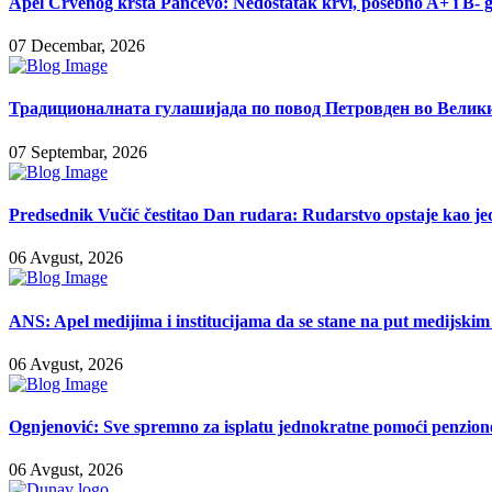
Apel Crvenog krsta Pančevo: Nedostatak krvi, posebno A+ i B- 
07 Decembar, 2026
Традиционалната гулашијада по повод Петровден во Велики
07 Septembar, 2026
Predsednik Vučić čestitao Dan rudara: Rudarstvo opstaje kao je
06 Avgust, 2026
ANS: Apel medijima i institucijama da se stane na put medijski
06 Avgust, 2026
Ognjenović: Sve spremno za isplatu jednokratne pomoći penzio
06 Avgust, 2026