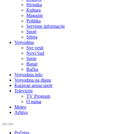
Hronika
Kultura
Magazin
Politika
Servisne informacije
Sport
Srbija
Vojvodina
Sve vesti
Novi Sad
Srem
Banat
Bačka
Vojvodina info
Vojvodina na dlanu
Karavan arena sport
Televizija
TV Program
O nama
Meteo
Arhiva
Početna