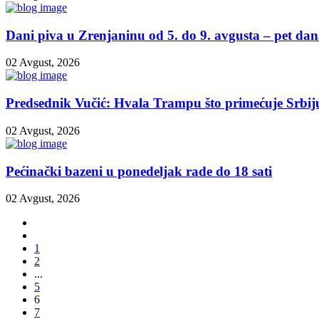
Dani piva u Zrenjaninu od 5. do 9. avgusta – pet dana
02 Avgust, 2026
Predsednik Vučić: Hvala Trampu što primećuje Srbij
02 Avgust, 2026
Pećinački bazeni u ponedeljak rade do 18 sati
02 Avgust, 2026
1
2
...
5
6
7