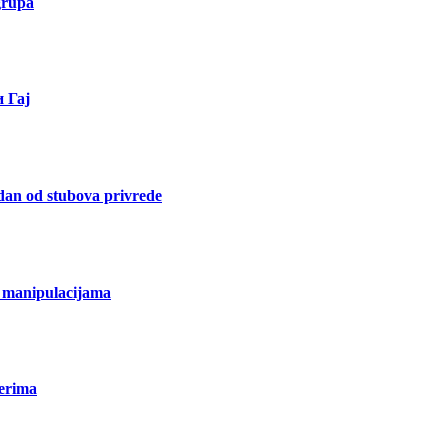
grupa
 Гај
dan od stubova privrede
m manipulacijama
nerima