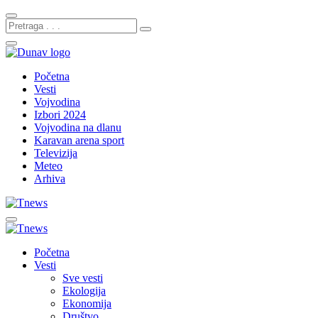
Početna
Vesti
Vojvodina
Izbori 2024
Vojvodina na dlanu
Karavan arena sport
Televizija
Meteo
Arhiva
Početna
Vesti
Sve vesti
Ekologija
Ekonomija
Društvo