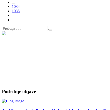
...
1034
1035
Poslednje objave