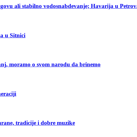
ragovu ali stabilno vodosnabdevanje; Havarija u Petro
 u Sitnici
manj, moramo o svom narodu da brinemo
eraciji
ne, tradicije i dobre muzike