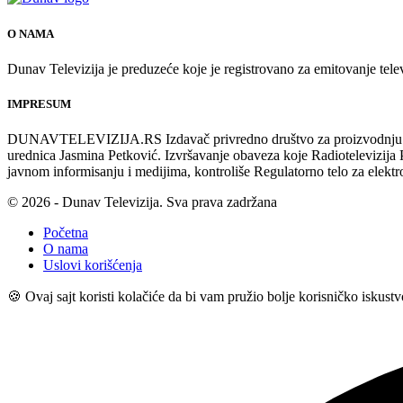
O NAMA
Dunav Televizija je preduzeće koje je registrovano za emitovanje tele
IMPRESUM
DUNAVTELEVIZIJA.RS Izdavač privredno društvo za proizvodnju i emi
urednica Jasmina Petković. Izvršavanje obaveza koje Radiotelevizi
javnom informisanju i medijima, kontroliše Regulatorno telo za elekt
© 2026 - Dunav Televizija. Sva prava zadržana
Početna
O nama
Uslovi korišćenja
🍪 Ovaj sajt koristi kolačiće da bi vam pružio bolje korisničko iskust