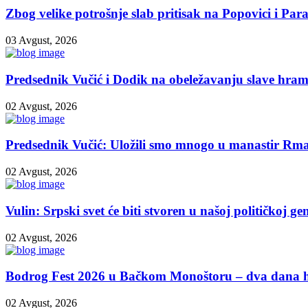
Zbog velike potrošnje slab pritisak na Popovici i Pa
03 Avgust, 2026
Predsednik Vučić i Dodik na obeležavanju slave hrama
02 Avgust, 2026
Predsednik Vučić: Uložili smo mnogo u manastir R
02 Avgust, 2026
Vulin: Srpski svet će biti stvoren u našoj političkoj gen
02 Avgust, 2026
Bodrog Fest 2026 u Bačkom Monoštoru – dva dana hra
02 Avgust, 2026