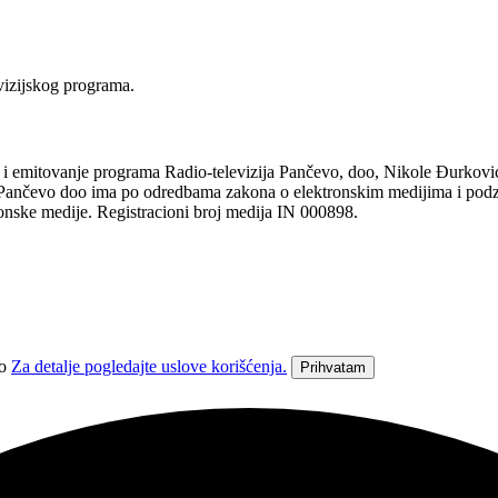
vizijskog programa.
tovanje programa Radio-televizija Pančevo, doo, Nikole Đurkovića 1
ja Pančevo doo ima po odredbama zakona o elektronskim medijima i pod
ronske medije. Registracioni broj medija IN 000898.
vo
Za detalje pogledajte uslove korišćenja.
Prihvatam