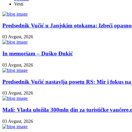
Vesti
Predsednik Vučić u Janjskim otokama: Izbeći opasnos
03 Avgust, 2026
In memoriam – Duško Đukić
03 Avgust, 2026
Predsednik Vučić nastavlja posetu RS: Mir i fokus na 
03 Avgust, 2026
Mali: Vlada uložila 300mln din za turističke vaučere,
03 Avgust, 2026