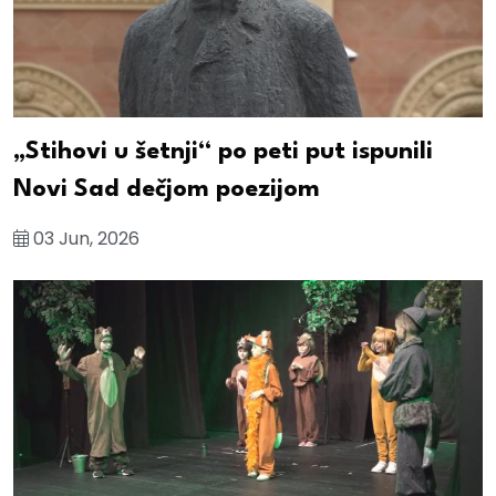
„Stihovi u šetnji“ po peti put ispunili
Novi Sad dečjom poezijom
03 Jun, 2026