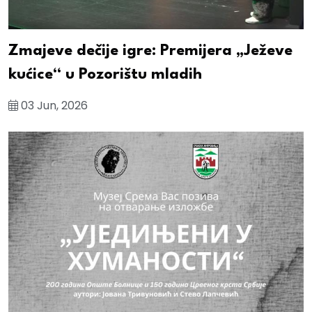
Zmajeve dečije igre: Premijera „Ježeve
kućice“ u Pozorištu mladih
03 Jun, 2026