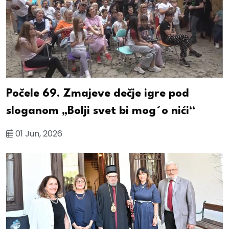
Počele 69. Zmajeve dečje igre pod
sloganom „Bolji svet bi mog´o nići“
01 Jun, 2026