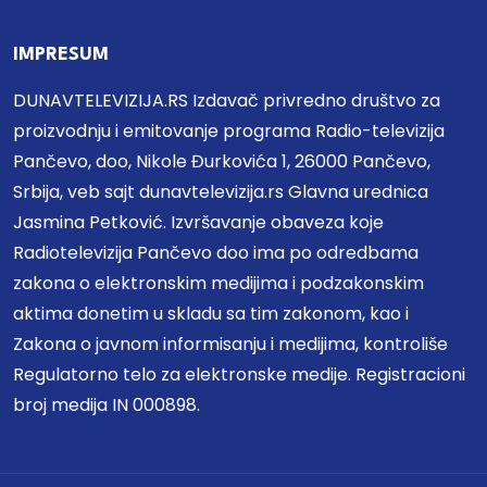
IMPRESUM
DUNAVTELEVIZIJA.RS Izdavač privredno društvo za
proizvodnju i emitovanje programa Radio-televizija
Pančevo, doo, Nikole Đurkovića 1, 26000 Pančevo,
Srbija, veb sajt dunavtelevizija.rs Glavna urednica
Jasmina Petković. Izvršavanje obaveza koje
Radiotelevizija Pančevo doo ima po odredbama
zakona o elektronskim medijima i podzakonskim
aktima donetim u skladu sa tim zakonom, kao i
Zakona o javnom informisanju i medijima, kontroliše
Regulatorno telo za elektronske medije. Registracioni
broj medija IN 000898.