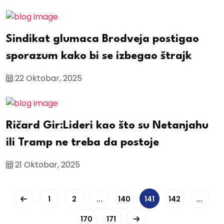
Sindikat glumaca Brodveja postigao
sporazum kako bi se izbegao štrajk
22 Oktobar, 2025
Ričard Gir:Lideri kao što su Netanjahu
ili Tramp ne treba da postoje
21 Oktobar, 2025
1
2
...
140
141
142
...
170
171