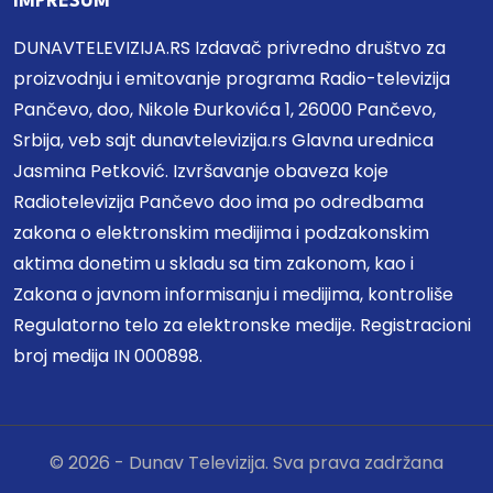
IMPRESUM
DUNAVTELEVIZIJA.RS Izdavač privredno društvo za
proizvodnju i emitovanje programa Radio-televizija
Pančevo, doo, Nikole Đurkovića 1, 26000 Pančevo,
Srbija, veb sajt dunavtelevizija.rs Glavna urednica
Jasmina Petković. Izvršavanje obaveza koje
Radiotelevizija Pančevo doo ima po odredbama
zakona o elektronskim medijima i podzakonskim
aktima donetim u skladu sa tim zakonom, kao i
Zakona o javnom informisanju i medijima, kontroliše
Regulatorno telo za elektronske medije. Registracioni
broj medija IN 000898.
© 2026 - Dunav Televizija. Sva prava zadržana