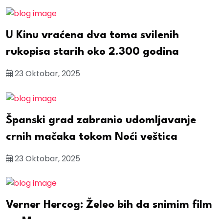
U Kinu vraćena dva toma svilenih
rukopisa starih oko 2.300 godina
23 Oktobar, 2025
Španski grad zabranio udomljavanje
crnih mačaka tokom Noći veštica
23 Oktobar, 2025
Verner Hercog: Želeo bih da snimim film