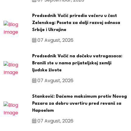
Predsednik Vučić priredio večeru u čast
Zelenskog: Poseta za dalji razvoj odnosa
Srbije i Ukrajine
07 Avgust, 2026
Predsednik Vučić na dočeku vatrogasaca:
Branili ste u nama prijateljskoj zemlji
ljudske živote
07 Avgust, 2026
Stanković: Daćemo maksimum protiv Novog
Pazara za dobru uvertiru pred revanš sa
Hapoelom
07 Avgust, 2026