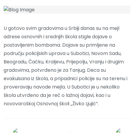
U gotovo svim gradovima u Srbiji danas su na mejl
adrese osnovnih i srednjih škola stigle dojave o
postavljenim bombama. Dojave su primljene na
području policijskih uprava u Subotici, Novom Sadu,
Beogradu, Čačku, Kraljevu, Prijepolju, Vranju i drugim
gradovima, potvrđeno je za Tanjug. Deca su
evakuisana iz škola, a pripadnici policije su na terenu i
proveravaju navode mejla. U Subotici je u nekoliko
škola utvrđeno da je reč o lažnoj dojavi, kao i u
novovaroškoj Osnovnoj školi „Živko Ljujić”.