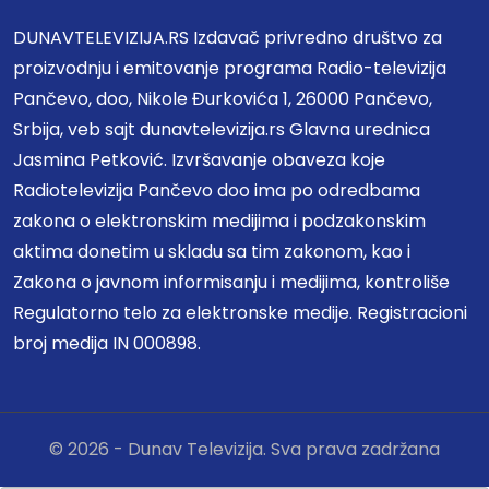
DUNAVTELEVIZIJA.RS Izdavač privredno društvo za
proizvodnju i emitovanje programa Radio-televizija
Pančevo, doo, Nikole Đurkovića 1, 26000 Pančevo,
Srbija, veb sajt dunavtelevizija.rs Glavna urednica
Jasmina Petković. Izvršavanje obaveza koje
Radiotelevizija Pančevo doo ima po odredbama
zakona o elektronskim medijima i podzakonskim
aktima donetim u skladu sa tim zakonom, kao i
Zakona o javnom informisanju i medijima, kontroliše
Regulatorno telo za elektronske medije. Registracioni
broj medija IN 000898.
© 2026 - Dunav Televizija. Sva prava zadržana