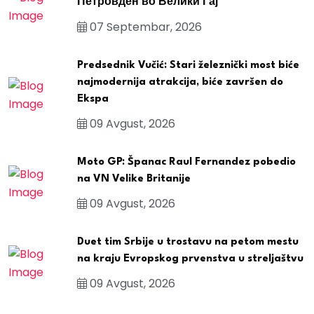
Петровден во Велики Гај
07 Septembar, 2026
Predsednik Vučić: Stari železnički most biće
najmodernija atrakcija, biće završen do
Ekspa
09 Avgust, 2026
Moto GP: Španac Raul Fernandez pobedio
na VN Velike Britanije
09 Avgust, 2026
Duet tim Srbije u trostavu na petom mestu
na kraju Evropskog prvenstva u streljaštvu
09 Avgust, 2026