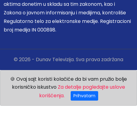
aktima donetim u skladu sa tim zakonom, kao i
Zakona o javnom informisanju i medijima, kontroliše
Regulatorno telo za elektronske medije. Registracioni
broj medija IN 000898.
© 2026 - Dunav Televizija. Sva prava zadržana
🍪 Ovaj sajt koristi kolačiće da bi vam pružio bolje
korisničko iskustvo
Za detalje pogledajte uslove
korišćenja.
Prihvatam