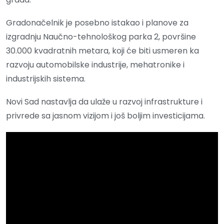
Gradonačelnik je posebno istakao i planove za
izgradnju Naučno-tehnološkog parka 2, površine
30.000 kvadratnih metara, koji će biti usmeren ka
razvoju automobilske industrije, mehatronike i
industrijskih sistema.
Novi Sad nastavlja da ulaže u razvoj infrastrukture i
privrede sa jasnom vizijom i još boljim investicijama.