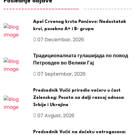
Poslednje objave
Apel Crvenog krsta Pančevo: Nedostatak
krvi, posebno A+ i B- grupa
07 Decembar, 2026
Традиционалната гулашијада по повод
Петровден во Велики Гај
07 Septembar, 2026
Predsednik Vučić priredio večeru u čast
Zelenskog: Poseta za dalji razvoj odnosa
Srbije i Ukrajine
07 Avgust, 2026
Predsednik Vučić na dočeku vatrogasaca: