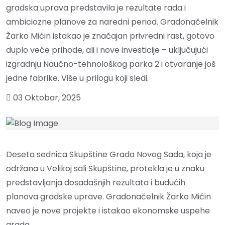
gradska uprava predstavila je rezultate rada i
ambiciozne planove za naredni period. Gradonačelnik
Žarko Mićin istakao je značajan privredni rast, gotovo
duplo veće prihode, ali i nove investicije – uključujući
izgradnju Naučno-tehnološkog parka 2 i otvaranje još
jedne fabrike. Više u prilogu koji sledi.
03 Oktobar, 2025
Deseta sednica Skupštine Grada Novog Sada, koja je
održana u Velikoj sali Skupštine, protekla je u znaku
predstavljanja dosadašnjih rezultata i budućih
planova gradske uprave. Gradonačelnik Žarko Mićin
naveo je nove projekte i istakao ekonomske uspehe
grada.