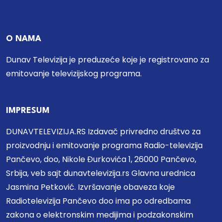
O NAMA
Dunav Televizija je preduzeće koje je registrovano za
emitovanje televizijskog programa.
IMPRESUM
DUNAVTELEVIZIJA.RS Izdavač privredno društvo za
proizvodnju i emitovanje programa Radio-televizija
Pančevo, doo, Nikole Đurkovića 1, 26000 Pančevo,
Srbija, veb sajt dunavtelevizija.rs Glavna urednica
Jasmina Petković. Izvršavanje obaveza koje
Radiotelevizija Pančevo doo ima po odredbama
zakona o elektronskim medijima i podzakonskim