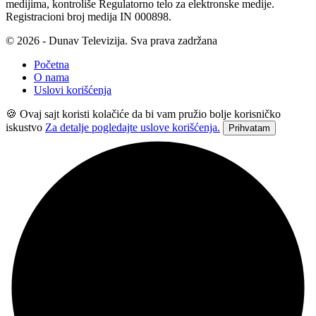
medijima, kontroliše Regulatorno telo za elektronske medije.
Registracioni broj medija IN 000898.
© 2026 - Dunav Televizija. Sva prava zadržana
Početna
O nama
Uslovi korišćenja
🍪 Ovaj sajt koristi kolačiće da bi vam pružio bolje korisničko
iskustvo
Za detalje pogledajte uslove korišćenja.
Prihvatam