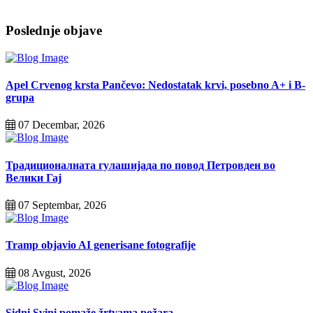
Poslednje objave
Apel Crvenog krsta Pančevo: Nedostatak krvi, posebno A+ i B-
grupa
07 Decembar, 2026
Традиционалната гулашијада по повод Петровден во
Велики Гај
07 Septembar, 2026
Tramp objavio AI generisane fotografije
08 Avgust, 2026
Sidni Svini pomaže žrtvama požara