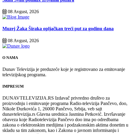
08 Avgust, 2026
Muzej Žaka Širaka opljačkan treći put za godinu dana
08 Avgust, 2026
O NAMA
Dunav Televizija je preduzeće koje je registrovano za emitovanje
televizijskog programa.
IMPRESUM
DUNAVTELEVIZIJA.RS Izdavač privredno društvo za
proizvodnju i emitovanje programa Radio-televizija Pančevo, doo,
Nikole Đurkovića 1, 26000 Pančevo, Srbija, veb sajt
dunavtelevizija.rs Glavna urednica Jasmina Petković. Izvršavanje
obaveza koje Radiotelevizija Pančevo doo ima po odredbama
zakona o elektronskim medijima i podzakonskim aktima donetim u
skladu sa tim zakonom, kao i Zakona o javnom informisanju i