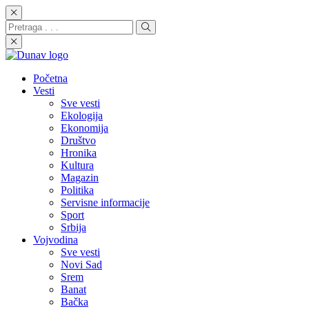
Početna
Vesti
Sve vesti
Ekologija
Ekonomija
Društvo
Hronika
Kultura
Magazin
Politika
Servisne informacije
Sport
Srbija
Vojvodina
Sve vesti
Novi Sad
Srem
Banat
Bačka