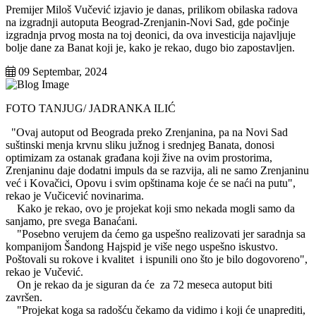
Premijer Miloš Vučević izjavio je danas, prilikom obilaska radova
na izgradnji autoputa Beograd-Zrenjanin-Novi Sad, gde počinje
izgradnja prvog mosta na toj deonici, da ova investicija najavljuje
bolje dane za Banat koji je, kako je rekao, dugo bio zapostavljen.
09 Septembar, 2024
FOTO TANJUG/ JADRANKA ILIĆ
"Ovaj autoput od Beograda preko Zrenjanina, pa na Novi Sad
suštinski menja krvnu sliku južnog i srednjeg Banata, donosi
optimizam za ostanak građana koji žive na ovim prostorima,
Zrenjaninu daje dodatni impuls da se razvija, ali ne samo Zrenjaninu
već i Kovačici, Opovu i svim opštinama koje će se naći na putu",
rekao je Vučicević novinarima.
Kako je rekao, ovo je projekat koji smo nekada mogli samo da
sanjamo, pre svega Banaćani.
"Posebno verujem da ćemo ga uspešno realizovati jer saradnja sa
kompanijom Šandong Hajspid je više nego uspešno iskustvo.
Poštovali su rokove i kvalitet i ispunili ono što je bilo dogovoreno",
rekao je Vučević.
On je rekao da je siguran da će za 72 meseca autoput biti
završen.
"Projekat koga sa radošću čekamo da vidimo i koji će unaprediti,