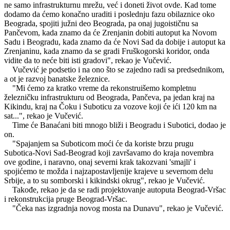
ne samo infrastrukturnu mrežu, već i doneti život ovde. Kad tome
dodamo da ćemo konačno uraditi i poslednju fazu obilaznice oko
Beograda, spojiti južni deo Beograda, pa onaj jugoističnu sa
Pančevom, kada znamo da će Zrenjanin dobiti autoput ka Novom
Sadu i Beogradu, kada znamo da će Novi Sad da dobije i autoput ka
Zrenjaninu, kada znamo da se gradi Fruškogorski koridor, onda
vidite da to neće biti isti gradovi", rekao je Vučević.
Vučević je podsetio i na ono što se zajedno radi sa predsednikom,
a ot je razvoj banatske železnice.
"Mi ćemo za kratko vreme da rekonstruišemo kompletnu
železničku infrastrukturu od Beograda, Pančeva, pa jedan kraj na
Kikindu, kraj na Čoku i Suboticu za vozove koji će ići 120 km na
sat...", rekao je Vučević.
Time će Banaćani biti mnogo bliži i Beogradu i Subotici, dodao je
on.
"Spajanjem sa Suboticom moći će da koriste brzu prugu
Subotica-Novi Sad-Beograd koji završavamo do kraja novembra
ove godine, i naravno, onaj severni krak takozvani 'smajli' i
spojićemo te možda i najzapostavljenije krajeve u severnom delu
Srbije, a to su somborski i kikindski okrug", rekao je Vučević.
Takođe, rekao je da se radi projektovanje autoputa Beograd-Vršac
i rekonstrukcija pruge Beograd-Vršac.
"Čeka nas izgradnja novog mosta na Dunavu", rekao je Vučević.