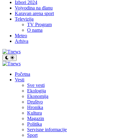
Izbori 2024
Vojvodina na dlanu
Karavan arena sport
Televizija
TV Program
O nama
Meteo
Arhiva
Početna
Vesti
Sve vesti
Ekologija
Ekonomija
Društvo
Hronika
Kultura
Magazin
Politika
Servisne informacije
Sport