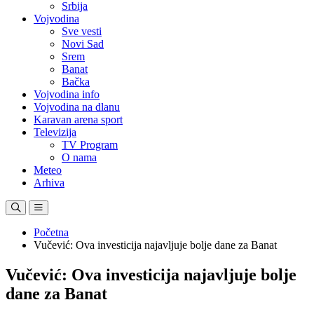
Srbija
Vojvodina
Sve vesti
Novi Sad
Srem
Banat
Bačka
Vojvodina info
Vojvodina na dlanu
Karavan arena sport
Televizija
TV Program
O nama
Meteo
Arhiva
Početna
Vučević: Ova investicija najavljuje bolje dane za Banat
Vučević: Ova investicija najavljuje bolje
dane za Banat