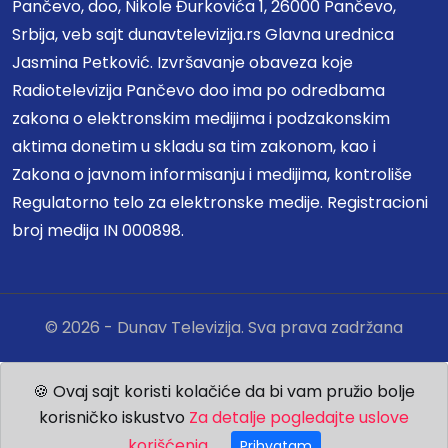
Pančevo, doo, Nikole Đurkovića 1, 26000 Pančevo,
Srbija, veb sajt dunavtelevizija.rs Glavna urednica
Jasmina Petković. Izvršavanje obaveza koje
Radiotelevizija Pančevo doo ima po odredbama
zakona o elektronskim medijima i podzakonskim
aktima donetim u skladu sa tim zakonom, kao i
Zakona o javnom informisanju i medijima, kontroliše
Regulatorno telo za elektronske medije. Registracioni
broj medija IN 000898.
© 2026 - Dunav Televizija. Sva prava zadržana
🍪 Ovaj sajt koristi kolačiće da bi vam pružio bolje
korisničko iskustvo
Za detalje pogledajte uslove
korišćenja.
Prihvatam