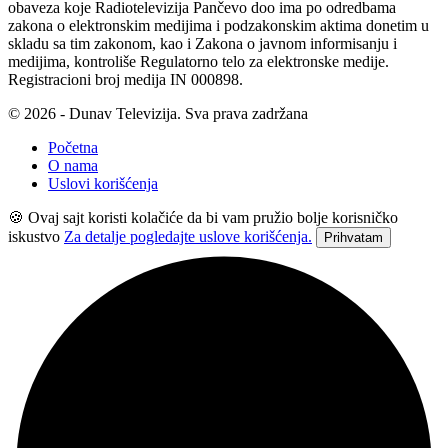
obaveza koje Radiotelevizija Pančevo doo ima po odredbama
zakona o elektronskim medijima i podzakonskim aktima donetim u
skladu sa tim zakonom, kao i Zakona o javnom informisanju i
medijima, kontroliše Regulatorno telo za elektronske medije.
Registracioni broj medija IN 000898.
© 2026 - Dunav Televizija. Sva prava zadržana
Početna
O nama
Uslovi korišćenja
🍪 Ovaj sajt koristi kolačiće da bi vam pružio bolje korisničko
iskustvo
Za detalje pogledajte uslove korišćenja.
Prihvatam