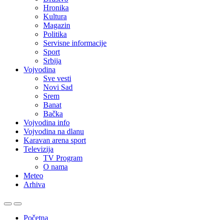
Hronika
Kultura
Magazin
Politika
Servisne informacije
Sport
Srbija
Vojvodina
Sve vesti
Novi Sad
Srem
Banat
Bačka
Vojvodina info
Vojvodina na dlanu
Karavan arena sport
Televizija
TV Program
O nama
Meteo
Arhiva
Početna