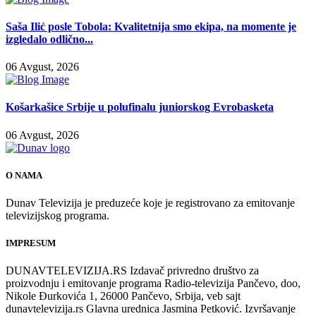
Saša Ilić posle Tobola: Kvalitetnija smo ekipa, na momente je
izgledalo odlično...
06 Avgust, 2026
Košarkašice Srbije u polufinalu juniorskog Evrobasketa
06 Avgust, 2026
O NAMA
Dunav Televizija je preduzeće koje je registrovano za emitovanje
televizijskog programa.
IMPRESUM
DUNAVTELEVIZIJA.RS Izdavač privredno društvo za
proizvodnju i emitovanje programa Radio-televizija Pančevo, doo,
Nikole Đurkovića 1, 26000 Pančevo, Srbija, veb sajt
dunavtelevizija.rs Glavna urednica Jasmina Petković. Izvršavanje