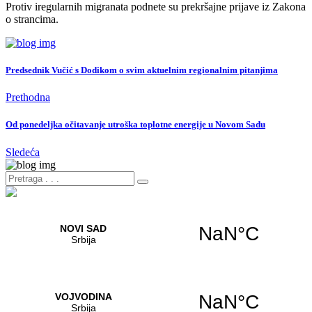
Protiv iregularnih migranata podnete su prekršajne prijave iz Zakona
o strancima.
Predsednik Vučić s Dodikom o svim aktuelnim regionalnim pitanjima
Prethodna
Od ponedeljka očitavanje utroška toplotne energije u Novom Sadu
Sledeća