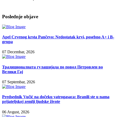
Poslednje objave
Apel Crvenog krsta Pančevo: Nedostatak krvi, posebno A+ i B-
grupa
07 Decembar, 2026
Традиционалната гулашијада по повод Петровден во
Велики Гај
07 Septembar, 2026
Predsednik Vučić na dočeku vatrogasaca: Branili ste u nama
prijateljskoj zemlji ljudske živote
06 Avgust, 2026