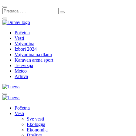
Početna
Vesti
Vojvodina
Izbori 2024
Vojvodina na dlanu
Karavan arena sport
Televizija
Meteo
Arhiva
Početna
Vesti
Sve vesti
Ekologija
Ekonomija
Društvo