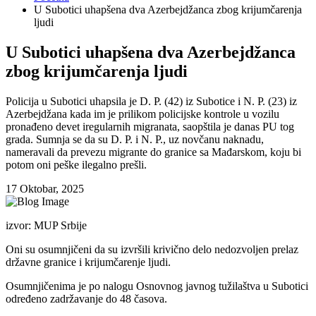
U Subotici uhapšena dva Azerbejdžanca zbog krijumčarenja
ljudi
U Subotici uhapšena dva Azerbejdžanca
zbog krijumčarenja ljudi
Policija u Subotici uhapsila je D. P. (42) iz Subotice i N. P. (23) iz
Azerbejdžana kada im je prilikom policijske kontrole u vozilu
pronađeno devet iregularnih migranata, saopštila je danas PU tog
grada. Sumnja se da su D. P. i N. P., uz novčanu naknadu,
nameravali da prevezu migrante do granice sa Mađarskom, koju bi
potom oni peške ilegalno prešli.
17 Oktobar, 2025
izvor: MUP Srbije
Oni su osumnjičeni da su izvršili krivično delo nedozvoljen prelaz
državne granice i krijumčarenje ljudi.
Osumnjičenima je po nalogu Osnovnog javnog tužilaštva u Subotici
određeno zadržavanje do 48 časova.