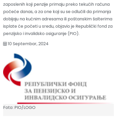
zaposlenih koji penzije primaju preko tekućih računa
počeće danas, a za one koji su se odlučili da primanja
dobijaju na kućnim adresama ili poštanskim šalterima
isplate će početi u sredu, objavio je Republički fond za
penzijsko i invalidsko osiguranje (PIO).
10 Septembar, 2024
Foto: PIO/LOGO