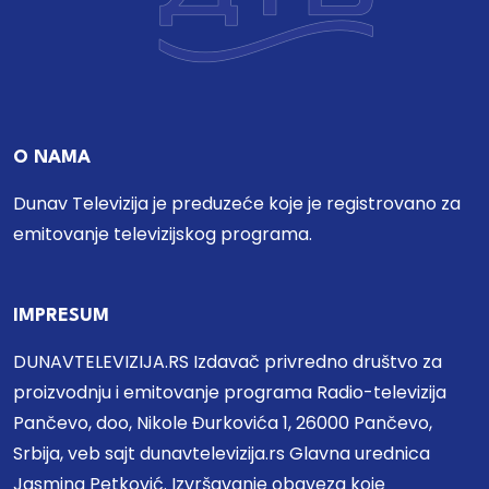
O NAMA
Dunav Televizija je preduzeće koje je registrovano za
emitovanje televizijskog programa.
IMPRESUM
DUNAVTELEVIZIJA.RS Izdavač privredno društvo za
proizvodnju i emitovanje programa Radio-televizija
Pančevo, doo, Nikole Đurkovića 1, 26000 Pančevo,
Srbija, veb sajt dunavtelevizija.rs Glavna urednica
Jasmina Petković. Izvršavanje obaveza koje