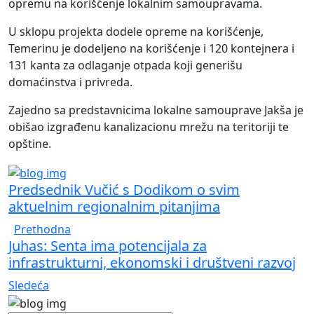
opremu na korišćenje lokalnim samoupravama.
U sklopu projekta dodele opreme na korišćenje,
Temerinu je dodeljeno na korišćenje i 120 kontejnera i
131 kanta za odlaganje otpada koji generišu
domaćinstva i privreda.
Zajedno sa predstavnicima lokalne samouprave Jakša je
obišao izgrađenu kanalizacionu mrežu na teritoriji te
opštine.
Predsednik Vučić s Dodikom o svim
aktuelnim regionalnim pitanjima
Prethodna
Juhas: Senta ima potencijala za
infrastrukturni, ekonomski i društveni razvoj
Sledeća