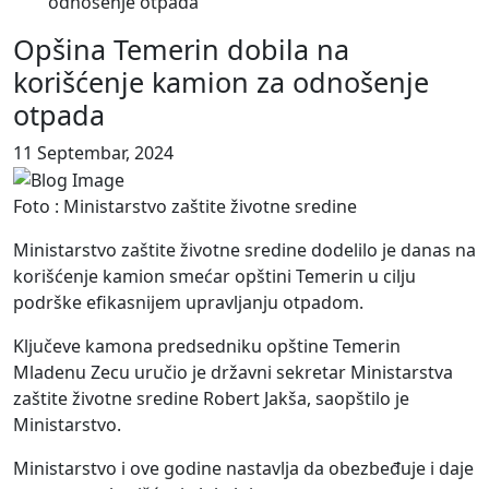
odnošenje otpada
Opšina Temerin dobila na
korišćenje kamion za odnošenje
otpada
11 Septembar, 2024
Foto : Ministarstvo zaštite životne sredine
Ministarstvo zaštite životne sredine dodelilo je danas na
korišćenje kamion smećar opštini Temerin u cilju
podrške efikasnijem upravljanju otpadom.
Ključeve kamona predsedniku opštine Temerin
Mladenu Zecu uručio je državni sekretar Ministarstva
zaštite životne sredine Robert Jakša, saopštilo je
Ministarstvo.
Ministarstvo i ove godine nastavlja da obezbeđuje i daje