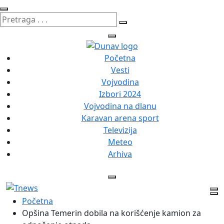
Početna
Vesti
Vojvodina
Izbori 2024
Vojvodina na dlanu
Karavan arena sport
Televizija
Meteo
Arhiva
Početna
Opšina Temerin dobila na korišćenje kamion za