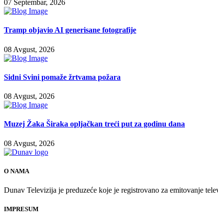
07 Septembar, 2026
Tramp objavio AI generisane fotografije
08 Avgust, 2026
Sidni Svini pomaže žrtvama požara
08 Avgust, 2026
Muzej Žaka Širaka opljačkan treći put za godinu dana
08 Avgust, 2026
O NAMA
Dunav Televizija je preduzeće koje je registrovano za emitovanje tele
IMPRESUM