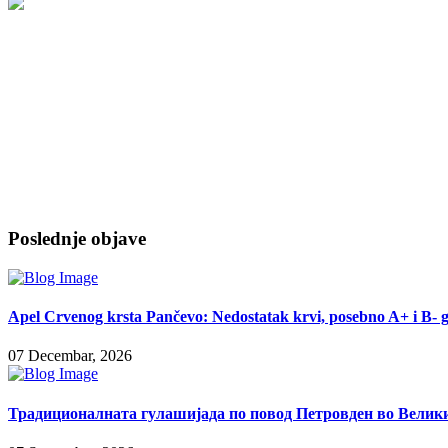
Poslednje objave
Apel Crvenog krsta Pančevo: Nedostatak krvi, posebno A+ i B- 
07 Decembar, 2026
Традиционалната гулашијада по повод Петровден во Велики