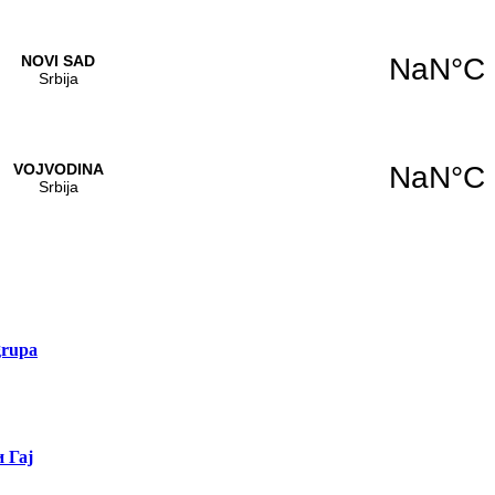
grupa
 Гај