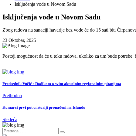
Isključenja vode u Novom Sadu
Isključenja vode u Novom Sadu
Zbog radova na sanaciji havarije bez vode će do 15 sati biti Ćirpanova
23 Oktobar, 2025
Postoji mogućnost da će u toku radova, ukoliko za tim bude potrebe,
Predsednik Vučić s Dodikom o svim aktuelnim regionalnim pitanjima
Prethodna
Komarci prvi put u istoriji pronađeni na Islandu
Sledeća