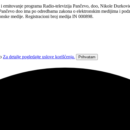
tovanje programa Radio-televizija Pančevo, doo, Nikole Đurkovića 1
ja Pančevo doo ima po odredbama zakona o elektronskim medijima i pod
ronske medije. Registracioni broj medija IN 000898.
vo
Za detalje pogledajte uslove korišćenja.
Prihvatam