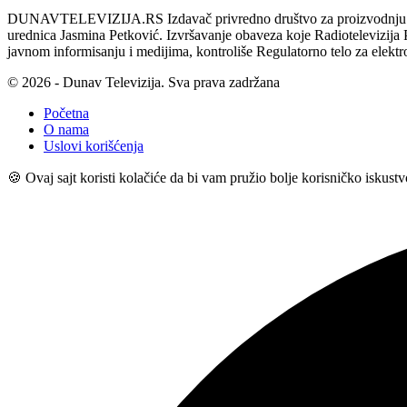
DUNAVTELEVIZIJA.RS Izdavač privredno društvo za proizvodnju i emi
urednica Jasmina Petković. Izvršavanje obaveza koje Radiotelevizi
javnom informisanju i medijima, kontroliše Regulatorno telo za elekt
© 2026 - Dunav Televizija. Sva prava zadržana
Početna
O nama
Uslovi korišćenja
🍪 Ovaj sajt koristi kolačiće da bi vam pružio bolje korisničko iskust