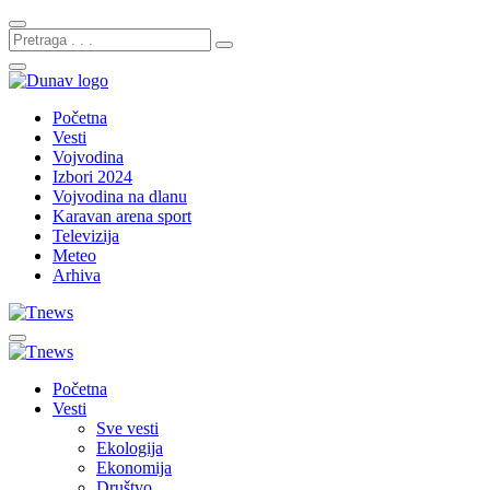
Početna
Vesti
Vojvodina
Izbori 2024
Vojvodina na dlanu
Karavan arena sport
Televizija
Meteo
Arhiva
Početna
Vesti
Sve vesti
Ekologija
Ekonomija
Društvo