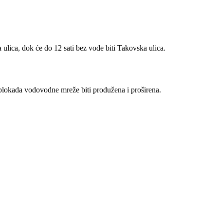
 ulica, dok će do 12 sati bez vode biti Takovska ulica.
 blokada vodovodne mreže biti produžena i proširena.