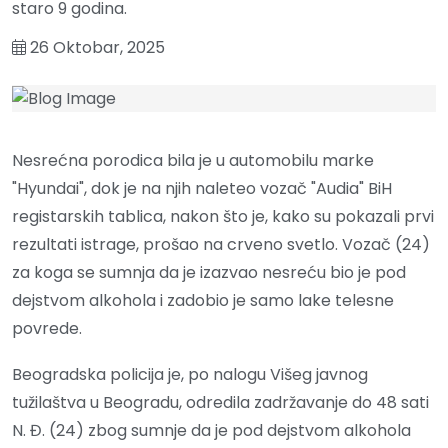
staro 9 godina.
26 Oktobar, 2025
Nesrećna porodica bila je u automobilu marke
"Hyundai", dok je na njih naleteo vozač "Audia" BiH
registarskih tablica, nakon što je, kako su pokazali prvi
rezultati istrage, prošao na crveno svetlo. Vozač (24)
za koga se sumnja da je izazvao nesreću bio je pod
dejstvom alkohola i zadobio je samo lake telesne
povrede.
Beogradska policija je, po nalogu Višeg javnog
tužilaštva u Beogradu, odredila zadržavanje do 48 sati
N. Đ. (24) zbog sumnje da je pod dejstvom alkohola