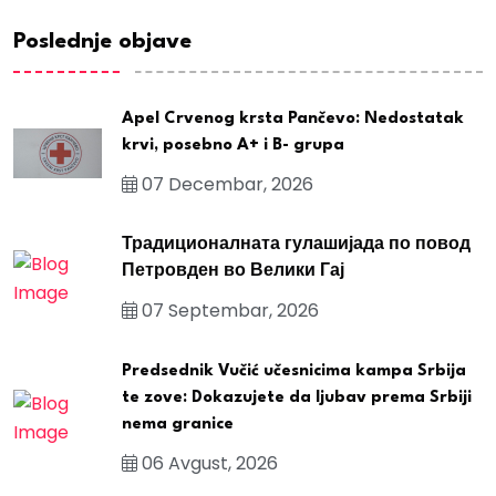
Poslednje objave
Apel Crvenog krsta Pančevo: Nedostatak
krvi, posebno A+ i B- grupa
07 Decembar, 2026
Традиционалната гулашијада по повод
Петровден во Велики Гај
07 Septembar, 2026
Predsednik Vučić učesnicima kampa Srbija
te zove: Dokazujete da ljubav prema Srbiji
nema granice
06 Avgust, 2026