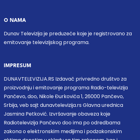
O NAMA
Dunav Televizija je preduzeće koje je registrovano za
emitovanje televizijskog programa.
IMPRESUM
DUNAVTELEVIZIJA.RS Izdavač privredno društvo za
proizvodnju i emitovanje programa Radio-televizija
Pančevo, doo, Nikole Đurkovića 1, 26000 Pančevo,
Srbija, veb sajt dunavtelevizija.rs Glavna urednica
Jasmina Petković. Izvršavanje obaveza koje
Radiotelevizija Pančevo doo ima po odredbama
zakona o elektronskim medijima i podzakonskim