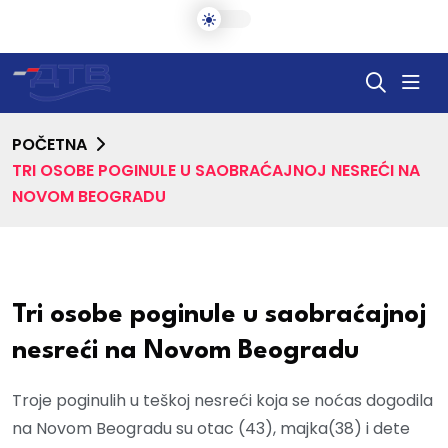
POČETNA
TRI OSOBE POGINULE U SAOBRAĆAJNOJ NESREĆI NA
NOVOM BEOGRADU
Tri osobe poginule u saobraćajnoj
nesreći na Novom Beogradu
Troje poginulih u teškoj nesreći koja se noćas dogodila
na Novom Beogradu su otac (43), majka(38) i dete