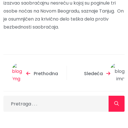
izazvao saobraćajnu nesreću u kojoj su poginule tri
osobe noćas na Novom Beogradu, saznaje Tanjug. On
je osumnjičen za krivično delo teška dela protiv
bezbednosti saobraćaja.
Prethodna
Sledeća