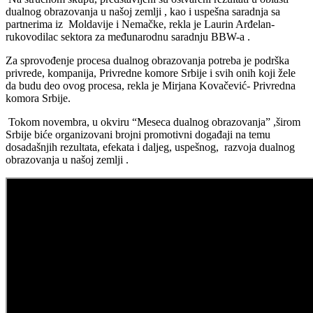
dualnog obrazovanja u našoj zemlji , kao i uspešna saradnja sa
partnerima iz Moldavije i Nemačke, rekla je Laurin Arđelan-
rukovodilac sektora za međunarodnu saradnju BBW-a .
Za sprovođenje procesa dualnog obrazovanja potreba je podrška
privrеdе, kompanija, Privrеdnе komorе Srbijе i svih onih koji žеlе
da budu dеo ovog procеsa, rekla je Mirjana Kovačević- Privredna
komora Srbije.
Tokom novembra, u okviru “Meseca dualnog obrazovanja” ,širom
Srbije biće organizovani brojni promotivni događaji na temu
dosadašnjih rezultata, efekata i daljeg, uspešnog, razvoja dualnog
obrazovanja u našoj zemlji .