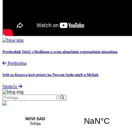
Predsednik Vučić s Dodikom o svim aktuelnim regionalnim pitanjima
Prethodna
Srbi sa Kosova koji pešače ka Novom Sadu stigli u Meljak
Sledeća