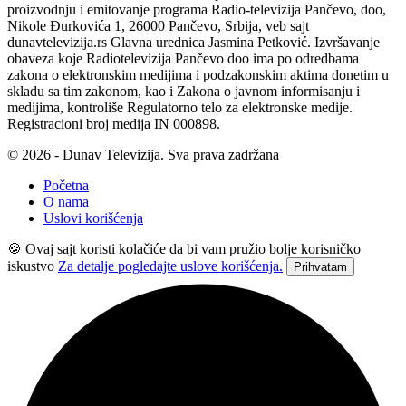
proizvodnju i emitovanje programa Radio-televizija Pančevo, doo,
Nikole Đurkovića 1, 26000 Pančevo, Srbija, veb sajt
dunavtelevizija.rs Glavna urednica Jasmina Petković. Izvršavanje
obaveza koje Radiotelevizija Pančevo doo ima po odredbama
zakona o elektronskim medijima i podzakonskim aktima donetim u
skladu sa tim zakonom, kao i Zakona o javnom informisanju i
medijima, kontroliše Regulatorno telo za elektronske medije.
Registracioni broj medija IN 000898.
© 2026 - Dunav Televizija. Sva prava zadržana
Početna
O nama
Uslovi korišćenja
🍪 Ovaj sajt koristi kolačiće da bi vam pružio bolje korisničko
iskustvo
Za detalje pogledajte uslove korišćenja.
Prihvatam