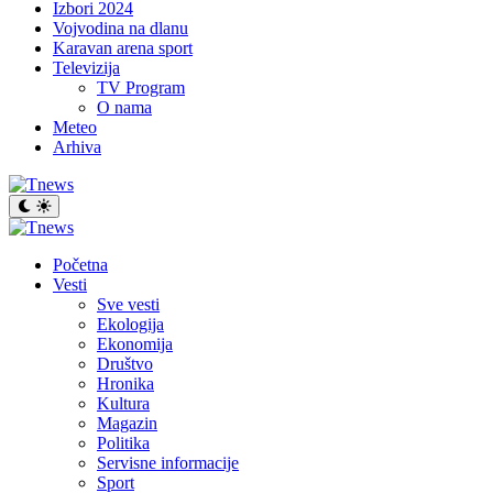
Izbori 2024
Vojvodina na dlanu
Karavan arena sport
Televizija
TV Program
O nama
Meteo
Arhiva
Početna
Vesti
Sve vesti
Ekologija
Ekonomija
Društvo
Hronika
Kultura
Magazin
Politika
Servisne informacije
Sport