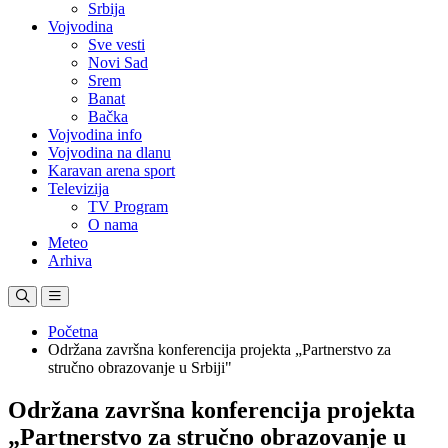
Srbija
Vojvodina
Sve vesti
Novi Sad
Srem
Banat
Bačka
Vojvodina info
Vojvodina na dlanu
Karavan arena sport
Televizija
TV Program
O nama
Meteo
Arhiva
Početna
Održana završna konferencija projekta „Partnerstvo za
stručno obrazovanje u Srbiji"
Održana završna konferencija projekta
„Partnerstvo za stručno obrazovanje u