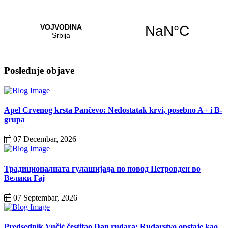
Poslednje objave
Apel Crvenog krsta Pančevo: Nedostatak krvi, posebno A+ i B-
grupa
07 Decembar, 2026
Традиционалната гулашијада по повод Петровден во
Велики Гај
07 Septembar, 2026
Predsednik Vučić čestitao Dan rudara: Rudarstvo opstaje kao