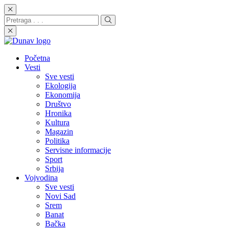
Početna
Vesti
Sve vesti
Ekologija
Ekonomija
Društvo
Hronika
Kultura
Magazin
Politika
Servisne informacije
Sport
Srbija
Vojvodina
Sve vesti
Novi Sad
Srem
Banat
Bačka