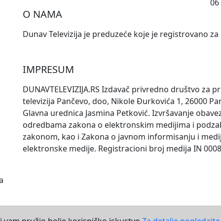
06
O NAMA
Dunav Televizija je preduzeće koje je registrovano za
IMPRESUM
DUNAVTELEVIZIJA.RS Izdavač privredno društvo za pr
televizija Pančevo, doo, Nikole Đurkovića 1, 26000 Panč
Glavna urednica Jasmina Petković. Izvršavanje obave
odredbama zakona o elektronskim medijima i podza
zakonom, kao i Zakona o javnom informisanju i medij
elektronske medije. Registracioni broj medija IN 000
a
 bi vam pružio bolje korisničko iskustvo
Za detalje pogledajte