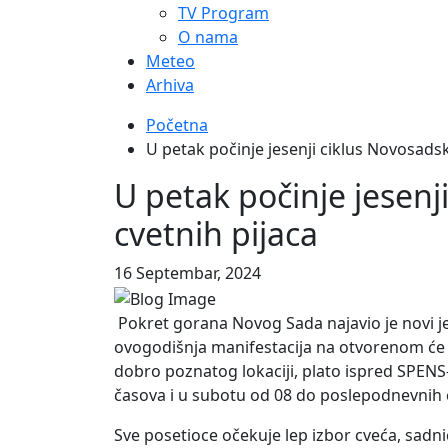
TV Program
O nama
Meteo
Arhiva
Početna
U petak počinje jesenji ciklus Novosadsk
U petak počinje jesenj
cvetnih pijaca
16 Septembar, 2024
Pokret gorana Novog Sada najavio je novi je
ovogodišnja manifestacija na otvorenom će s
dobro poznatog lokaciji, plato ispred SPENS
časova i u subotu od 08 do poslepodnevnih 
Sve posetioce očekuje lep izbor cveća, sadni