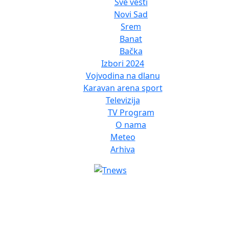
Sve vesti
Novi Sad
Srem
Banat
Bačka
Izbori 2024
Vojvodina na dlanu
Karavan arena sport
Televizija
TV Program
O nama
Meteo
Arhiva