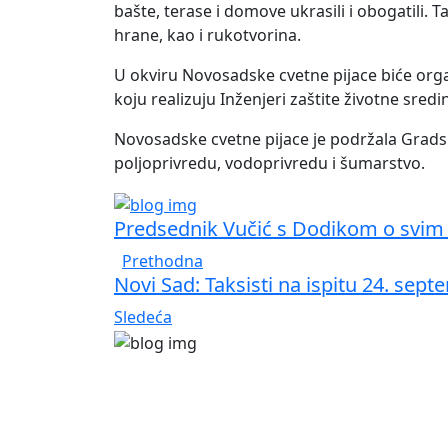
bašte, terase i domove ukrasili i obogatili.
hrane, kao i rukotvorina.
U okviru Novosadske cvetne pijace biće orga
koju realizuju Inženjeri zaštite životne sred
Novosadske cvetne pijace je podržala Gradsk
poljoprivredu, vodoprivredu i šumarstvo.
Predsednik Vučić s Dodikom o svim 
Prethodna
Novi Sad: Taksisti na ispitu 24. sep
Sledeća