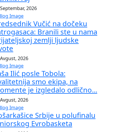
 Septembar, 2026
redsednik Vučić na dočeku
atrogasaca: Branili ste u nama
ijateljskoj zemlji ljudske
ivote
 Avgust, 2026
ša Ilić posle Tobola:
alitetnija smo ekipa, na
omente je izgledalo odlično...
 Avgust, 2026
ošarkašice Srbije u polufinalu
uniorskog Evrobasketa