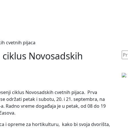
ih cvetnih pijaca
i ciklus Novosadskih
senji ciklus Novosadskih cvetnih pijaca. Prva
e održati petak i subotu, 20. i 21. septembra, na
-a. Radno vreme događaja je u petak, od 08 do 19
časova.
ca i opreme za hortikulturu, kako bi svoja dvorišta,