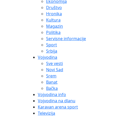
Ekonomija
Društvo
Hronika
Kultura
Magazin
Politika
Servisne informacije
Sport
Srbija
Vojvodina
Sve vesti
Novi Sad
Srem
Banat
Bačka
Vojvodina info
Vojvodina na dlanu
Karavan arena sport
Televizija