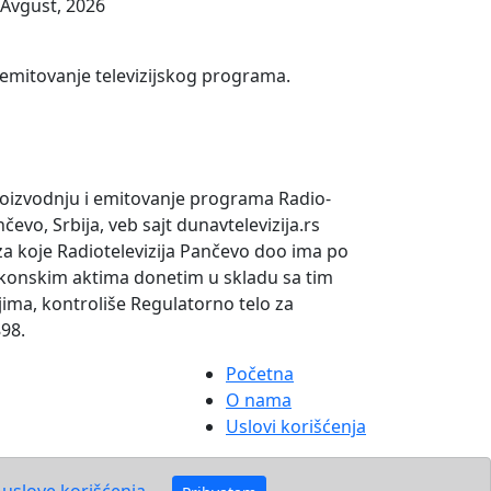
 Avgust, 2026
 emitovanje televizijskog programa.
oizvodnju i emitovanje programa Radio-
evo, Srbija, veb sajt dunavtelevizija.rs
za koje Radiotelevizija Pančevo doo ima po
konskim aktima donetim u skladu sa tim
ima, kontroliše Regulatorno telo za
898.
Početna
O nama
Uslovi korišćenja
 uslove korišćenja.