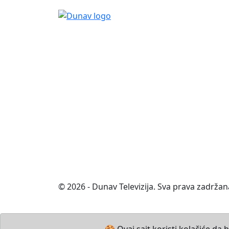
© 2026 - Dunav Televizija. Sva prava zadržan
🍪 Ovaj sajt koristi kolačiće da