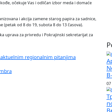
 Takođe, očekuje Vas i odličan izbor meda i domaće
nizovana i akcija zamene starog papira za sadnice,
ine (petak od 8 do 19, subota 8 do 13 časova).
a uprava za privredu i Pokrajinski sekretarijat za
P
aktuelnim regionalnim pitanjima
A
N
tembra
B
07
Т
п
В