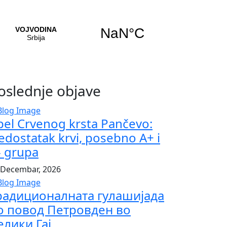
oslednje objave
pel Crvenog krsta Pančevo:
edostatak krvi, posebno A+ i
- grupa
 Decembar, 2026
радиционалната гулашијада
о повод Петровден во
елики Гај