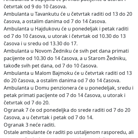
četvrtak od 9 do 10 časova.
Ambulanta u Tavankutu će u četvrtak raditi od 13 do 20
časova, a ostalim danima od 7 do 14 časova.
Ambulanta u Hajdukovu će u ponedeljak i petak raditi
od 7 do 10 časova, u utorak i četvrtak od 10.30 do 13
časova i u sredu od 13.30 do 17.
Ambulanta u Novom Žedniku će svih pet dana primati
pacijente od 10.30 do 14 časova, a u Starom Žedniku,
takođe svih pet dana, od 7 do 10 časova.
Ambulanta u Malom Bajmoku će u četvrtak raditi od 13
do 20 časova, a ostalim danima od 7 do 14 časova.
Ambulanta u Domu penzionera će u ponedeljak, sredu i
petak primati pacijente od 7 do 14 časova, u utorak i
četvrtak od 7 do 20.
Ogranak 7 će od ponedeljka do srede raditi od 7 do 20
časova, a u četvrtak i petak od 7 do 14.
Ogranak 3 neće raditi.
Ostale ambulante će raditi po ustaljenom rasporedu, ali