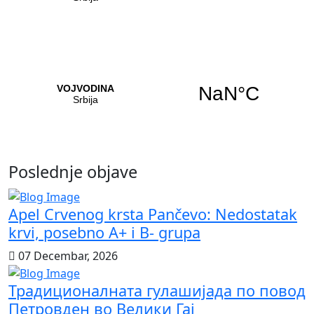
Poslednje objave
Apel Crvenog krsta Pančevo: Nedostatak
krvi, posebno A+ i B- grupa
07 Decembar, 2026
Традиционалната гулашијада по повод
Петровден во Велики Гај