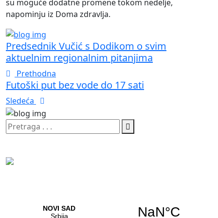
su moguće dodatne promene tokom nedelje,
napominju iz Doma zdravlja.
Predsednik Vučić s Dodikom o svim
aktuelnim regionalnim pitanjima
Prethodna
Futoški put bez vode do 17 sati
Sledeća