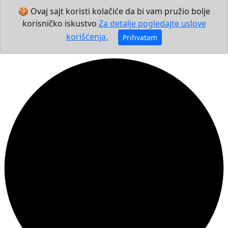
🍪 Ovaj sajt koristi kolačiće da bi vam pružio bolje
korisničko iskustvo
Za detalje pogledajte uslove
korišćenja.
Prihvatam