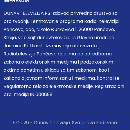
IMPRESUM
DUNAVTELEVIZIJA.RS Izdavač privredno društvo za
proizvodnju i emitovanje programa Radio-televizija
Pančevo, doo, Nikole Đurkovića 1, 26000 Pančevo,
Srbija, veb sajt dunavtelevizija.rs Glavna urednica
Jasmina Petković. Izvršavanje obaveza koje
Radiotelevizija Pančevo doo ima po odredbama
zakona o elektronskim medijima i podzakonskim
aktima donetim u skladu sa tim zakonom, kao i
Zakona o javnom informisanju i medijima, kontroliše
Regulatorno telo za elektronske medije. Registracioni
broj medija IN 000898.
© 2026 - Dunav Televizija. Sva prava zadržana