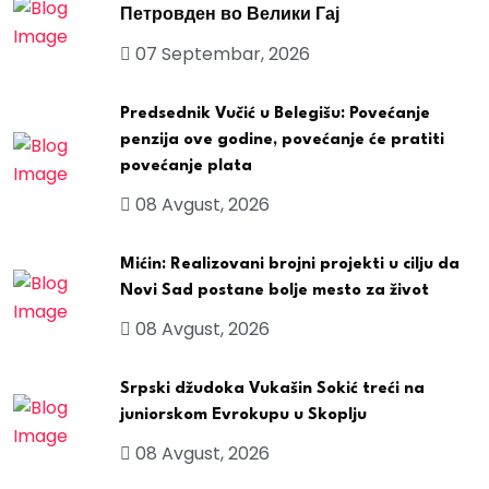
Петровден во Велики Гај
07 Septembar, 2026
Predsednik Vučić u Belegišu: Povećanje
penzija ove godine, povećanje će pratiti
povećanje plata
08 Avgust, 2026
Mićin: Realizovani brojni projekti u cilju da
Novi Sad postane bolje mesto za život
08 Avgust, 2026
Srpski džudoka Vukašin Sokić treći na
juniorskom Evrokupu u Skoplju
08 Avgust, 2026