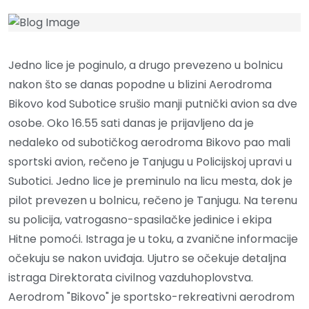
Jedno lice je poginulo, a drugo prevezeno u bolnicu
nakon što se danas popodne u blizini Aerodroma
Bikovo kod Subotice srušio manji putnički avion sa dve
osobe. Oko 16.55 sati danas je prijavljeno da je
nedaleko od subotičkog aerodroma Bikovo pao mali
sportski avion, rečeno je Tanjugu u Policijskoj upravi u
Subotici. Jedno lice je preminulo na licu mesta, dok je
pilot prevezen u bolnicu, rečeno je Tanjugu. Na terenu
su policija, vatrogasno-spasilačke jedinice i ekipa
Hitne pomoći. Istraga je u toku, a zvanične informacije
očekuju se nakon uviđaja. Ujutro se očekuje detaljna
istraga Direktorata civilnog vazduhoplovstva.
Aerodrom "Bikovo" je sportsko-rekreativni aerodrom