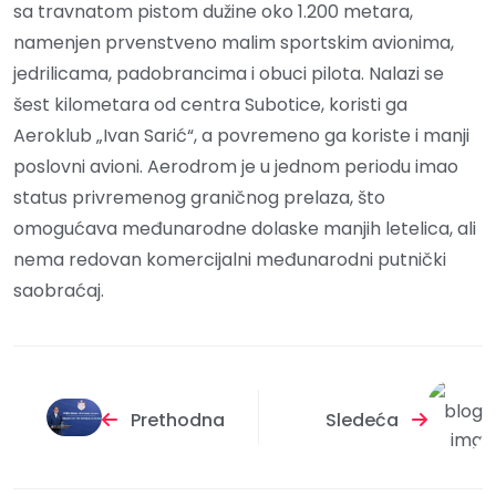
sa travnatom pistom dužine oko 1.200 metara,
namenjen prvenstveno malim sportskim avionima,
jedrilicama, padobrancima i obuci pilota. Nalazi se
šest kilometara od centra Subotice, koristi ga
Aeroklub „Ivan Sarić“, a povremeno ga koriste i manji
poslovni avioni. Aerodrom je u jednom periodu imao
status privremenog graničnog prelaza, što
omogućava međunarodne dolaske manjih letelica, ali
nema redovan komercijalni međunarodni putnički
saobraćaj.
Prethodna
Sledeća