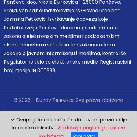
Pančevo, doo, Nikole Đurkovića 1, 26000 Pančevo,
Srbija, veb sajt dunavtelevizija.rs Glavna urednica
Jasmina Petković. Izvršavanje obaveza koje
Radiotelevizija Pančevo doo ima po odredbama
zakona o elektronskim medijima i podzakonskim
aktima donetim u skladu sa tim zakonom, kao i
Zakona o javnom informisanju i medijima, kontroliše
Regulatorno telo za elektronske medije. Registracioni
broj medija IN 000898.
© 2026 - Dunav Televizija. Sva prava zadržana
🍪 Ovaj sajt koristi kolačiće da bi vam pružio bolje
korisničko iskustvo
Za detalje pogledajte uslove
korišćenja.
Prihvatam