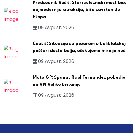
Predsednik Vučić: Stari železnički most biće
najmodernija atrakcija, biće završen do
Ekspa
09 Avgust, 2026
Čaušić: Situacija sa požarom u Deliblatskoj
peščari dosta bolja, očekujemo mirniju noć
09 Avgust, 2026
Moto GP: Španac Raul Fernandez pobedio
na VN Velike Britanije
09 Avgust, 2026