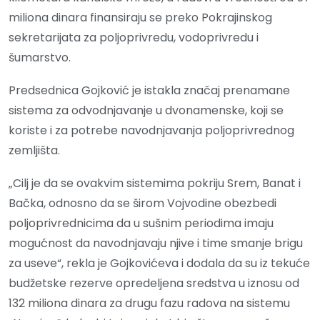
miliona dinara finansiraju se preko Pokrajinskog
sekretarijata za poljoprivredu, vodoprivredu i
šumarstvo.
Predsednica Gojković je istakla značaj prenamane
sistema za odvodnjavanje u dvonamenske, koji se
koriste i za potrebe navodnjavanja poljoprivrednog
zemljišta.
„Cilj je da se ovakvim sistemima pokriju Srem, Banat i
Bačka, odnosno da se širom Vojvodine obezbedi
poljoprivrednicima da u sušnim periodima imaju
mogućnost da navodnjavaju njive i time smanje brigu
za useve“, rekla je Gojkovićeva i dodala da su iz tekuće
budžetske rezerve opredeljena sredstva u iznosu od
132 miliona dinara za drugu fazu radova na sistemu