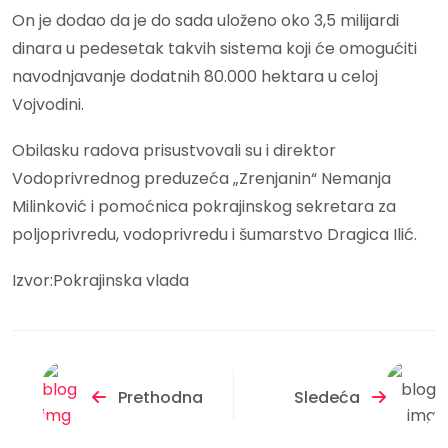
On je dodao da je do sada uloženo oko 3,5 milijardi
dinara u pedesetak takvih sistema koji će omogućiti
navodnjavanje dodatnih 80.000 hektara u celoj
Vojvodini.
Obilasku radova prisustvovali su i direktor
Vodoprivrednog preduzeća „Zrenjanin“ Nemanja
Milinković i pomoćnica pokrajinskog sekretara za
poljoprivredu, vodoprivredu i šumarstvo Dragica Ilić.
Izvor:Pokrajinska vlada
Prethodna
Sledeća