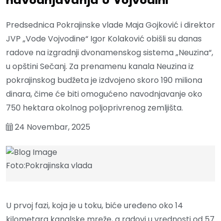
navodnjavanja u Vojvodini
Predsednica Pokrajinske vlade Maja Gojković i direktor
JVP „Vode Vojvodine“ Igor Kolaković obišli su danas
radove na izgradnji dvonamenskog sistema „Neuzina“,
u opštini Sečanj. Za prenamenu kanala Neuzina iz
pokrajinskog budžeta je izdvojeno skoro 190 miliona
dinara, čime će biti omogućeno navodnjavanje oko
750 hektara okolnog poljoprivrenog zemljišta.
24 Novembar, 2025
Foto:Pokrajinska vlada
U prvoj fazi, koja je u toku, biće uređeno oko 14
kilometara kanalske mreže, a radovi u vrednosti od 57