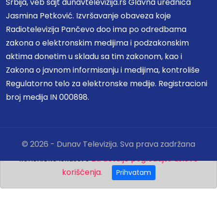
Srbija, veb sajt dunavtelevizija.rs Glavna urednica
Jasmina Petković. Izvršavanje obaveza koje
Radiotelevizija Pančevo doo ima po odredbama
zakona o elektronskim medijima i podzakonskim
aktima donetim u skladu sa tim zakonom, kao i
Zakona o javnom informisanju i medijima, kontroliše
Regulatorno telo za elektronske medije. Registracioni
broj medija IN 000898.
© 2026 - Dunav Televizija. Sva prava zadržana
🍪 Ovaj sajt koristi kolačiće da bi vam pružio bolje
korisničko iskustvo
Za detalje pogledajte uslove
korišćenja.
Prihvatam