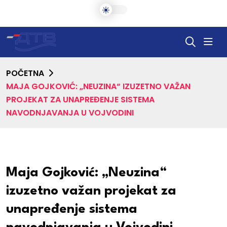
POČETNA
MAJA GOJKOVIĆ: „NEUZINA“ IZUZETNO VAŽAN
PROJEKAT ZA UNAPREĐENJE SISTEMA
NAVODNJAVANJA U VOJVODINI
Maja Gojković: „Neuzina“
izuzetno važan projekat za
unapređenje sistema