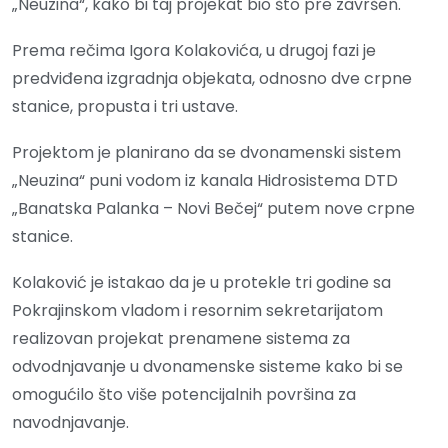
„Neuzina“, kako bi taj projekat bio što pre završen.
Prema rečima Igora Kolakovića, u drugoj fazi je
predviđena izgradnja objekata, odnosno dve crpne
stanice, propusta i tri ustave.
Projektom je planirano da se dvonamenski sistem
„Neuzina“ puni vodom iz kanala Hidrosistema DTD
„Banatska Palanka – Novi Bečej“ putem nove crpne
stanice.
Kolaković je istakao da je u protekle tri godine sa
Pokrajinskom vladom i resornim sekretarijatom
realizovan projekat prenamene sistema za
odvodnjavanje u dvonamenske sisteme kako bi se
omogućilo što više potencijalnih površina za
navodnjavanje.