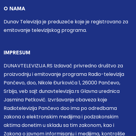
O NAMA
Dunav Televizija je preduzeće koje je registrovano za
emitovanje televizijskog programa.
IMPRESUM
DUNAVTELEVIZIJA.RS Izdavač privredno društvo za
proizvodnju i emitovanje programa Radio-televizija
Pančevo, doo, Nikole Đurkovića 1, 26000 Pančevo,
Srbija, veb sajt dunavtelevizija.rs Glavna urednica
Jasmina Petković. Izvršavanje obaveza koje
Radiotelevizija Pančevo doo ima po odredbama
zakona o elektronskim medijima i podzakonskim
aktima donetim u skladu sa tim zakonom, kao i
Zakona o javnom informisanju i medijima, kontroliše