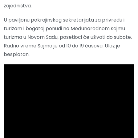
zajedništva.
U paviljonu pokrajinskog sekretarijata za privredu i
turizam i bogatoj ponudi na Međunarodnom sajmu
turizma u Novom Sadu, posetioci će uživati do subote.
Radno vreme Sajma je od 10 do 19 časova. Ulaz je
besplatan.