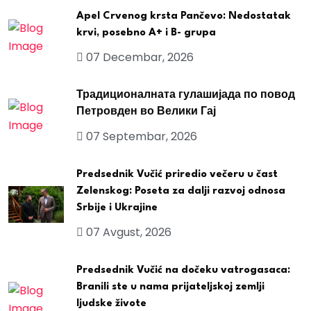
Apel Crvenog krsta Pančevo: Nedostatak
krvi, posebno A+ i B- grupa
07 Decembar, 2026
Традиционалната гулашијада по повод
Петровден во Велики Гај
07 Septembar, 2026
Predsednik Vučić priredio večeru u čast
Zelenskog: Poseta za dalji razvoj odnosa
Srbije i Ukrajine
07 Avgust, 2026
Predsednik Vučić na dočeku vatrogasaca:
Branili ste u nama prijateljskoj zemlji
ljudske živote