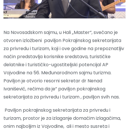
Na Novosadskom sajmu, u Hali „Master“, svečano je
otvoren izložbeni paviljon Pokrajinskog sekretarijata
za privredu i turizam, koji i ove godine na prepoznatljiv
način predstavlja korisnike sredstava, turističke
delatnike i turističko-ugostiteljski potencijal AP
Vojvodine na 56. Međunarodnom sajmu turizma.
Paviljon je otvorio resorni sekretar dr Nenad
Ivanišević, rečima da je” paviljon pokrajinskog
sekretarijata za privredu i turizam , paviljon svih nas.
Paviljon pokrajinskog sekretarijata za privredu i
turizam, prostor je za izlaganje domaćim izlagačima,
onim najboljim iz Vojvodine, ali i mesto susreta i