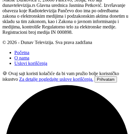
dunavtelevizija.rs Glavna urednica Jasmina Petković. Izvršavanje
obaveza koje Radiotelevizija Pančevo doo ima po odredbama
zakona o elektronskim medijima i podzakonskim aktima donetim u
skladu sa tim zakonom, kao i Zakona o javnom informisanju i
medijima, kontroliše Regulatorno telo za elektronske medije.
Registracioni broj medija IN 000898.
© 2026 - Dunav Televizija. Sva prava zadržana
Početna
O nama
Uslovi korišćenja
🍪 Ovaj sajt koristi kolačiće da bi vam pružio bolje korisničko
iskustvo
Za detalje pogledajte uslove korišćenja.
Prihvatam