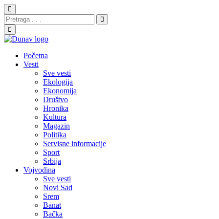
Početna
Vesti
Sve vesti
Ekologija
Ekonomija
Društvo
Hronika
Kultura
Magazin
Politika
Servisne informacije
Sport
Srbija
Vojvodina
Sve vesti
Novi Sad
Srem
Banat
Bačka