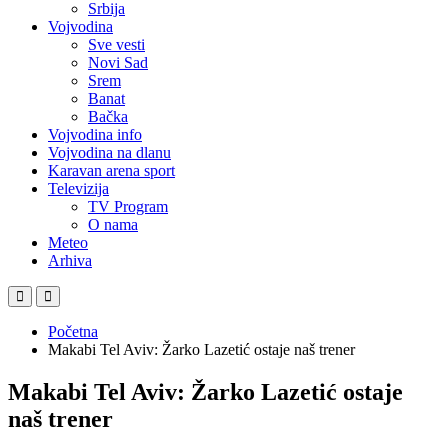
Srbija
Vojvodina
Sve vesti
Novi Sad
Srem
Banat
Bačka
Vojvodina info
Vojvodina na dlanu
Karavan arena sport
Televizija
TV Program
O nama
Meteo
Arhiva
Početna
Makabi Tel Aviv: Žarko Lazetić ostaje naš trener
Makabi Tel Aviv: Žarko Lazetić ostaje
naš trener