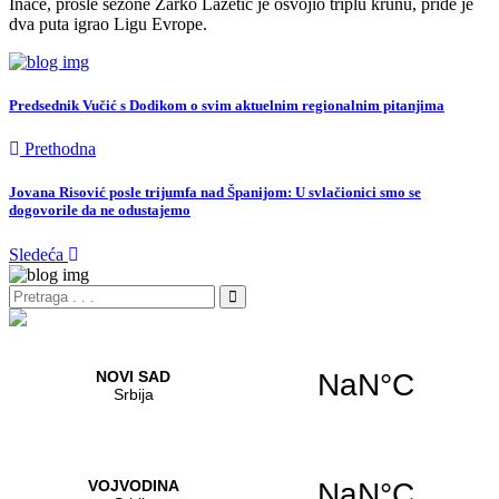
Inače, prošle sezone Žarko Lazetić je osvojio triplu krunu, pride je
dva puta igrao Ligu Evrope.
Predsednik Vučić s Dodikom o svim aktuelnim regionalnim pitanjima
Prethodna
Jovana Risović posle trijumfa nad Španijom: U svlačionici smo se
dogovorile da ne odustajemo
Sledeća