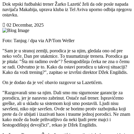
Dok srpski fudbalski trener Žarko Lazetić želi da ode posle napada
navijača Makabija, uprava kluba iz Tel Aviva uporno odbija njegovu
ostavku.
02 Decembar, 2025
Foto: Tanjug / dpa via AP/Tom Weller
"Sam je u stranoj zemlji, porodica je sa njim, gledala ono od pre
neko veče. Dan pre utakmice. To traumatizuje trenera. Porodica ga
je pitala: "Šta mi radimo ovde"? Šestogodišnja ćerka ne zna o čemu
se radi. Odvratno je to. Kako da ostavi porodicu u takvoj situaciji?
Kako da vodi trening?", zapitao se izvršni direktor Džek Engilidis.
On je dodao da je već obavio razgovor sa Lazetićem.
"Razgovarali smo sa njim. Dali smo mu sigurnosne garancije za
porodicu, jer je naravno zabrinut. Ostaće naš trener. Ispravićemo
greške, ali u skladu sa sistemom koji smo postavili. Ljudi nisu
savršeni, niko nije savršen. Ovde se borimo protiv razbojnika koji
prete da će ubijati i izazivati haos i traume jednoj porodici. Ne znam
kako može da bude prihvatljivo da neki ljudi prete majci i
šestogodišnjoj devojčici", rekao je Džek Engilidis.