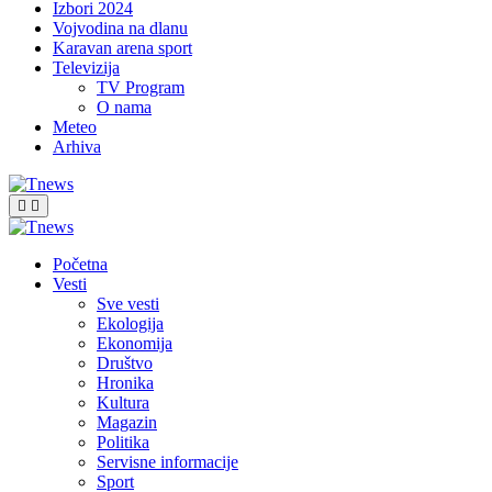
Izbori 2024
Vojvodina na dlanu
Karavan arena sport
Televizija
TV Program
O nama
Meteo
Arhiva
Početna
Vesti
Sve vesti
Ekologija
Ekonomija
Društvo
Hronika
Kultura
Magazin
Politika
Servisne informacije
Sport