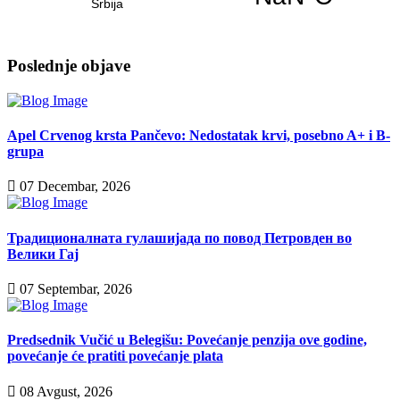
Poslednje objave
Apel Crvenog krsta Pančevo: Nedostatak krvi, posebno A+ i B-
grupa
07 Decembar, 2026
Традиционалната гулашијада по повод Петровден во
Велики Гај
07 Septembar, 2026
Predsednik Vučić u Belegišu: Povećanje penzija ove godine,
povećanje će pratiti povećanje plata
08 Avgust, 2026