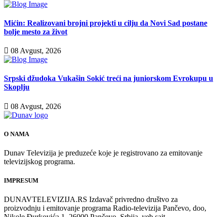
Mićin: Realizovani brojni projekti u cilju da Novi Sad postane
bolje mesto za život
08 Avgust, 2026
Srpski džudoka Vukašin Sokić treći na juniorskom Evrokupu u
Skoplju
08 Avgust, 2026
O NAMA
Dunav Televizija je preduzeće koje je registrovano za emitovanje
televizijskog programa.
IMPRESUM
DUNAVTELEVIZIJA.RS Izdavač privredno društvo za
proizvodnju i emitovanje programa Radio-televizija Pančevo, doo,
Nikole Đurkovića 1, 26000 Pančevo, Srbija, veb sajt