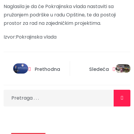
Naglasila je da će Pokrajinska vlada nastaviti sa
pružanjem podrške u radu Opštine, te da postoji
prostor za rad na zajedničkim projektima.
Izvor:Pokrajinska vlada
Prethodna
Sledeća