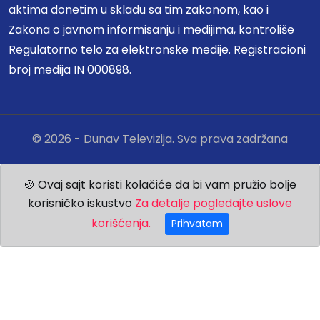
aktima donetim u skladu sa tim zakonom, kao i
Zakona o javnom informisanju i medijima, kontroliše
Regulatorno telo za elektronske medije. Registracioni
broj medija IN 000898.
© 2026 - Dunav Televizija. Sva prava zadržana
🍪 Ovaj sajt koristi kolačiće da bi vam pružio bolje
korisničko iskustvo
Za detalje pogledajte uslove
korišćenja.
Prihvatam