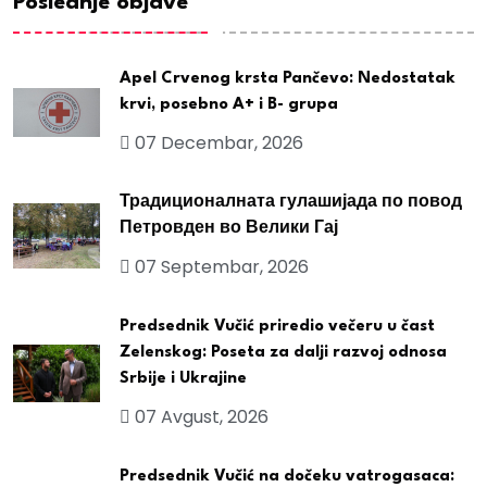
Poslednje objave
Apel Crvenog krsta Pančevo: Nedostatak
krvi, posebno A+ i B- grupa
07 Decembar, 2026
Традиционалната гулашијада по повод
Петровден во Велики Гај
07 Septembar, 2026
Predsednik Vučić priredio večeru u čast
Zelenskog: Poseta za dalji razvoj odnosa
Srbije i Ukrajine
07 Avgust, 2026
Predsednik Vučić na dočeku vatrogasaca: