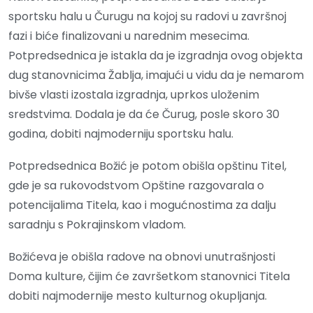
sportsku halu u Čurugu na kojoj su radovi u završnoj
fazi i biće finalizovani u narednim mesecima.
Potpredsednica je istakla da je izgradnja ovog objekta
dug stanovnicima Žablja, imajući u vidu da je nemarom
bivše vlasti izostala izgradnja, uprkos uloženim
sredstvima. Dodala je da će Čurug, posle skoro 30
godina, dobiti najmoderniju sportsku halu.
Potpredsednica Božić je potom obišla opštinu Titel,
gde je sa rukovodstvom Opštine razgovarala o
potencijalima Titela, kao i mogućnostima za dalju
saradnju s Pokrajinskom vladom.
Božićeva je obišla radove na obnovi unutrašnjosti
Doma kulture, čijim će završetkom stanovnici Titela
dobiti najmodernije mesto kulturnog okupljanja.