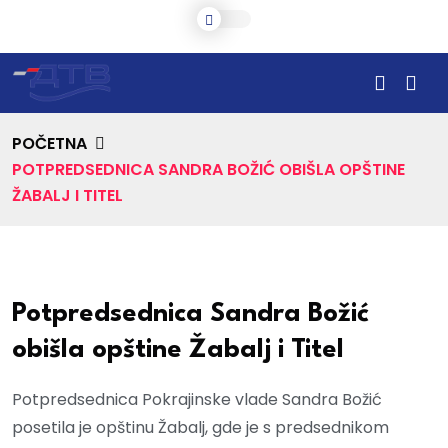
POČETNA
POTPREDSEDNICA SANDRA BOŽIĆ OBIŠLA OPŠTINE
ŽABALJ I TITEL
Potpredsednica Sandra Božić
obišla opštine Žabalj i Titel
Potpredsednica Pokrajinske vlade Sandra Božić
posetila je opštinu Žabalj, gde je s predsednikom