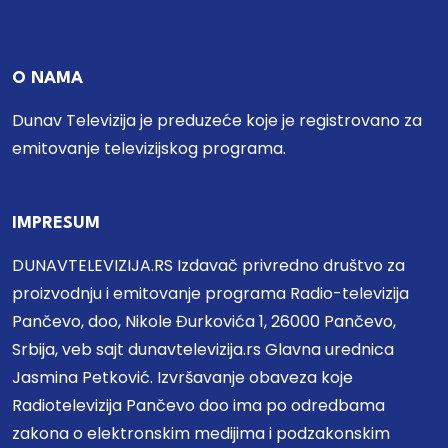
O NAMA
Dunav Televizija je preduzeće koje je registrovano za
emitovanje televizijskog programa.
IMPRESUM
DUNAVTELEVIZIJA.RS Izdavač privredno društvo za
proizvodnju i emitovanje programa Radio-televizija
Pančevo, doo, Nikole Đurkovića 1, 26000 Pančevo,
Srbija, veb sajt dunavtelevizija.rs Glavna urednica
Jasmina Petković. Izvršavanje obaveza koje
Radiotelevizija Pančevo doo ima po odredbama
zakona o elektronskim medijima i podzakonskim