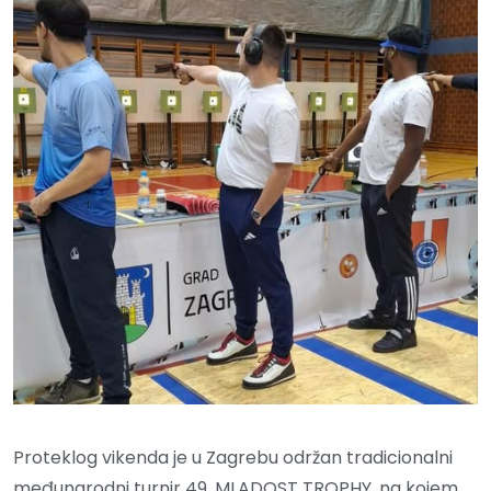
Proteklog vikenda je u Zagrebu održan tradicionalni
međunarodni turnir 49. MLADOST TROPHY, na kojem