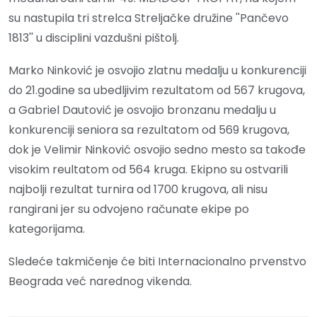
su nastupila tri strelca Streljačke družine ''Pančevo
1813'' u disciplini vazdušni pištolj.
Marko Ninković je osvojio zlatnu medalju u konkurenciji
do 21.godine sa ubedljivim rezultatom od 567 krugova,
a Gabriel Dautović je osvojio bronzanu medalju u
konkurenciji seniora sa rezultatom od 569 krugova,
dok je Velimir Ninković osvojio sedno mesto sa takođe
visokim reultatom od 564 kruga. Ekipno su ostvarili
najbolji rezultat turnira od 1700 krugova, ali nisu
rangirani jer su odvojeno računate ekipe po
kategorijama.
Sledeće takmičenje će biti Internacionalno prvenstvo
Beograda već narednog vikenda.