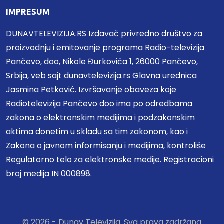
IMPRESUM
DUNAVTELEVIZIJA.RS Izdavač privredno društvo za
proizvodnju i emitovanje programa Radio-televizija
Pančevo, doo, Nikole Đurkovića 1, 26000 Pančevo,
Srbija, veb sajt dunavtelevizija.rs Glavna urednica
Jasmina Petković. Izvršavanje obaveza koje
Radiotelevizija Pančevo doo ima po odredbama
zakona o elektronskim medijima i podzakonskim
aktima donetim u skladu sa tim zakonom, kao i
Zakona o javnom informisanju i medijima, kontroliše
Regulatorno telo za elektronske medije. Registracioni
broj medija IN 000898.
© 2026 - Dunav Televizija. Sva prava zadržana