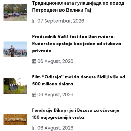
Традиционалната гулашијада по повод
Петровден во Велики Гај
07 Septembar, 2026
Predsednik Vučić čestitao Dan rudara:
Rudarstvo opstaje kao jedan od stubova
privrede
06 Avgust, 2026
Film “Odiseja” možda donese Siciliji više od
500 miliona dolara
06 Avgust, 2026
Fondacije Dikaprija i Bezosa za očuvanje
100 najugroženijih vrsta
06 Avgust, 2026