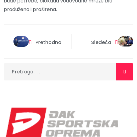
bude potrebe, blokada vodovodne mreže biti
produžena i proširena.
Prethodna
Sledeća