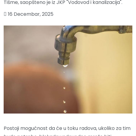
Tišme, saopšteno je iz JKP "Vodovod i kanalizacija".
16 Decembar, 2025
Postoji mogućnost da će u toku radova, ukoliko za tim