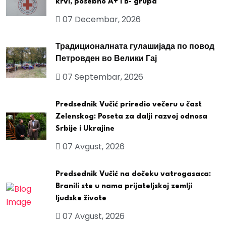
krvi, posebno A+ i B- grupa
07 Decembar, 2026
Традиционалната гулашијада по повод
Петровден во Велики Гај
07 Septembar, 2026
Predsednik Vučić priredio večeru u čast
Zelenskog: Poseta za dalji razvoj odnosa
Srbije i Ukrajine
07 Avgust, 2026
Predsednik Vučić na dočeku vatrogasaca:
Branili ste u nama prijateljskoj zemlji
ljudske živote
07 Avgust, 2026