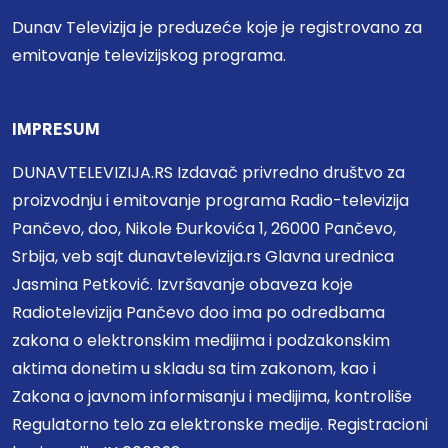
Dunav Televizija je preduzeće koje je registrovano za
emitovanje televizijskog programa.
IMPRESUM
DUNAVTELEVIZIJA.RS Izdavač privredno društvo za
proizvodnju i emitovanje programa Radio-televizija
Pančevo, doo, Nikole Đurkovića 1, 26000 Pančevo,
Srbija, veb sajt dunavtelevizija.rs Glavna urednica
Jasmina Petković. Izvršavanje obaveza koje
Radiotelevizija Pančevo doo ima po odredbama
zakona o elektronskim medijima i podzakonskim
aktima donetim u skladu sa tim zakonom, kao i
Zakona o javnom informisanju i medijima, kontroliše
Regulatorno telo za elektronske medije. Registracioni