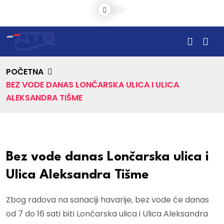
POČETNA
BEZ VODE DANAS LONČARSKA ULICA I ULICA
ALEKSANDRA TIŠME
Bez vode danas Lončarska ulica i
Ulica Aleksandra Tišme
Zbog radova na sanaciji havarije, bez vode će danas
od 7 do 16 sati biti Lončarska ulica i Ulica Aleksandra