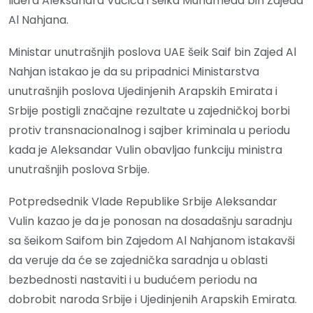
lidera Aleksandra Vučića i šeika Muhameda bin Zajeda
Al Nahjana.
Ministar unutrašnjih poslova UAE šeik Saif bin Zajed Al
Nahjan istakao je da su pripadnici Ministarstva
unutrašnjih poslova Ujedinjenih Arapskih Emirata i
Srbije postigli značajne rezultate u zajedničkoj borbi
protiv transnacionalnog i sajber kriminala u periodu
kada je Aleksandar Vulin obavljao funkciju ministra
unutrašnjih poslova Srbije.
Potpredsednik Vlade Republike Srbije Aleksandar
Vulin kazao je da je ponosan na dosadašnju saradnju
sa šeikom Saifom bin Zajedom Al Nahjanom istakavši
da veruje da će se zajednička saradnja u oblasti
bezbednosti nastaviti i u budućem periodu na
dobrobit naroda Srbije i Ujedinjenih Arapskih Emirata.