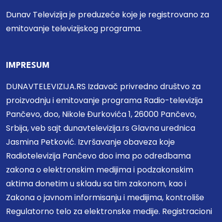
Dunav Televizija je preduzeće koje je registrovano za
emitovanje televizijskog programa.
IMPRESUM
DUNAVTELEVIZIJA.RS Izdavač privredno društvo za
proizvodnju i emitovanje programa Radio-televizija
Pančevo, doo, Nikole Đurkovića 1, 26000 Pančevo,
Srbija, veb sajt dunavtelevizija.rs Glavna urednica
Jasmina Petković. Izvršavanje obaveza koje
Radiotelevizija Pančevo doo ima po odredbama
zakona o elektronskim medijima i podzakonskim
aktima donetim u skladu sa tim zakonom, kao i
Zakona o javnom informisanju i medijima, kontroliše
Regulatorno telo za elektronske medije. Registracioni