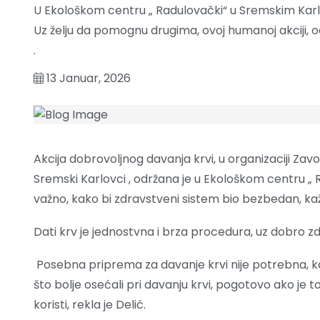
U Ekološkom centru „ Radulovački“ u Sremskim Karlo
Uz želju da pomognu drugima, ovoj humanoj akciji, o
.
13 Januar, 2026
Akcija dobrovoljnog davanja krvi, u organizaciji Zavo
Sremski Karlovci , održana je u Ekološkom centru „ 
važno, kako bi zdravstveni sistem bio bezbedan, kaže
Dati krv je jednostvna i brza procedura, uz dobro zdra
Posebna priprema za davanje krvi nije potrebna, kao
što bolje osećali pri davanju krvi, pogotovo ako je
koristi, rekla je Delić.