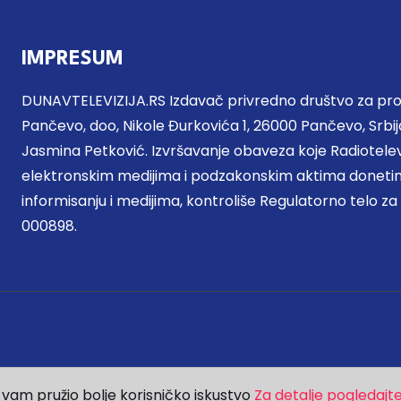
IMPRESUM
DUNAVTELEVIZIJA.RS Izdavač privredno društvo za proi
Pančevo, doo, Nikole Đurkovića 1, 26000 Pančevo, Srbija
Jasmina Petković. Izvršavanje obaveza koje Radiotel
elektronskim medijima i podzakonskim aktima donetim
informisanju i medijima, kontroliše Regulatorno telo za
000898.
bi vam pružio bolje korisničko iskustvo
Za detalje pogledajte