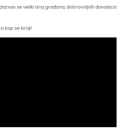
dazvao se veliki broj građana, dobrovoljnih davalaca
ka kap se broji!