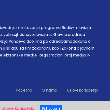
zvodnju i emitovanje programa Radio-televizija
, veb sajt dunavtelevizija.rs Glavna urednica
evizija Pančevo doo ima po odredbama zakona o
 u skladu sa tim zakonom, kao i Zakona o javnom
 elektronske medije. Registracioni broj medija IN
Početna
O nama
Uslovi korišćenja
 uslove korišćenja.
Prihvatam