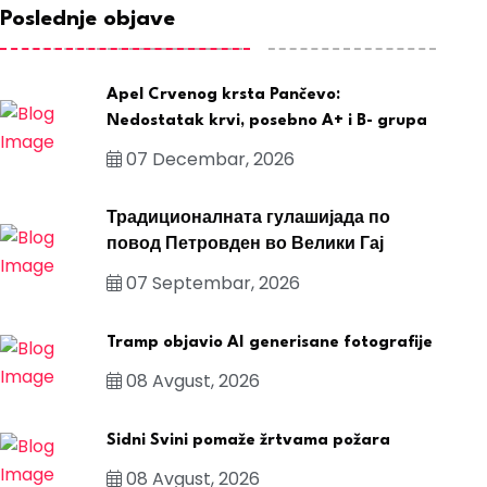
Poslednje objave
Apel Crvenog krsta Pančevo:
Nedostatak krvi, posebno A+ i B- grupa
07 Decembar, 2026
Традиционалната гулашијада по
повод Петровден во Велики Гај
07 Septembar, 2026
Tramp objavio AI generisane fotografije
08 Avgust, 2026
Sidni Svini pomaže žrtvama požara
08 Avgust, 2026