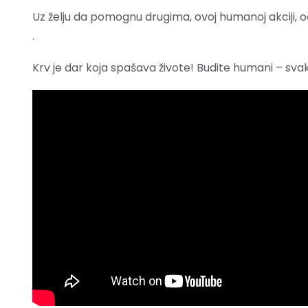
Uz želju da pomognu drugima, ovoj humanoj akciji, o
.
Krv je dar koja spašava živote! Budite humani – sva