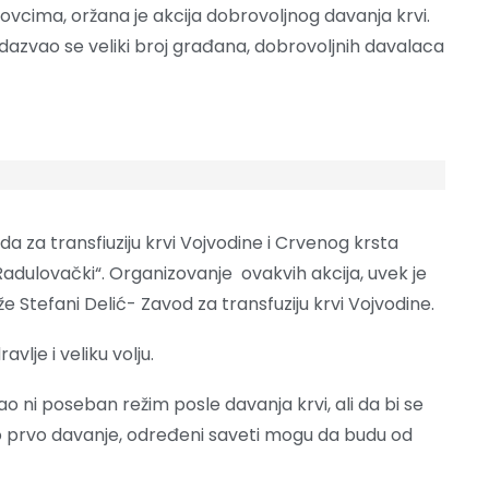
vcima, oržana je akcija dobrovoljnog davanja krvi.
dazvao se veliki broj građana, dobrovoljnih davalaca
da za transfiuziju krvi Vojvodine i Crvenog krsta
Radulovački“. Organizovanje ovakvih akcija, uvek je
 Stefani Delić- Zavod za transfuziju krvi Vojvodine.
vlje i veliku volju.
 ni poseban režim posle davanja krvi, ali da bi se
 to prvo davanje, određeni saveti mogu da budu od