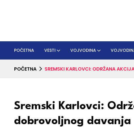
POČETNA
VESTI
VOJVODINA
VOJVODIN
POČETNA
SREMSKI KARLOVCI: ODRŽANA AKCI
Sremski Karlovci: Održ
dobrovoljnog davanja 