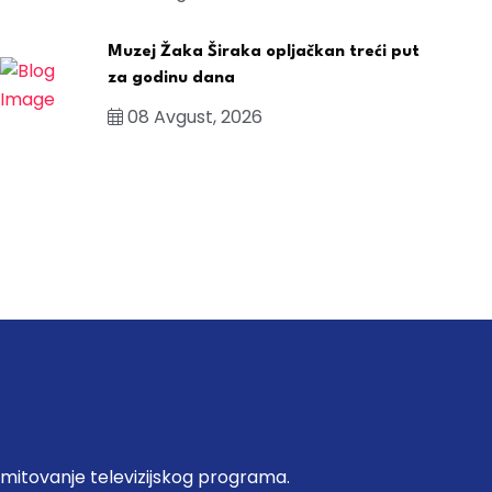
Muzej Žaka Širaka opljačkan treći put
za godinu dana
08 Avgust, 2026
emitovanje televizijskog programa.