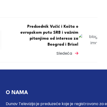
Predsednik Vučić i Košta o
evropskom putu SRB i važnim
pitanjima od interesa za
Beograd i Brisel
Sledeća
O NAMA
Dunav Televizija je preduzeće koje je registrovano za 