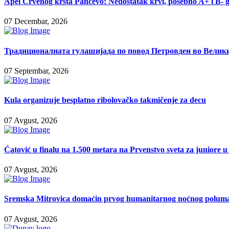
Apel Crvenog krsta Pančevo: Nedostatak krvi, posebno A+ i B- 
07 Decembar, 2026
Традиционалната гулашијада по повод Петровден во Велики
07 Septembar, 2026
Kula organizuje besplatno ribolovačko takmičenje za decu
07 Avgust, 2026
Ćatović u finalu na 1.500 metara na Prvenstvo sveta za juniore 
07 Avgust, 2026
Sremska Mitrovica domaćin prvog humanitarnog noćnog poluma
07 Avgust, 2026