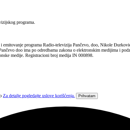
vizijskog programa.
tovanje programa Radio-televizija Pančevo, doo, Nikole Đurkovića 1
ja Pančevo doo ima po odredbama zakona o elektronskim medijima i pod
ronske medije. Registracioni broj medija IN 000898.
vo
Za detalje pogledajte uslove korišćenja.
Prihvatam