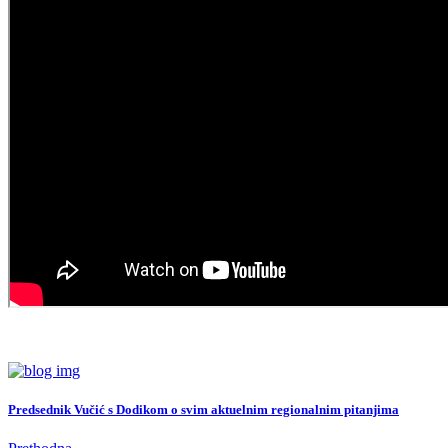
Predsednik Vučić s Dodikom o svim aktuelnim regionalnim pitanjima