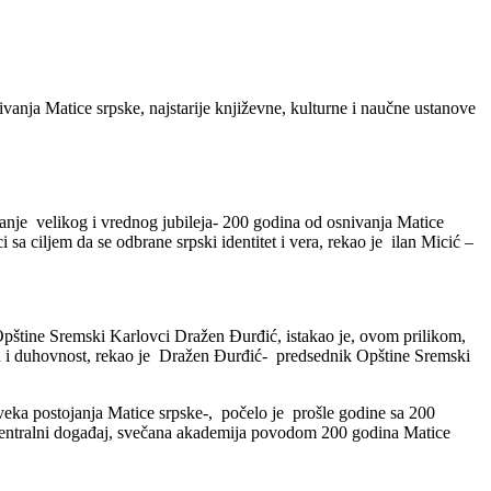
ja Matice srpske, najstarije književne, kulturne i naučne ustanove
nje velikog i vrednog jubileja- 200 godina od osnivanja Matice
i sa ciljem da se odbrane srpski identitet i vera, rekao je ilan Micić –
Opštine Sremski Karlovci Dražen Đurđić, istakao je, ovom prilikom,
uru i duhovnost, rekao je Dražen Đurđić- predsednik Opštine Sremski
 veka postojanja Matice srpske-, počelo je prošle godine sa 200
. Centralni događaj, svečana akademija povodom 200 godina Matice