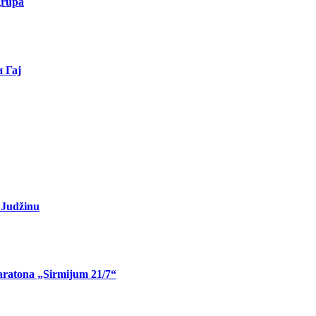
grupa
 Гај
u Judžinu
ratona „Sirmijum 21/7“