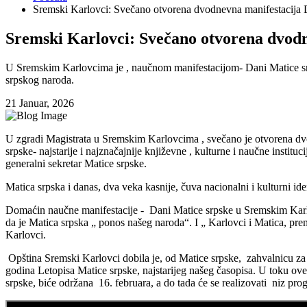
Sremski Karlovci: Svečano otvorena dvodnevna manifestacija 
Sremski Karlovci: Svečano otvorena dvodn
U Sremskim Karlovcima je , naučnom manifestacijom- Dani Matice srp
srpskog naroda.
21 Januar, 2026
U zgradi Magistrata u Sremskim Karlovcima , svečano je otvorena dvo
srpske- najstarije i najznačajnije književne , kulturne i naučne instituc
generalni sekretar Matice srpske.
Matica srpska i danas, dva veka kasnije, čuva nacionalni i kulturni ide
Domaćin naučne manifestacije - Dani Matice srpske u Sremskim Karlovc
da je Matica srpska „ ponos našeg naroda“. I „ Karlovci i Matica, p
Karlovci.
Opština Sremski Karlovci dobila je, od Matice srpske, zahvalnicu za s
godina Letopisa Matice srpske, najstarijeg našeg časopisa. U toku ov
srpske, biće održana 16. februara, a do tada će se realizovati niz 