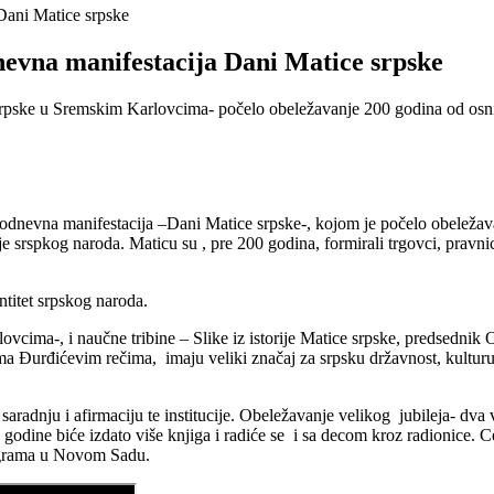
Dani Matice srpske
evna manifestacija Dani Matice srpske
ske u Sremskim Karlovcima- počelo obeležavanje 200 godina od osnivan
dnevna manifestacija –Dani Matice srpske-, kojom je počelo obeležava
ije srspkog naroda. Maticu su , pre 200 godina, formirali trgovci, pravnic
ntitet srpskog naroda.
ima-, i naučne tribine – Slike iz istorije Matice srpske, predsednik 
rema Đurđićevim rečima, imaju veliki značaj za srpsku državnost, kult
aradnju i afirmaciju te institucije. Obeležavanje velikog jubileja- dva
e godine biće izdato više knjiga i radiće se i sa decom kroz radionice
programa u Novom Sadu.