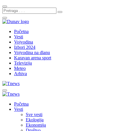
Početna
Vesti
Vojvodina
Izbori 2024
Vojvodina na dlanu
Karavan arena sport
Televizija
Meteo
Arhiva
Početna
Vesti
Sve vesti
Ekologija
Ekonomija
Društvo