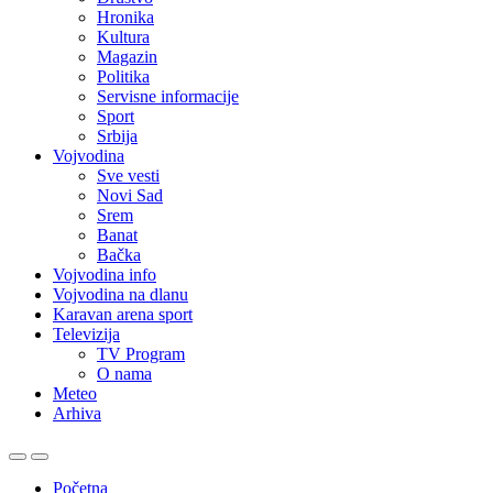
Hronika
Kultura
Magazin
Politika
Servisne informacije
Sport
Srbija
Vojvodina
Sve vesti
Novi Sad
Srem
Banat
Bačka
Vojvodina info
Vojvodina na dlanu
Karavan arena sport
Televizija
TV Program
O nama
Meteo
Arhiva
Početna