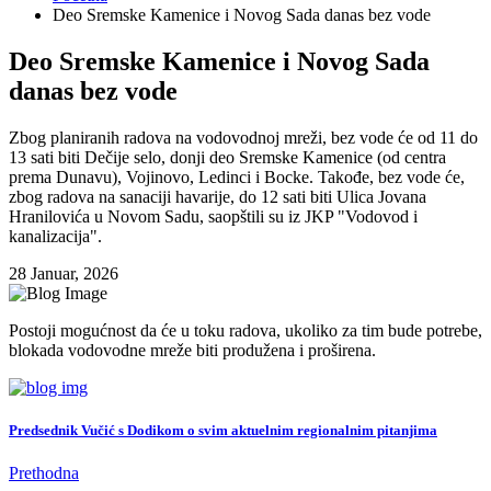
Deo Sremske Kamenice i Novog Sada danas bez vode
Deo Sremske Kamenice i Novog Sada
danas bez vode
Zbog planiranih radova na vodovodnoj mreži, bez vode će od 11 do
13 sati biti Dečije selo, donji deo Sremske Kamenice (od centra
prema Dunavu), Vojinovo, Ledinci i Bocke. Takođe, bez vode će,
zbog radova na sanaciji havarije, do 12 sati biti Ulica Jovana
Hranilovića u Novom Sadu, saopštili su iz JKP "Vodovod i
kanalizacija".
28 Januar, 2026
Postoji mogućnost da će u toku radova, ukoliko za tim bude potrebe,
blokada vodovodne mreže biti produžena i proširena.
Predsednik Vučić s Dodikom o svim aktuelnim regionalnim pitanjima
Prethodna