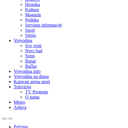
Hronika
Kultura
Magazin
Politika
Servisne informacije
Sport
Srbija
Vojvodina
Sve vesti
Novi Sad
Srem
Banat
Bačka
Vojvodina info
Vojvodina na dlanu
Karavan arena sport
Televizija
TV Program
O nama
Meteo
Arhiva
Početna