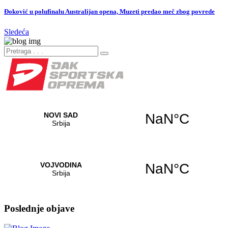
Đoković u polufinalu Australijan opena, Muzeti predao meč zbog povrede
Sledeća
Poslednje objave