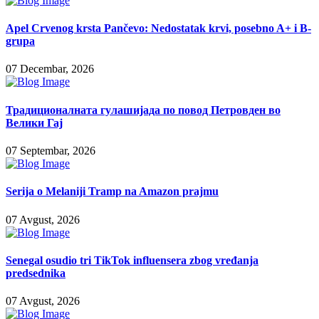
Apel Crvenog krsta Pančevo: Nedostatak krvi, posebno A+ i B-
grupa
07 Decembar, 2026
Традиционалната гулашијада по повод Петровден во
Велики Гај
07 Septembar, 2026
Serija o Melaniji Tramp na Amazon prajmu
07 Avgust, 2026
Senegal osudio tri TikTok influensera zbog vređanja
predsednika
07 Avgust, 2026