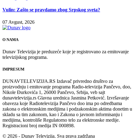
Vulin: Zašto se pravdamo zbog Srpskog sveta?
07 Avgust, 2026
O NAMA
Dunav Televizija je preduzeće koje je registrovano za emitovanje
televizijskog programa.
IMPRESUM
DUNAVTELEVIZIJA.RS Izdavač privredno društvo za
proizvodnju i emitovanje programa Radio-televizija Pančevo, doo,
Nikole Đurkovića 1, 26000 Pančevo, Srbija, veb sajt
dunavtelevizija.rs Glavna urednica Jasmina Petković. Izvršavanje
obaveza koje Radiotelevizija Pančevo doo ima po odredbama
zakona o elektronskim medijima i podzakonskim aktima donetim u
skladu sa tim zakonom, kao i Zakona o javnom informisanju i
medijima, kontroliše Regulatorno telo za elektronske medije.
Registracioni broj medija IN 000898.
© 2026 - Dunav Televizija. Sva prava zadržana