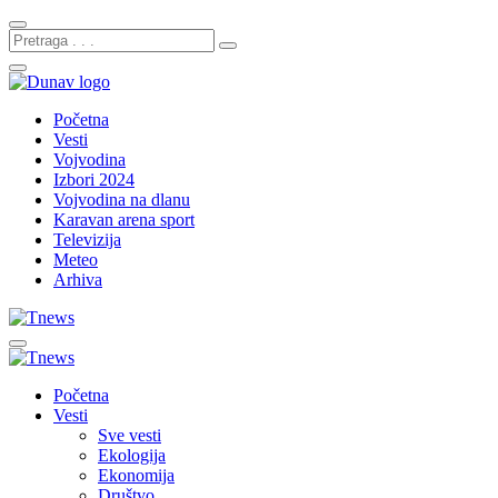
Početna
Vesti
Vojvodina
Izbori 2024
Vojvodina na dlanu
Karavan arena sport
Televizija
Meteo
Arhiva
Početna
Vesti
Sve vesti
Ekologija
Ekonomija
Društvo