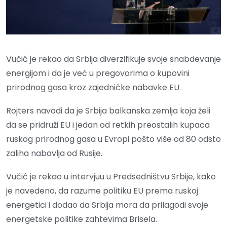
Vučić je rekao da Srbija diverzifikuje svoje snabdevanje
energijom i da je već u pregovorima o kupovini
prirodnog gasa kroz zajedničke nabavke EU.
Rojters navodi da je Srbija balkanska zemlja koja želi
da se pridruži EU i jedan od retkih preostalih kupaca
ruskog prirodnog gasa u Evropi pošto više od 80 odsto
zaliha nabavlja od Rusije.
Vučić je rekao u intervjuu u Predsedništvu Srbije, kako
je navedeno, da razume politiku EU prema ruskoj
energetici i dodao da Srbija mora da prilagodi svoje
energetske politike zahtevima Brisela.