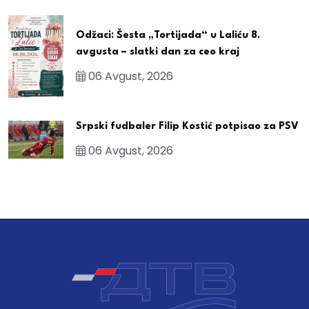
Odžaci: Šesta „Tortijada“ u Laliću 8.
avgusta – slatki dan za ceo kraj
06 Avgust, 2026
Srpski fudbaler Filip Kostić potpisao za PSV
06 Avgust, 2026