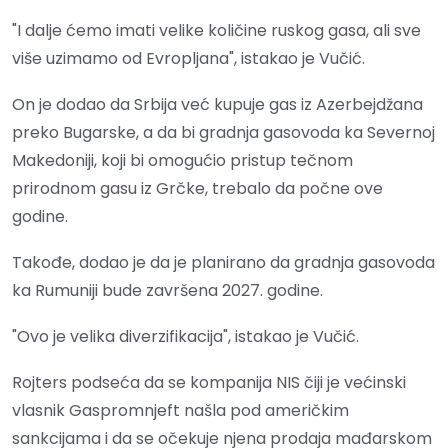
"I dalje ćemo imati velike količine ruskog gasa, ali sve
više uzimamo od Evropljana", istakao je Vučić.
On je dodao da Srbija već kupuje gas iz Azerbejdžana
preko Bugarske, a da bi gradnja gasovoda ka Severnoj
Makedoniji, koji bi omogućio pristup tečnom
prirodnom gasu iz Grčke, trebalo da počne ove
godine.
Takođe, dodao je da je planirano da gradnja gasovoda
ka Rumuniji bude završena 2027. godine.
"Ovo je velika diverzifikacija", istakao je Vučić.
Rojters podseća da se kompanija NIS čiji je većinski
vlasnik Gaspromnjeft našla pod američkim
sankcijama i da se očekuje njena prodaja mađarskom