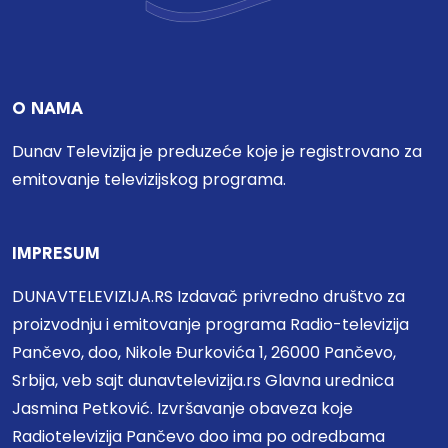
O NAMA
Dunav Televizija je preduzeće koje je registrovano za
emitovanje televizijskog programa.
IMPRESUM
DUNAVTELEVIZIJA.RS Izdavač privredno društvo za
proizvodnju i emitovanje programa Radio-televizija
Pančevo, doo, Nikole Đurkovića 1, 26000 Pančevo,
Srbija, veb sajt dunavtelevizija.rs Glavna urednica
Jasmina Petković. Izvršavanje obaveza koje
Radiotelevizija Pančevo doo ima po odredbama