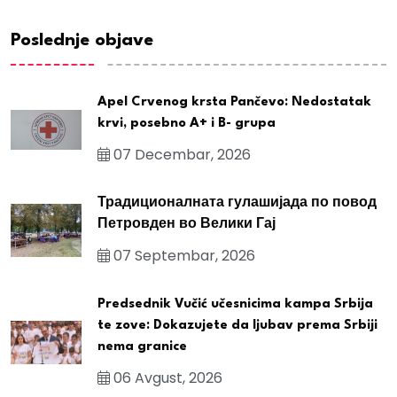
Poslednje objave
Apel Crvenog krsta Pančevo: Nedostatak
krvi, posebno A+ i B- grupa
07 Decembar, 2026
Традиционалната гулашијада по повод
Петровден во Велики Гај
07 Septembar, 2026
Predsednik Vučić učesnicima kampa Srbija
te zove: Dokazujete da ljubav prema Srbiji
nema granice
06 Avgust, 2026