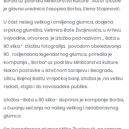
Borba uz podršku Ministarstva kulture . Autor izložbe
je glavna urednica časopisa Borba, Elena Stojanović.
U čast nešeg velikog i omiljenog glumca, doajena
srpskog glumišta, Velimira Bate Živojinovića, u Arhivu
Vojvodine, otvorena je izložba pod nazivom „ Bata u
90 slika.“ Izložbu fotografija, povodom obeležavanja
90 . rodjendana legendarnog glumca, priredila je
kompanija „ Borba“ uz podršku Ministarstva kulture.
Nakon postavke u Istočnom Sarajevu i Beogradu,
Užicu, Bajinoj Bašti,i Vrnjačkoj banji, izložba je ,na veliku
radost, stigla i do novosadske publike.
Izložba –Bata u 90 slika- doprinos je kompanije Borba,
u čuvanju sećanja na našeg velikog i nezaboravnog
glumca.