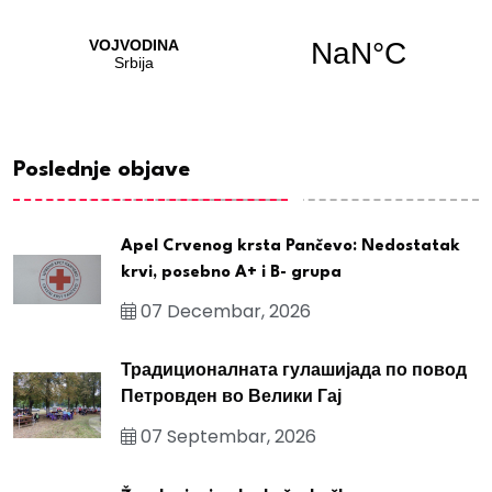
Poslednje objave
Apel Crvenog krsta Pančevo: Nedostatak
krvi, posebno A+ i B- grupa
07 Decembar, 2026
Традиционалната гулашијада по повод
Петровден во Велики Гај
07 Septembar, 2026