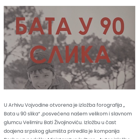
U Arhivu Vojvodine otvorena je izložba forografija „
Bata u 90 slika“ ,posvećena našem velikom i slavnom
glumcu Velimiru Bati Živojinoviću. Izložbu u čast
doajena srpskog glumišta priredila je kompanija