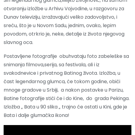
Sin legendarnog glumca,Miljko Živojinović, na samom
otvaranju izložbe u Arhivu Vojvodine, u razgovoru za
Dunav televiziju, izražavajući veliko zadovoljstvo, i
sreću, što je u Novom Sadu, jednim, ovako, lepim
povodom, otrkrio je, neke, detalje iz života njegovog
slavnog oca.
Postavljene fotografije obuhvataju foto zabeleške sa
snimanja filmova,serija, sa festivala, ali i iz
svakodnevice i privatnog Batinog života. Izložba, u
čast legendarnog glumca, će tokom godine, obići
mnoge gradove u Srbiji, a nakon postavke u Parizu,
Batine fotografije stići će i do Kine, do grada Pekinga.
Izložba „ Bata u 90 slika „ trajno će ostati u Kini, gde je
Bata i dalje glumačka ikona!