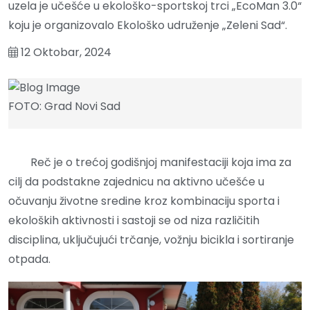
uzela je učešće u ekološko-sportskoj trci „EcoMan 3.0“
koju je organizovalo Ekološko udruženje „Zeleni Sad“.
12 Oktobar, 2024
FOTO: Grad Novi Sad
Reč je o trećoj godišnjoj manifestaciji koja ima za
cilj da podstakne zajednicu na aktivno učešće u
očuvanju životne sredine kroz kombinaciju sporta i
ekoloških aktivnosti i sastoji se od niza različitih
disciplina, uključujući trčanje, vožnju bicikla i sortiranje
otpada.