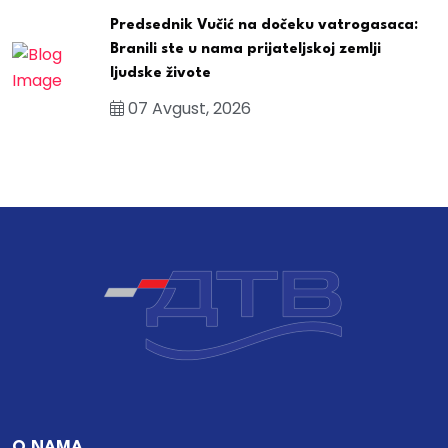
Predsednik Vučić na dočeku vatrogasaca:
Branili ste u nama prijateljskoj zemlji
ljudske živote
07 Avgust, 2026
O NAMA