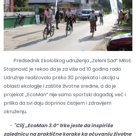
Predsednik Ekološkog udruženja „Zeleni Sad“ Miloš
Stojanović je rekao da je za više od 10 godina rada
Udružnje realizovalo preko 30 projekata i akcija u
oblasti ekologije i zaštite životne sredine, a da je
projekat „EcoMan“ nije samo sportski događaj, već i
prilika da svi daju doprinos čistijem i zdravijem
okruženju.
-
"Cilj „EcoMan 3.0“ trke jeste da inspiriše
zajednicu na praktične korake ka očuvanju životne