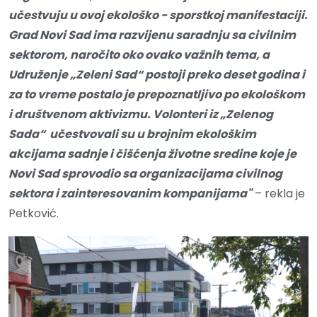
učestvuju u ovoj ekološko - sporstkoj manifestaciji.
Grad Novi Sad ima razvijenu saradnju sa civilnim
sektorom, naročito oko ovako važnih tema, a
Udruženje „Zeleni Sad“ postoji preko deset godina i
za to vreme postalo je prepoznatljivo po ekološkom
i društvenom aktivizmu. Volonteri iz „Zelenog
Sada“ učestvovali su u brojnim ekološkim
akcijama sadnje i čišćenja životne sredine koje je
Novi Sad sprovodio sa organizacijama civilnog
sektora i zainteresovanim kompanijama"
– rekla je
Petković.