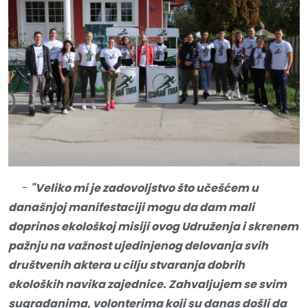
-
"Veliko mi je zadovoljstvo što učešćem u
današnjoj manifestaciji mogu da dam mali
doprinos ekološkoj misiji ovog Udruženja i skrenem
pažnju na važnost ujedinjenog delovanja svih
društvenih aktera u cilju stvaranja dobrih
ekoloških navika zajednice. Zahvaljujem se svim
sugrađanima, volonterima koji su danas došli da