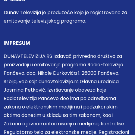
Dunav Televizija je preduzeće koje je registrovano za
emitovanje televizijskog programa.
IMPRESUM
DUNAVTELEVIZIJA.RS Izdavač privredno društvo za
proizvodnju i emitovanje programa Radio-televizija
Pančevo, doo, Nikole Đurkovića 1, 26000 Pančevo,
Srbija, veb sajt dunavtelevizija.rs Glavna urednica
Jasmina Petković. Izvršavanje obaveza koje
Radiotelevizija Pančevo doo ima po odredbama
zakona o elektronskim medijima i podzakonskim
aktima donetim u skladu sa tim zakonom, kao i
Zakona o javnom informisanju i medijima, kontroliše
Regulatorno telo za elektronske medije. Registracioni