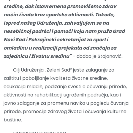
sredine, dok istovremeno promovišemo zdrav
način života kroz sportske aktivnosti. Takođe,
ispred našeg Udruženja, zahvaljujem se na
nesebičnoj podršci i pomoći koju nam pruža Grad
Novi Sad i Pokrajinski sekretarijat za sport i
omladinu u realizaciji projekata od značaja za
zajednicu i životnu sredinu"
– dodao je Stojanović.
Cilj Udruženja „Zeleni Sad“ jeste zalaganje za
zaštitu i poboljšanje kvaliteta životne sredine,
edukacija mladih, podizanje svesti o očuvanju prirode,
aktivnosti na rehabilitaciji ugroženih područja, kao i
javno zalaganje za promenu navika u pogledu čuvanja
prirode, promocije zdravog života i očuvanja kulturne
baštine.