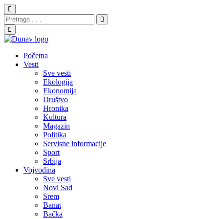
Početna
Vesti
Sve vesti
Ekologija
Ekonomija
Društvo
Hronika
Kultura
Magazin
Politika
Servisne informacije
Sport
Srbija
Vojvodina
Sve vesti
Novi Sad
Srem
Banat
Bačka