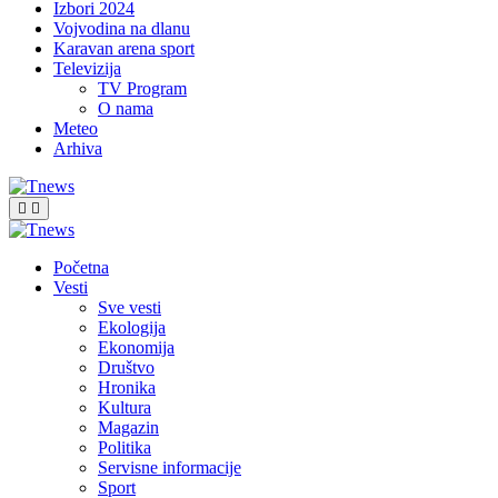
Izbori 2024
Vojvodina na dlanu
Karavan arena sport
Televizija
TV Program
O nama
Meteo
Arhiva
Početna
Vesti
Sve vesti
Ekologija
Ekonomija
Društvo
Hronika
Kultura
Magazin
Politika
Servisne informacije
Sport