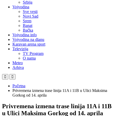
Srbija
Vojvodina
Sve vesti
Novi Sad
Srem
Banat
Bačka
Vojvodina info
Vojvodina na dlanu
Karavan arena sport
Televizija
TV Program
O nama
Meteo
Arhiva
Početna
Privremena izmena trase linija 11A i 11B u Ulici Maksima
Gorkog od 14. aprila
Privremena izmena trase linija 11A i 11B
u Ulici Maksima Gorkog od 14. aprila