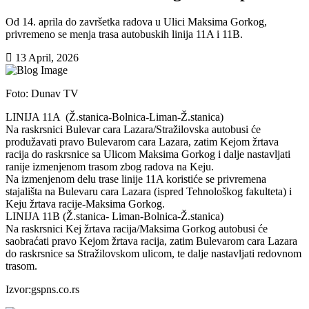
Od 14. aprila do završetka radova u Ulici Maksima Gorkog,
privremeno se menja trasa autobuskih linija 11A i 11B.
13 April, 2026
Foto: Dunav TV
LINIJA 11A (Ž.stanica-Bolnica-Liman-Ž.stanica)
Na raskrsnici Bulevar cara Lazara/Stražilovska autobusi će
produžavati pravo Bulevarom cara Lazara, zatim Kejom žrtava
racija do raskrsnice sa Ulicom Maksima Gorkog i dalje nastavljati
ranije izmenjenom trasom zbog radova na Keju.
Na izmenjenom delu trase linije 11A koristiće se privremena
stajališta na Bulevaru cara Lazara (ispred Tehnološkog fakulteta) i
Keju žrtava racije-Maksima Gorkog.
LINIJA 11B (Ž.stanica- Liman-Bolnica-Ž.stanica)
Na raskrsnici Kej žrtava racija/Maksima Gorkog autobusi će
saobraćati pravo Kejom žrtava racija, zatim Bulevarom cara Lazara
do raskrsnice sa Stražilovskom ulicom, te dalje nastavljati redovnom
trasom.
Izvor:gspns.co.rs