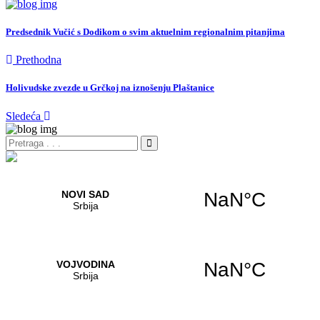
Predsednik Vučić s Dodikom o svim aktuelnim regionalnim pitanjima
Prethodna
Holivudske zvezde u Grčkoj na iznošenju Plaštanice
Sledeća