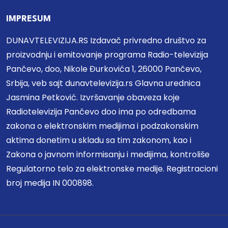
IMPRESUM
DUNAVTELEVIZIJA.RS Izdavač privredno društvo za
proizvodnju i emitovanje programa Radio-televizija
Pančevo, doo, Nikole Đurkovića 1, 26000 Pančevo,
Srbija, veb sajt dunavtelevizija.rs Glavna urednica
Jasmina Petković. Izvršavanje obaveza koje
Radiotelevizija Pančevo doo ima po odredbama
zakona o elektronskim medijima i podzakonskim
aktima donetim u skladu sa tim zakonom, kao i
Zakona o javnom informisanju i medijima, kontroliše
Regulatorno telo za elektronske medije. Registracioni
broj medija IN 000898.