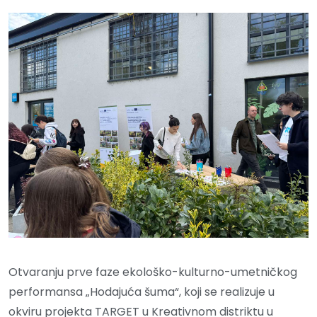
Otvaranju prve faze ekološko-kulturno-umetničkog
performansa „Hodajuća šuma“, koji se realizuje u
okviru projekta TARGET u Kreativnom distriktu u