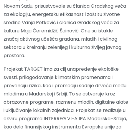
Novom Sadu, prisustvovale su članica Gradskog veća
za ekologiju, energetsku efikasnost i zaštitu životne
sredine Vanja Petković i članica Gradskog veća za
kulturu Maja Čeremidžić Šainović. One su istakle
značaj aktivnog učešća građana, mladih i civilnog
sektora u kreiranju zelenijeg i kulturno življeg javnog
prostora.
Projekat TARGET ima za cilj unapređenje ekološke
svesti, prilagođavanje klimatskim promenama i
prevenciju rizika, kao i promociju sadnje drveća među
mladima u Mađarskoj i Srbiji. To se ostvaruje kroz
obrazovne programe, razmenu mladih, digitalne alate
i uključivanje lokalnih zajednica. Projekat se realizuje u
okviru programa INTERREG VI-A IPA Mađarska–Srbija,
kao dela finansijskog instrumenta Evropske unije za