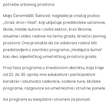
potrebe urbanog prostora.
Maja Čeremidžić Šainović naglasila je značaj poziva
„Grad, drvo i hlad“, koji uključuje predškolske ustanove,
škole, mlade autore i civilni sektor, kroz likovne,
vizuelne i video radove na temu grada, drveća i javnog
prostora. Ona je istakla da će odabrani radovi biti
predstavljeni u završnici programa „Hodajuća šuma“
kao deo zajedničkog umetničkog prostora grada.
Prva faza programa u Kreativnom distriktu, koja traje
od 22. do 30. aprila, ima edukativni i participativni
karakter i obuhvata radionice, vođene ture, školske
programe, razgovore sa umetnicima i stručne panele.
Svi programi su besplatni i otvoreni za javnost.