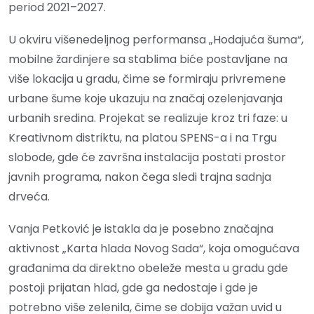
period 2021–2027.
U okviru višenedeljnog performansa „Hodajuća šuma“,
mobilne žardinjere sa stablima biće postavljane na
više lokacija u gradu, čime se formiraju privremene
urbane šume koje ukazuju na značaj ozelenjavanja
urbanih sredina. Projekat se realizuje kroz tri faze: u
Kreativnom distriktu, na platou SPENS-a i na Trgu
slobode, gde će završna instalacija postati prostor
javnih programa, nakon čega sledi trajna sadnja
drveća.
Vanja Petković je istakla da je posebno značajna
aktivnost „Karta hlada Novog Sada“, koja omogućava
građanima da direktno obeleže mesta u gradu gde
postoji prijatan hlad, gde ga nedostaje i gde je
potrebno više zelenila, čime se dobija važan uvid u