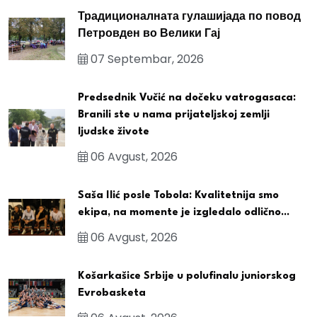
Традиционалната гулашијада по повод
Петровден во Велики Гај
07 Septembar, 2026
Predsednik Vučić na dočeku vatrogasaca:
Branili ste u nama prijateljskoj zemlji
ljudske živote
06 Avgust, 2026
Saša Ilić posle Tobola: Kvalitetnija smo
ekipa, na momente je izgledalo odlično...
06 Avgust, 2026
Košarkašice Srbije u polufinalu juniorskog
Evrobasketa