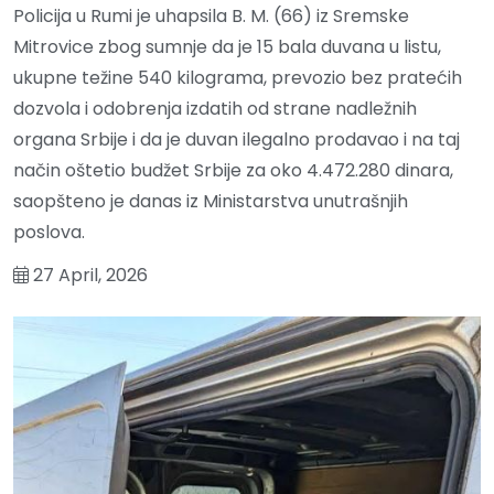
Policija u Rumi je uhapsila B. M. (66) iz Sremske
Mitrovice zbog sumnje da je 15 bala duvana u listu,
ukupne težine 540 kilograma, prevozio bez pratećih
dozvola i odobrenja izdatih od strane nadležnih
organa Srbije i da je duvan ilegalno prodavao i na taj
način oštetio budžet Srbije za oko 4.472.280 dinara,
saopšteno je danas iz Ministarstva unutrašnjih
poslova.
27 April, 2026