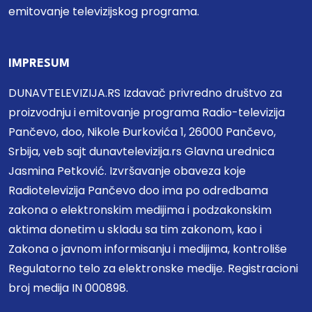
emitovanje televizijskog programa.
IMPRESUM
DUNAVTELEVIZIJA.RS Izdavač privredno društvo za
proizvodnju i emitovanje programa Radio-televizija
Pančevo, doo, Nikole Đurkovića 1, 26000 Pančevo,
Srbija, veb sajt dunavtelevizija.rs Glavna urednica
Jasmina Petković. Izvršavanje obaveza koje
Radiotelevizija Pančevo doo ima po odredbama
zakona o elektronskim medijima i podzakonskim
aktima donetim u skladu sa tim zakonom, kao i
Zakona o javnom informisanju i medijima, kontroliše
Regulatorno telo za elektronske medije. Registracioni
broj medija IN 000898.