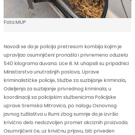
Foto:MUP
Navodi se da je policija pretresom kombija kojim je
upravljao osumnjičeni pronašla i privremeno oduzela
540 kilograma duvana. Lice B. M. uhapsili su pripadnici
Ministarstva unutrašnjih poslova, Uprave
kriminalističke policije, Službe za suzbijanje kriminala,
Odeljenja za suzbijanje privrednog kriminala, u
koordinaciji sa policijskim službenicima Policijske
uprave Sremska Mitrovica, po nalogu Osnovnog
javnog tužilaštva u Rumi zbog sumnje da je izvršio
krivično delo nedozvoljen promet akciznih proizvoda.
Osumnjičeni će, uz krivičnu prijavu, biti priveden