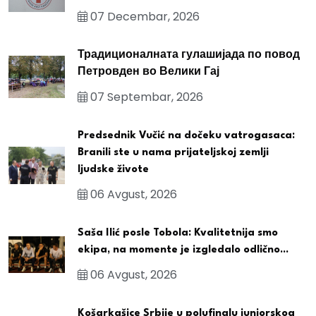
07 Decembar, 2026
Традиционалната гулашијада по повод
Петровден во Велики Гај
07 Septembar, 2026
Predsednik Vučić na dočeku vatrogasaca:
Branili ste u nama prijateljskoj zemlji
ljudske živote
06 Avgust, 2026
Saša Ilić posle Tobola: Kvalitetnija smo
ekipa, na momente je izgledalo odlično...
06 Avgust, 2026
Košarkašice Srbije u polufinalu juniorskog