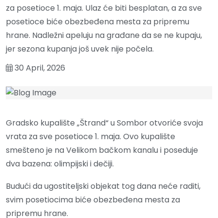
za posetioce 1. maja. Ulaz će biti besplatan, a za sve
posetioce biće obezbeđena mesta za pripremu
hrane. Nadležni apeluju na građane da se ne kupaju,
jer sezona kupanja još uvek nije počela.
30 April, 2026
Gradsko kupalište „Štrand“ u Sombor otvoriće svoja
vrata za sve posetioce 1. maja. Ovo kupalište
smešteno je na Velikom bačkom kanalu i poseduje
dva bazena: olimpijski i dečiji.
Budući da ugostiteljski objekat tog dana neće raditi,
svim posetiocima biće obezbeđena mesta za
pripremu hrane.