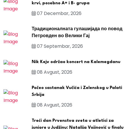
krvi, posebno A+ i B- grupa
07 Decembar, 2026
Традиционалната гулашијада по повод
Петровден во Велики Гај
07 Septembar, 2026
Nik Kejv održao koncert na Kalemegdanu
08 Avgust, 2026
Počeo sastanak Vučića i Zelenskog u Palati
Srbija
08 Avgust, 2026
Treći dan Prvenstva sveta u atletici za
juniore u Judžinu: Natalija Vojinović u finalu