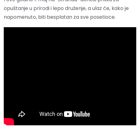
opuštanje u prirodi i lepo druženje, a ulaz će, kako je
napomenuto, biti besplatan za sve posetioce.