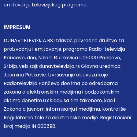
emitovanje televizijskog programa.
IMPRESUM
DUNAVTELEVIZIJA.RS Izdavač privredno društvo za
proizvodnju i emitovanje programa Radio-televizija
Pančevo, doo, Nikole Đurkovića 1, 26000 Pančevo,
Srbija, veb sajt dunavtelevizija.rs Glavna urednica
Jasmina Petković. Izvršavanje obaveza koje
Radiotelevizija Pančevo doo ima po odredbama
zakona o elektronskim medijima i podzakonskim
aktima donetim u skladu sa tim zakonom, kao i
Zakona o javnom informisanju i medijima, kontroliše
Regulatorno telo za elektronske medije. Registracioni
broj medija IN 000898.