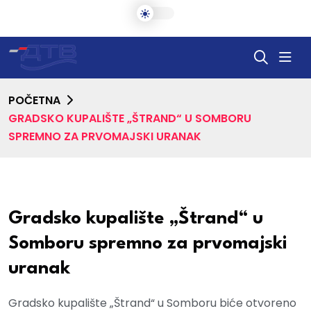
POČETNA
GRADSKO KUPALIŠTE „ŠTRAND“ U SOMBORU
SPREMNO ZA PRVOMAJSKI URANAK
Gradsko kupalište „Štrand“ u
Somboru spremno za prvomajski
uranak
Gradsko kupalište „Štrand“ u Somboru biće otvoreno