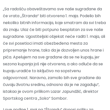
„Sa radošću obaveštavamo sve naše sugrađane da
će vrata „Štranda“ biti otvorena 1. maja. Podelio bih
nekoliko bitnih informacija, koje smatram da svi treba
da znaju. Ulaz će biti potpuno besplatan za sve naše
sugrađane. Ugostiteljski objekat neće raditi 1. maja, ali
će svi posetioci imati obezbeđena mesta za
pripremanje hrane, tako da je dozvoljen unos hrane i
pića. Apelujem na sve građane da se ne kupaju, jer
sezona kupanja još nije otvorena, a ako odluče da se
kupaju uradiće to isključivo na sopstvenu
odgovornost. Naravno, zamolio bih sve građane da
čuvaju životnu sredinu, odnosno da je ne zagađuju“,
istakao je ovom prilikom Lazar Japundžić, direktor
Sportskog centra „Soko“ Sombor.
I ove godine 1. maj na “Štrandu” donosi priliku za