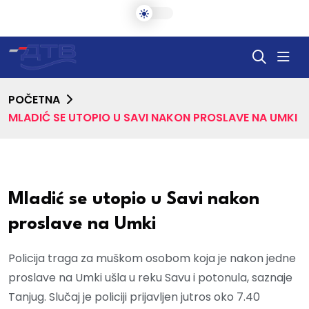
POČETNA
MLADIĆ SE UTOPIO U SAVI NAKON PROSLAVE NA UMKI
Mladić se utopio u Savi nakon
proslave na Umki
Policija traga za muškom osobom koja je nakon jedne
proslave na Umki ušla u reku Savu i potonula, saznaje
Tanjug. Slučaj je policiji prijavljen jutros oko 7.40