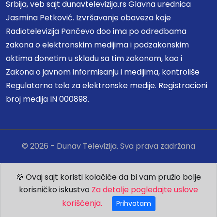
Srbija, veb sajt dunavtelevizija.rs Glavna urednica
Jasmina Petković. Izvršavanje obaveza koje
Radiotelevizija Pančevo doo ima po odredbama
zakona o elektronskim medijima i podzakonskim
aktima donetim u skladu sa tim zakonom, kao i
Zakona o javnom informisanju i medijima, kontroliše
Regulatorno telo za elektronske medije. Registracioni
broj medija IN 000898.
© 2026 - Dunav Televizija. Sva prava zadržana
🍪 Ovaj sajt koristi kolačiće da bi vam pružio bolje
korisničko iskustvo
Za detalje pogledajte uslove
korišćenja.
Prihvatam