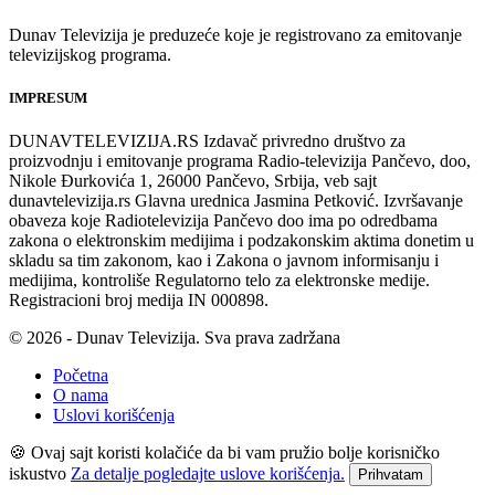
Dunav Televizija je preduzeće koje je registrovano za emitovanje
televizijskog programa.
IMPRESUM
DUNAVTELEVIZIJA.RS Izdavač privredno društvo za
proizvodnju i emitovanje programa Radio-televizija Pančevo, doo,
Nikole Đurkovića 1, 26000 Pančevo, Srbija, veb sajt
dunavtelevizija.rs Glavna urednica Jasmina Petković. Izvršavanje
obaveza koje Radiotelevizija Pančevo doo ima po odredbama
zakona o elektronskim medijima i podzakonskim aktima donetim u
skladu sa tim zakonom, kao i Zakona o javnom informisanju i
medijima, kontroliše Regulatorno telo za elektronske medije.
Registracioni broj medija IN 000898.
© 2026 - Dunav Televizija. Sva prava zadržana
Početna
O nama
Uslovi korišćenja
🍪 Ovaj sajt koristi kolačiće da bi vam pružio bolje korisničko
iskustvo
Za detalje pogledajte uslove korišćenja.
Prihvatam