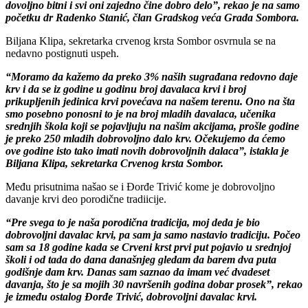
dovoljno bitni i svi oni zajedno čine dobro delo”, rekao je na samo
početku dr Radenko Stanić, član Gradskog veća Grada Sombora.
Biljana Klipa, sekretarka crvenog krsta Sombor osvrnula se na
nedavno postignuti uspeh.
“Moramo da kažemo da preko 3% naših sugrađana redovno daje
krv i da se iz godine u godinu broj davalaca krvi i broj
prikupljenih jedinica krvi povećava na našem terenu. Ono na šta
smo posebno ponosni to je na broj mladih davalaca, učenika
srednjih škola koji se pojavljuju na našim akcijama, prošle godine
je preko 250 mladih dobrovoljno dalo krv. Očekujemo da ćemo
ove godine isto tako imati novih dobrovoljnih dalaca”, istakla je
Biljana Klipa, sekretarka Crvenog krsta Sombor.
Među prisutnima našao se i Đorđe Trivić kome je dobrovoljno
davanje krvi deo porodične tradiicije.
“Pre svega to je naša porodična tradicija, moj deda je bio
dobrovoljni davalac krvi, pa sam ja samo nastavio tradiciju. Počeo
sam sa 18 godine kada se Crveni krst prvi put pojavio u srednjoj
školi i od tada do dana današnjeg gledam da barem dva puta
godišnje dam krv. Danas sam saznao da imam već dvadeset
davanja, što je sa mojih 30 navršenih godina dobar prosek”, rekao
je između ostalog Đorđe Trivić, dobrovoljni davalac krvi.