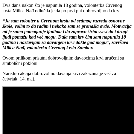
Dva dana nakon što je napunila 18 godina, volonterka Crvenog
krsta Milica Nađ odlučila je da po prvi put dobrovoljno da krv.
“Ja sam volonter u Crvenom krstu od sedmog razreda osnovne
škole, volim to da radim i nekako sam se pronašla ovde. Motivacija
mi je samo pomaganje ljudima i da zapravo širim svest da i drugi
ljudi pomažu kad već mogu. Dala sam krv čim sam napunila 18
godina i nastavljam sa davanjem krvi dokle god mogu”, završava
Milica Nađ, volonterka Crvenog krsta Sombor.
Ovom prilikom prisutni dobrovoljnim davaocima krvi uručeni su
simbolični pokloni.
Naredno akcija dobrovoljno davanja krvi zakazana je već za
četvrtak, 14. maj.