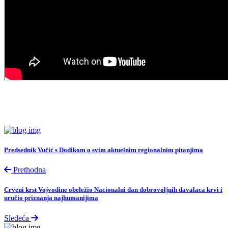
Predsednik Vučić s Dodikom o svim aktuelnim regionalnim pitanjima
Prethodna
Crveni krst Vojvodine obeležio Nacionalni dan dobrovoljnih davalaca krvi i
uručio priznanja najhumanijima
Sledeća