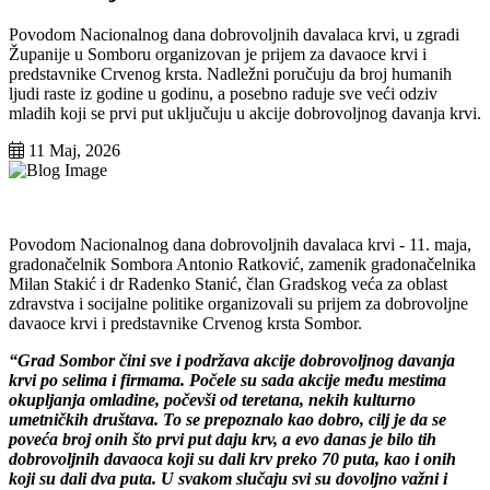
Povodom Nacionalnog dana dobrovoljnih davalaca krvi, u zgradi
Županije u Somboru organizovan je prijem za davaoce krvi i
predstavnike Crvenog krsta. Nadležni poručuju da broj humanih
ljudi raste iz godine u godinu, a posebno raduje sve veći odziv
mladih koji se prvi put uključuju u akcije dobrovoljnog davanja krvi.
11 Maj, 2026
Povodom Nacionalnog dana dobrovoljnih davalaca krvi - 11. maja,
gradonačelnik Sombora Antonio Ratković, zamenik gradonačelnika
Milan Stakić i dr Radenko Stanić, član Gradskog veća za oblast
zdravstva i socijalne politike organizovali su prijem za dobrovoljne
davaoce krvi i predstavnike Crvenog krsta Sombor.
“Grad Sombor čini sve i podržava akcije dobrovoljnog davanja
krvi po selima i firmama. Počele su sada akcije među mestima
okupljanja omladine, počevši od teretana, nekih kulturno
umetničkih društava. To se prepoznalo kao dobro, cilj je da se
poveća broj onih što prvi put daju krv, a evo danas je bilo tih
dobrovoljnih davaoca koji su dali krv preko 70 puta, kao i onih
koji su dali dva puta. U svakom slučaju svi su dovoljno važni i