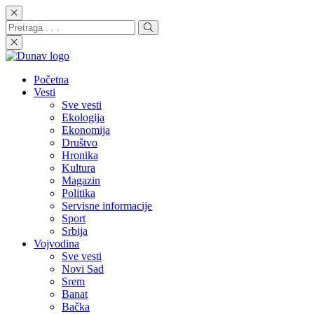
Početna
Vesti
Sve vesti
Ekologija
Ekonomija
Društvo
Hronika
Kultura
Magazin
Politika
Servisne informacije
Sport
Srbija
Vojvodina
Sve vesti
Novi Sad
Srem
Banat
Bačka