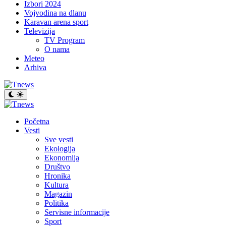
Izbori 2024
Vojvodina na dlanu
Karavan arena sport
Televizija
TV Program
O nama
Meteo
Arhiva
Početna
Vesti
Sve vesti
Ekologija
Ekonomija
Društvo
Hronika
Kultura
Magazin
Politika
Servisne informacije
Sport