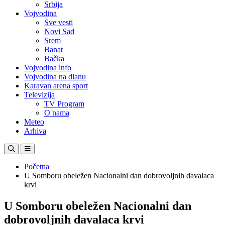
Srbija
Vojvodina
Sve vesti
Novi Sad
Srem
Banat
Bačka
Vojvodina info
Vojvodina na dlanu
Karavan arena sport
Televizija
TV Program
O nama
Meteo
Arhiva
Početna
U Somboru obeležen Nacionalni dan dobrovoljnih davalaca
krvi
U Somboru obeležen Nacionalni dan
dobrovoljnih davalaca krvi