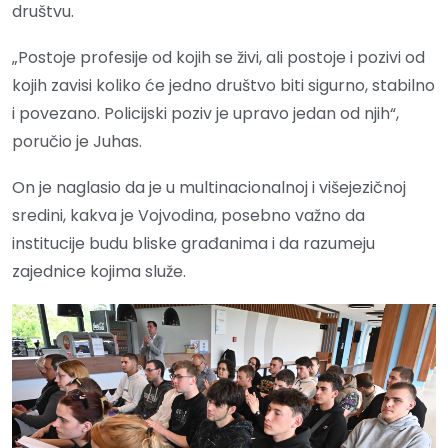
društvu.
„Postoje profesije od kojih se živi, ali postoje i pozivi od
kojih zavisi koliko će jedno društvo biti sigurno, stabilno
i povezano. Policijski poziv je upravo jedan od njih“,
poručio je Juhas.
On je naglasio da je u multinacionalnoj i višejezičnoj
sredini, kakva je Vojvodina, posebno važno da
institucije budu bliske građanima i da razumeju
zajednice kojima služe.