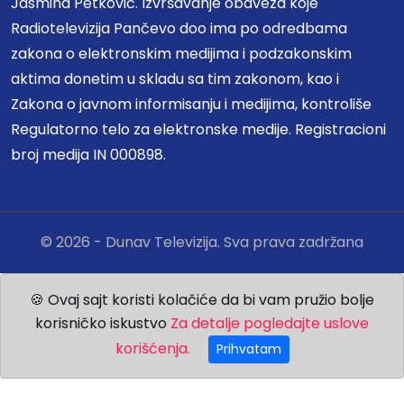
Jasmina Petković. Izvršavanje obaveza koje
Radiotelevizija Pančevo doo ima po odredbama
zakona o elektronskim medijima i podzakonskim
aktima donetim u skladu sa tim zakonom, kao i
Zakona o javnom informisanju i medijima, kontroliše
Regulatorno telo za elektronske medije. Registracioni
broj medija IN 000898.
© 2026 - Dunav Televizija. Sva prava zadržana
🍪 Ovaj sajt koristi kolačiće da bi vam pružio bolje
korisničko iskustvo
Za detalje pogledajte uslove
korišćenja.
Prihvatam