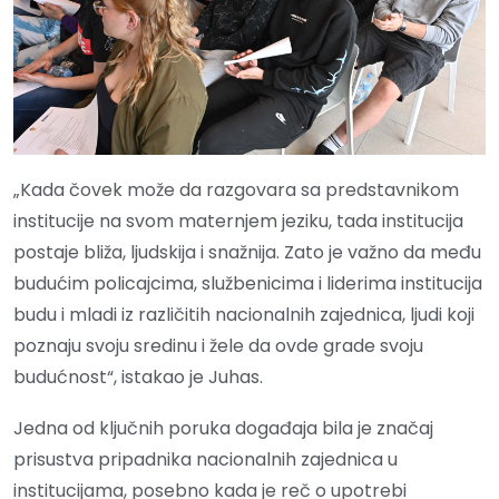
„Kada čovek može da razgovara sa predstavnikom
institucije na svom maternjem jeziku, tada institucija
postaje bliža, ljudskija i snažnija. Zato je važno da među
budućim policajcima, službenicima i liderima institucija
budu i mladi iz različitih nacionalnih zajednica, ljudi koji
poznaju svoju sredinu i žele da ovde grade svoju
budućnost“, istakao je Juhas.
Jedna od ključnih poruka događaja bila je značaj
prisustva pripadnika nacionalnih zajednica u
institucijama, posebno kada je reč o upotrebi