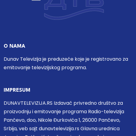
O NAMA
Dunav Televizija je preduzeće koje je registrovano za
emitovanje televizijskog programa.
IMPRESUM
DUNAVTELEVIZIJA.RS Izdavač privredno društvo za
proizvodnju i emitovanje programa Radio-televizija
Pančevo, doo, Nikole Đurkovića 1, 26000 Pančevo,
Srbija, veb sajt dunavtelevizija.rs Glavna urednica