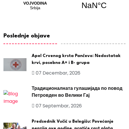
Poslednje objave
Apel Crvenog krsta Pančevo: Nedostatak
krvi, posebno A+ i B- grupa
07 Decembar, 2026
Традиционалната гулашијада по повод
Петровден во Велики Гај
07 Septembar, 2026
Predsednik Vučić u Belegišu: Povećanje
penzija ove godine, pratiće rast plata