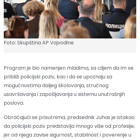
Foto: Skupština AP Vojvodine
Program je bio namenjen mladima, sa ciljem da im se
približi policijski poziv, kao i da se upoznaju sa
mogućnostima daljeg školovanja, stručnog
usavršavanja i zapošljavanja u sistemu unutrašnjih
poslova.
Obraćajući se prisutnima, predsednik Juhas je istakao
da policijski poziv predstavlja mnogo više od profesije,
jer od njega zavise sigurnost, stabilnost i poverenje u