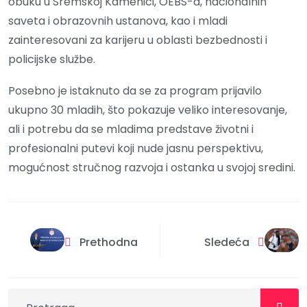
obuku u Sremskoj Kamenici, OEBS-a, nacionalnih
saveta i obrazovnih ustanova, kao i mladi
zainteresovani za karijeru u oblasti bezbednosti i
policijske službe.
Posebno je istaknuto da se za program prijavilo
ukupno 30 mladih, što pokazuje veliko interesovanje,
ali i potrebu da se mladima predstave životni i
profesionalni putevi koji nude jasnu perspektivu,
mogućnost stručnog razvoja i ostanka u svojoj sredini.
Prethodna
Sledeća