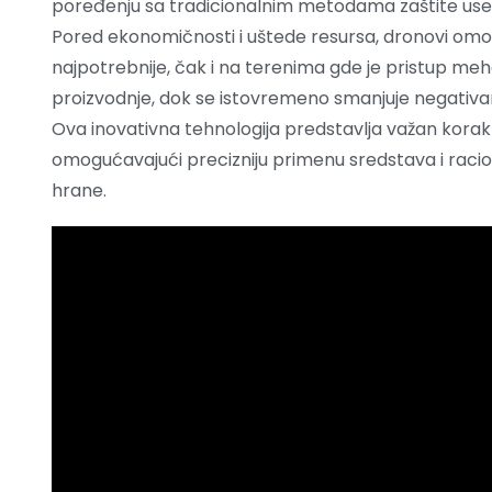
poređenju sa tradicionalnim metodama zaštite use
Pored ekonomičnosti i uštede resursa, dronovi omo
najpotrebnije, čak i na terenima gde je pristup me
proizvodnje, dok se istovremeno smanjuje negativan 
Ova inovativna tehnologija predstavlja važan korak ka
omogućavajući precizniju primenu sredstava i racio
hrane.