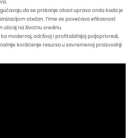
va.
gućavaju da se prskanje obavi upravo onda kada je
hanizacijom otežan. Time se povećava efikasnost
uticaj na životnu sredinu.
 modernoj, održivoj i profitabilnijoj poljoprivredi,
nalnije korišćenje resursa u savremenoj proizvodnji