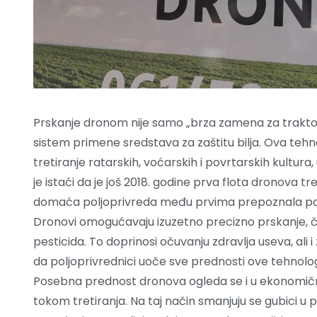
Prskanje dronom nije samo „brza zamena za traktor“
sistem primene sredstava za zaštitu bilja. Ova teh
tretiranje ratarskih, voćarskih i povrtarskih kultur
je istaći da je još 2018. godine prva flota dronova tr
domaća poljoprivreda među prvima prepoznala pote
Dronovi omogućavaju izuzetno precizno prskanje, 
pesticida. To doprinosi očuvanju zdravlja useva, ali i
da poljoprivrednici uoče sve prednosti ove tehnolog
Posebna prednost dronova ogleda se i u ekonomičnij
tokom tretiranja. Na taj način smanjuju se gubici u pr