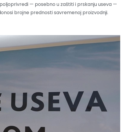
poljoprivredi — posebno u zaštiti i prskanju useva —
i donosi brojne prednosti savremenoj proizvodnji.