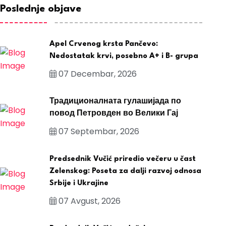
Poslednje objave
Apel Crvenog krsta Pančevo:
Nedostatak krvi, posebno A+ i B- grupa
07 Decembar, 2026
Традиционалната гулашијада по
повод Петровден во Велики Гај
07 Septembar, 2026
Predsednik Vučić priredio večeru u čast
Zelenskog: Poseta za dalji razvoj odnosa
Srbije i Ukrajine
07 Avgust, 2026