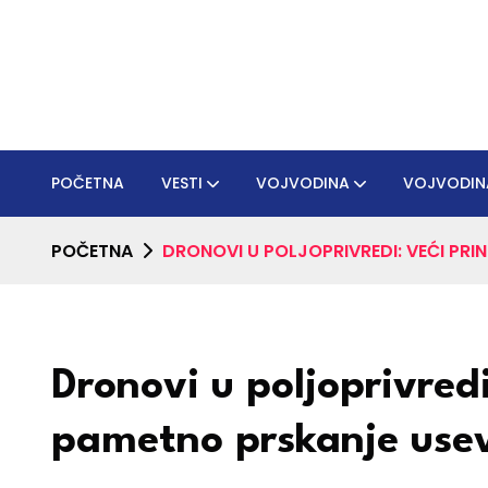
POČETNA
VESTI
VOJVODINA
VOJVODIN
POČETNA
DRONOVI U POLJOPRIVREDI: VEĆI PRI
Dronovi u poljoprivredi
pametno prskanje use