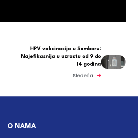
HPV vakcinacija u Somboru:
Najefikasnija u uzrastu od 9 do
14 godina
Sledeća
O NAMA