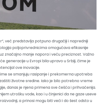
, već predstavlja potpuno drugačiji i napredniji
nologija poljoprivrednicima omogućava efikasnije
a, uz značajno manje napora i veću preciznost. Važno
eće generacije u Evropi bila upravo u Srbiji, čime je
ncijal ove inovacije.
čime se smanjuju rasipanje i prekomerna upotreba
 zaštiti životne sredine. Iako je bilo potrebno vreme
ije, danas je njena primena sve češća i prihvaćenija.
em utrošku vode, kao i u činjenici da ne gaze useve
oizvodnji, a prinosi mogu biti veći i do šest odsto u