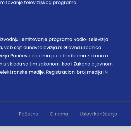
emitovanje televizijskog programa.
zvodnju i emitovanje programa Radio-televizija
, veb sajt dunavtelevizija.rs Glavna urednica
evizija Pančevo doo ima po odredbama zakona o
 u skladu sa tim zakonom, kao i Zakona o javnom
 elektronske medije. Registracioni broj medija IN
Početna
O nama
Uslovi korišćenja