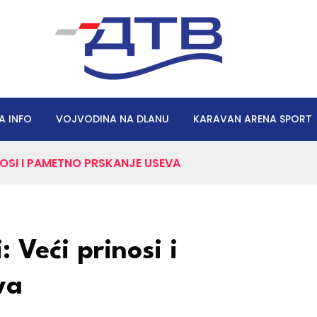
A INFO
VOJVODINA NA DLANU
KARAVAN ARENA SPORT
NOSI I PAMETNO PRSKANJE USEVA
: Veći prinosi i
va