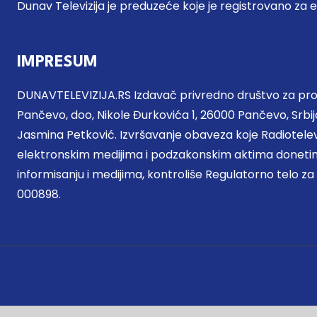
Dunav Televizija je preduzeće koje je registrovano za 
IMPRESUM
DUNAVTELEVIZIJA.RS Izdavač privredno društvo za proi
Pančevo, doo, Nikole Đurkovića 1, 26000 Pančevo, Srbija
Jasmina Petković. Izvršavanje obaveza koje Radiotel
elektronskim medijima i podzakonskim aktima donetim
informisanju i medijima, kontroliše Regulatorno telo za
000898.