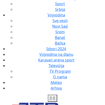
Sport
Srbija
Vojvodina
Sve vesti
Novi Sad
Srem
Banat
Bačka
Izbori 2024
Vojvodina na dlanu
Karavan arena sport
Televizija
TV Program
O nama
Meteo
Arhiva