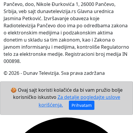
Pančevo, doo, Nikole Đurkovića 1, 26000 Pančevo,
Srbija, veb sajt dunavtelevizija.rs Glavna urednica
Jasmina Petković. Izvršavanje obaveza koje
Radiotelevizija Pančevo doo ima po odredbama zakona
o elektronskim medijima i podzakonskim aktima
donetim u skladu sa tim zakonom, kao i Zakona o
javnom informisanju i medijima, kontroliše Regulatorno
telo za elektronske medije. Registracioni broj medija IN
000898.
© 2026 - Dunav Televizija. Sva prava zadržana
🍪 Ovaj sajt koristi kolačiće da bi vam pružio bolje
korisničko iskustvo
Za detalje pogledajte uslove
korišćenja.
Prihvatam