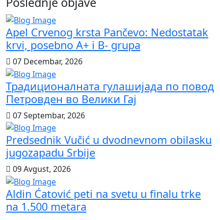
Poslednje objave
Apel Crvenog krsta Pančevo: Nedostatak
krvi, posebno A+ i B- grupa
07 Decembar, 2026
Традиционалната гулашијада по повод
Петровден во Велики Гај
07 Septembar, 2026
Predsednik Vučić u dvodnevnom obilasku
jugozapadu Srbije
09 Avgust, 2026
Aldin Ćatović peti na svetu u finalu trke
na 1.500 metara