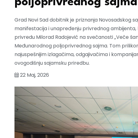
poljoprivrednog sajma
Grad Novi Sad dobitnik je priznanja Novosadskog s
manifestacija i unapređenju privrednog ambijenta,
privredu Milorad Radojević na svečanosti „Veče ša
Međunarodnog poljoprivrednog sajma. Tom prilikom,
najuspešnijim izlagačima, odgajivačima i kompanijam
ovogodišnju sajamsku priredbu.
22 Maj, 2026