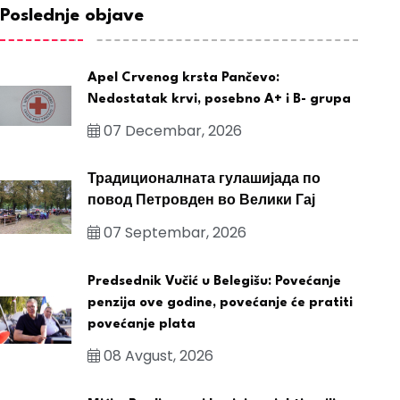
Poslednje objave
Apel Crvenog krsta Pančevo:
Nedostatak krvi, posebno A+ i B- grupa
07 Decembar, 2026
Традиционалната гулашијада по
повод Петровден во Велики Гај
07 Septembar, 2026
Predsednik Vučić u Belegišu: Povećanje
penzija ove godine, povećanje će pratiti
povećanje plata
08 Avgust, 2026