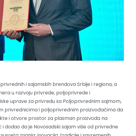
privrednih i sajamskih brendova Srbije i regiona, a
ra u razvoju privrede, poljoprivrede i
ske uprave za privredu sa Poljoprivrednim sajmom,
m privrednicima i poljoprivrednim proizvođačima da
kte i otvore prostor za plasman proizvoda na
ć i dodao da je Novosadski sajam više od privredne
susreta znanja, inovacija, tradicije i savremenih