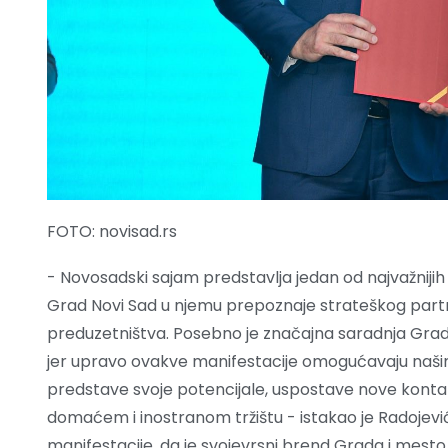
FOTO: novisad.rs
- Novosadski sajam predstavlja jedan od najvažnijih 
Grad Novi Sad u njemu prepoznaje strateškog partne
preduzetništva. Posebno je značajna saradnja Grad
jer upravo ovakve manifestacije omogućavaju naši
predstave svoje potencijale, uspostave nove konta
domaćem i inostranom tržištu - istakao je Radojevi
manifestacije, da je svojevrsni brend Grada i mesto 