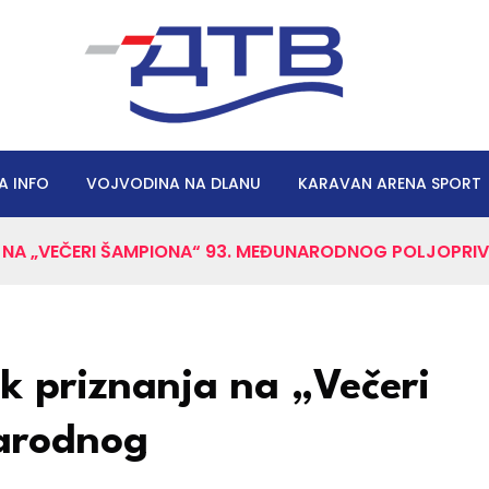
A INFO
VOJVODINA NA DLANU
KARAVAN ARENA SPORT
A NA „VEČERI ŠAMPIONA“ 93. MEĐUNARODNOG POLJOPR
k priznanja na „Večeri
arodnog