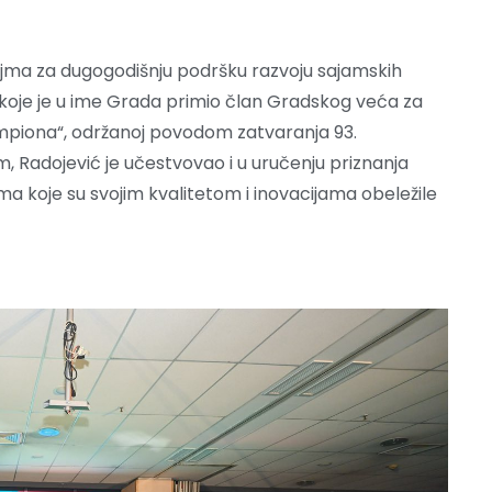
ajma za dugogodišnju podršku razvoju sajamskih
 koje je u ime Grada primio član Gradskog veća za
mpiona“, održanoj povodom zatvaranja 93.
 Radojević je učestvovao i u uručenju priznanja
a koje su svojim kvalitetom i inovacijama obeležile