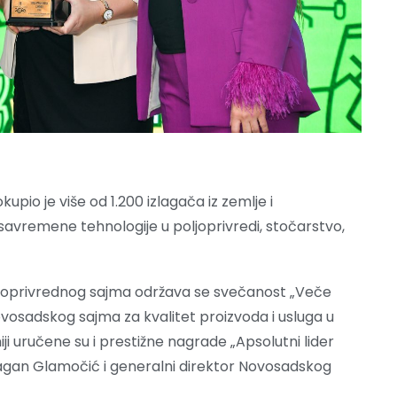
upio je više od 1.200 izlagača iz zemlje i
savremene tehnologije u poljoprivredi, stočarstvo,
joprivrednog sajma održava se svečanost „Veče
ovosadskog sajma za kvalitet proizvoda i usluga u
 uručene su i prestižne nagrade „Apsolutni lider
 Dragan Glamočić i generalni direktor Novosadskog