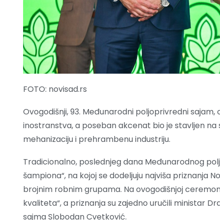
FOTO: novisad.rs
Ovogodišnji, 93. Međunarodni poljoprivredni sajam, ok
inostranstva, a poseban akcenat bio je stavljen na 
mehanizaciju i prehrambenu industriju.
Tradicionalno, poslednjeg dana Međunarodnog pol
šampiona“, na kojoj se dodeljuju najviša priznanja N
brojnim robnim grupama. Na ovogodišnjoj ceremoniji
kvaliteta“, a priznanja su zajedno uručili ministar
sajma Slobodan Cvetković.