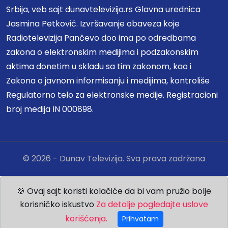
Srbija, veb sajt dunavtelevizija.rs Glavna urednica
Jasmina Petković. Izvršavanje obaveza koje
Radiotelevizija Pančevo doo ima po odredbama
zakona o elektronskim medijima i podzakonskim
aktima donetim u skladu sa tim zakonom, kao i
Zakona o javnom informisanju i medijima, kontroliše
Regulatorno telo za elektronske medije. Registracioni
broj medija IN 000898.
© 2026 - Dunav Televizija. Sva prava zadržana
🍪 Ovaj sajt koristi kolačiće da bi vam pružio bolje
korisničko iskustvo
Za detalje pogledajte uslove
korišćenja.
Prihvatam