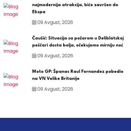
najmodernija atrakcija, biće završen do
Ekspa
09 Avgust, 2026
Čaušić: Situacija sa požarom u Deliblatskoj
peščari dosta bolja, očekujemo mirniju noć
09 Avgust, 2026
Moto GP: Španac Raul Fernandez pobedio
na VN Velike Britanije
09 Avgust, 2026