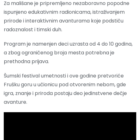
Za mališane je pripremljeno nezaboravno popodne
ispunjeno edukativnim radionicama, istraživanjem
prirode i interaktivnim avanturama koje podstiču
radoznalost i timski duh.
Program je namenjen deci uzrasta od 4 do 10 godina,
a zbog ograničenog broja mesta potrebna je
prethodna prijava.
Šumski festival umetnosti i ove godine pretvoriće
Frušku goru u učionicu pod otvorenim nebom, gde
igra, znanje i priroda postaju deo jedinstvene dečje
avanture.