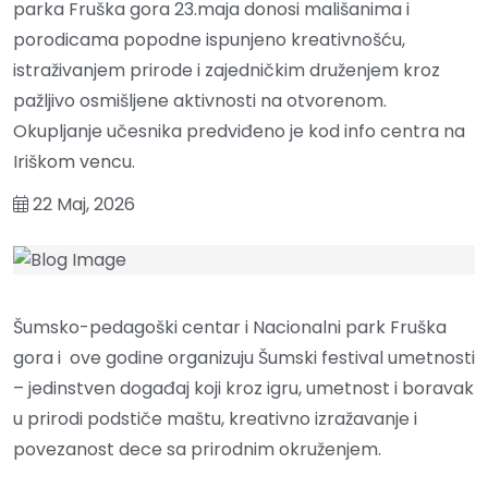
parka Fruška gora 23.maja donosi mališanima i
porodicama popodne ispunjeno kreativnošću,
istraživanjem prirode i zajedničkim druženjem kroz
pažljivo osmišljene aktivnosti na otvorenom.
Okupljanje učesnika predviđeno je kod info centra na
Iriškom vencu.
22 Maj, 2026
Šumsko-pedagoški centar i Nacionalni park Fruška
gora i ove godine organizuju Šumski festival umetnosti
– jedinstven događaj koji kroz igru, umetnost i boravak
u prirodi podstiče maštu, kreativno izražavanje i
povezanost dece sa prirodnim okruženjem.