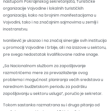
nastupom Pokrajinskog sekretarijata, Turističke
organizacije Vojvodine i lokalnih turističkih
organizacija, kako na brojnim manifestacijama u
Vojvodini, tako i na značajnim sajmovima u zemlji i
inostranstvu.
Ivanišević je ukazao i na značaj sinergije svih institucija
u promociji Vojvodine i Srbije, ali i na izazove u sektoru,
pre svega nedostatak kvalifikovane radne snage.
„Sa Nacionalnom službom za zapošljavanje
razmotrićemo mere za prevazilaženje ovog
problema i mogućnost planiranja većih sredstava u
narednom budžetskom periodu za podršku
zapošljavanju u sektoru usluga“, poručio je sekretar.
Tokom sastanka razmatrana su i druga pitanja od