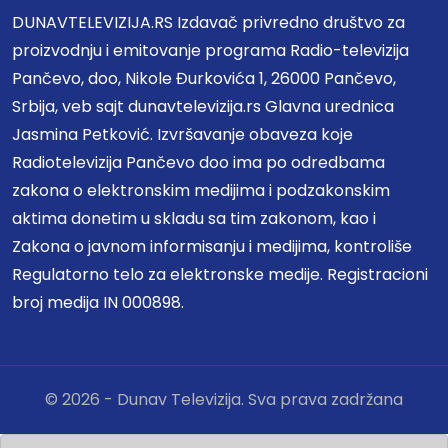
DUNAVTELEVIZIJA.RS Izdavač privredno društvo za
proizvodnju i emitovanje programa Radio-televizija
Pančevo, doo, Nikole Đurkovića 1, 26000 Pančevo,
Srbija, veb sajt dunavtelevizija.rs Glavna urednica
Jasmina Petković. Izvršavanje obaveza koje
Radiotelevizija Pančevo doo ima po odredbama
zakona o elektronskim medijima i podzakonskim
aktima donetim u skladu sa tim zakonom, kao i
Zakona o javnom informisanju i medijima, kontroliše
Regulatorno telo za elektronske medije. Registracioni
broj medija IN 000898.
© 2026 - Dunav Televizija. Sva prava zadržana