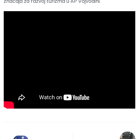
značaja za razvoj turizma u AP Vojvodini.