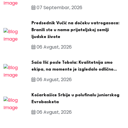
07 Septembar, 2026
Predsednik Vučić na dočeku vatrogasaca:
Branili ste u nama prijateljskoj zemlji
ljudske živote
06 Avgust, 2026
Saša Ilić posle Tobola: Kvalitetnija smo
ekipa, na momente je izgledalo odlično...
06 Avgust, 2026
Košarkašice Srbije u polufinalu juniorskog
Evrobasketa
06 Avgust, 2026