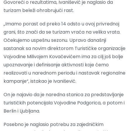
Govoreći o rezultatima, Ivanišević je naglasio da
turizam beleži ohrabrujući rast.
„Imamo porast od preko 14 odsto u ovoj privrednoj
grani, što znači da se turizam vraća na velika vrata.
Očekujemo uspešnu sezonu. Upravo današnji
sastanak sa novim direktorom Turističke organizacije
Vojvodine Milivojem Kovačevićem ima za cilj još bolje
upoznavanje i definisanje aktivnosti koje ćemo
realizovati u narednom periodu i nastavak regionalne
kampanje“, istakao je Ivanišević.
On je najavio da je naredna stanica za predstavljanje
turističkih potencijala Vojvodine Podgorica, a potom i
Berlin i Ljubljana.
Posebno je naglasio potrebu za zajedničkim