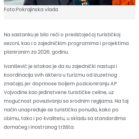
Foto:Pokrajinska vlada
Na sastanku je bilo reči o predstojećoj turističkoj
sezoni, kao i o zajedničkim programima i projektima
planiranim za 2026. godinu.
Ivanišević je istakao je da su zajednički nastupi i
koordinacija svih aktera u turizmu od izuzetnog
značaja, jer doprinose boljem pozicioniranju AP
Vojvodine kao jedinstvene turističke celine, uz
mogućnost povezivanja sa srodnim regijama. Na taj
način unapređuje se turistička ponuda, kako po
obimu, tako i po kvalitetu, u skladu sa standardima
domaćeg i inostranog tržišta.