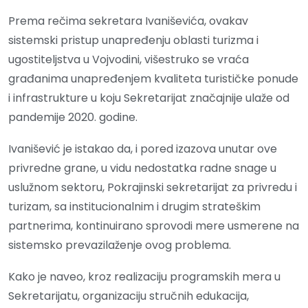
Prema rečima sekretara Ivaniševića, ovakav
sistemski pristup unapređenju oblasti turizma i
ugostiteljstva u Vojvodini, višestruko se vraća
građanima unapređenjem kvaliteta turističke ponude
i infrastrukture u koju Sekretarijat značajnije ulaže od
pandemije 2020. godine.
Ivanišević je istakao da, i pored izazova unutar ove
privredne grane, u vidu nedostatka radne snage u
uslužnom sektoru, Pokrajinski sekretarijat za privredu i
turizam, sa institucionalnim i drugim strateškim
partnerima, kontinuirano sprovodi mere usmerene na
sistemsko prevazilaženje ovog problema.
Kako je naveo, kroz realizaciju programskih mera u
Sekretarijatu, organizaciju stručnih edukacija,