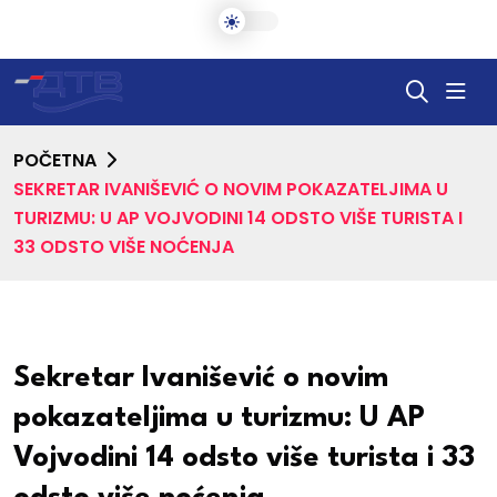
POČETNA
SEKRETAR IVANIŠEVIĆ O NOVIM POKAZATELJIMA U
TURIZMU: U AP VOJVODINI 14 ODSTO VIŠE TURISTA I
33 ODSTO VIŠE NOĆENJA
Sekretar Ivanišević o novim
pokazateljima u turizmu: U AP
Vojvodini 14 odsto više turista i 33