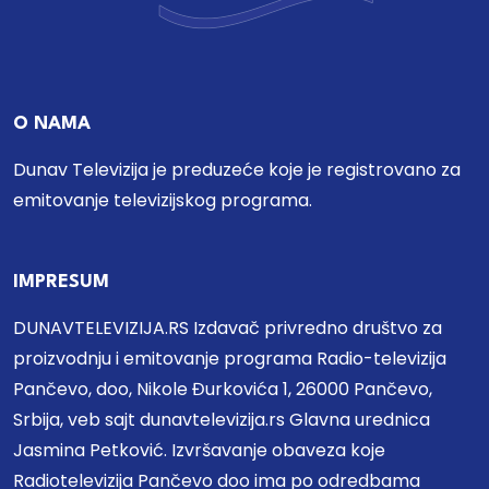
O NAMA
Dunav Televizija je preduzeće koje je registrovano za
emitovanje televizijskog programa.
IMPRESUM
DUNAVTELEVIZIJA.RS Izdavač privredno društvo za
proizvodnju i emitovanje programa Radio-televizija
Pančevo, doo, Nikole Đurkovića 1, 26000 Pančevo,
Srbija, veb sajt dunavtelevizija.rs Glavna urednica
Jasmina Petković. Izvršavanje obaveza koje
Radiotelevizija Pančevo doo ima po odredbama