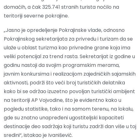
domaćih, a čak 325.741 stranih turista noćilo na
teritoriji severne pokrajine.
„Jasno je opredeljenje Pokrajinske vlade, odnosno
Pokrajinskog sekretarijata za privredu i turizam da se
ulaže u oblast turizma kao privredne grane koja ima
veliki potencijal za trend rasta. Sekretarijat iz godine u
godinu nastoji da svojim programskim merama,
javnim konkursima i realizacijom zajedničkih sajamskih
aktivnosti, podrži što veći broj turističkih delatnika
kako bi se održao izuzetno povoljan turistički ambijent
na teritoriji AP Vojvodine, što je evidentno kako u
pogledu statistike, tako i na samom terenu, na lokalu,
gde su znatno unapređeni ugostiteljski kapaciteti
destinacije deo sadržaja koji turistu zadrži dan više u toj
sredini“, istakao je Ivanišević.