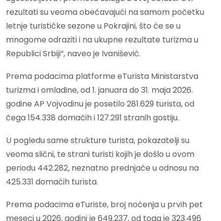
rezultati su veoma obećavajući na samom početku
letnje turističke sezone u Pokrajini, što će se u
mnogome odraziti i na ukupne rezultate turizma u
Republici Srbiji“, naveo je Ivanišević.
Prema podacima platforme eTurista Ministarstva
turizma i omladine, od 1. januara do 31. maja 2026.
godine AP Vojvodinu je posetilo 281.629 turista, od
čega 154.338 domaćih i 127.291 stranih gostiju.
U pogledu same strukture turista, pokazatelji su
veoma slični, te strani turisti kojih je došlo u ovom
periodu 442.282, neznatno prednjače u odnosu na
425.331 domaćih turista.
Prema podacima eTuriste, broj noćenja u prvih pet
meseci u 2026. godini je 649.237, od toga je 323.496