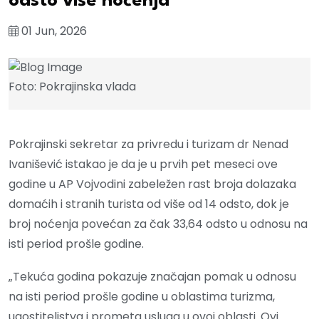
odsto više noćenja
01 Jun, 2026
Foto: Pokrajinska vlada
Pokrajinski sekretar za privredu i turizam dr Nenad
Ivanišević istakao je da je u prvih pet meseci ove
godine u AP Vojvodini zabeležen rast broja dolazaka
domaćih i stranih turista od više od 14 odsto, dok je
broj noćenja povećan za čak 33,64 odsto u odnosu na
isti period prošle godine.
„Tekuća godina pokazuje značajan pomak u odnosu
na isti period prošle godine u oblastima turizma,
ugostiteljstva i prometa usluga u ovoj oblasti. Ovi