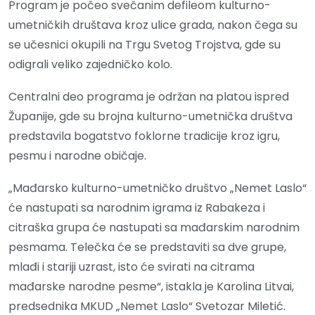
Program je počeo svečanim defileom kulturno-
umetničkih društava kroz ulice grada, nakon čega su
se učesnici okupili na Trgu Svetog Trojstva, gde su
odigrali veliko zajedničko kolo.
Centralni deo programa je održan na platou ispred
Županije, gde su brojna kulturno-umetnička društva
predstavila bogatstvo foklorne tradicije kroz igru,
pesmu i narodne običaje.
„Mađarsko kulturno-umetničko društvo „Nemet Laslo“
će nastupati sa narodnim igrama iz Rabakeza i
citraška grupa će nastupati sa mađarskim narodnim
pesmama. Telečka će se predstaviti sa dve grupe,
mlađi i stariji uzrast, isto će svirati na citrama
mađarske narodne pesme“, istakla je Karolina Litvai,
predsednika MKUD „Nemet Laslo“ Svetozar Miletić.