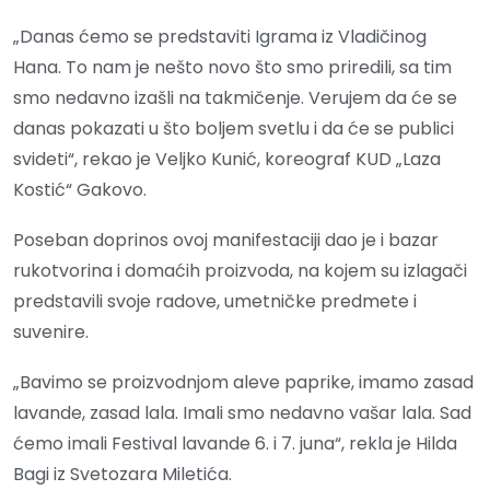
„Danas ćemo se predstaviti Igrama iz Vladičinog
Hana. To nam je nešto novo što smo priredili, sa tim
smo nedavno izašli na takmičenje. Verujem da će se
danas pokazati u što boljem svetlu i da će se publici
svideti“, rekao je Veljko Kunić, koreograf KUD „Laza
Kostić“ Gakovo.
Poseban doprinos ovoj manifestaciji dao je i bazar
rukotvorina i domaćih proizvoda, na kojem su izlagači
predstavili svoje radove, umetničke predmete i
suvenire.
„Bavimo se proizvodnjom aleve paprike, imamo zasad
lavande, zasad lala. Imali smo nedavno vašar lala. Sad
ćemo imali Festival lavande 6. i 7. juna“, rekla je Hilda
Bagi iz Svetozara Miletića.