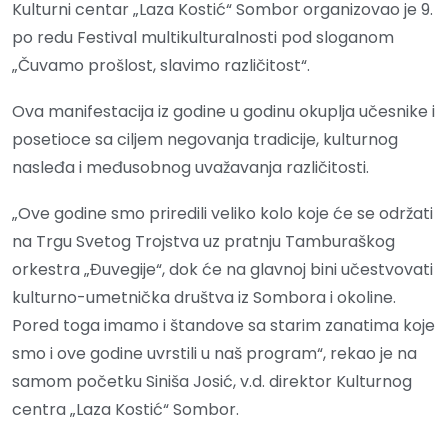
Kulturni centar „Laza Kostić“ Sombor organizovao je 9.
po redu Festival multikulturalnosti pod sloganom
„Čuvamo prošlost, slavimo različitost“.
Ova manifestacija iz godine u godinu okuplja učesnike i
posetioce sa ciljem negovanja tradicije, kulturnog
nasleđa i međusobnog uvažavanja različitosti.
„Ove godine smo priredili veliko kolo koje će se održati
na Trgu Svetog Trojstva uz pratnju Tamburaškog
orkestra „Đuvegije“, dok će na glavnoj bini učestvovati
kulturno-umetnička društva iz Sombora i okoline.
Pored toga imamo i štandove sa starim zanatima koje
smo i ove godine uvrstili u naš program“, rekao je na
samom početku Siniša Josić, v.d. direktor Kulturnog
centra „Laza Kostić“ Sombor.