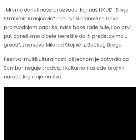
„Mi smo doneli naše proizvode, koji naš HKUD „Silvije
Strahimir Kranjčević“ radi. Naši članovi se bave
proizvodnjom paprike, naše bake rade šule, i po prvi
put doneli smo cipele bereške da ih predstavimo u
gradu“, završava Milorad Stojnić iz Bačkog Brega.
Festival multikulturalnosti još jednom je potvrdio da
Sombor neguje tradiciju i kulturno nasleđe brojnih
naroda koji u njemu žive.