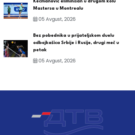
Kecmanović eliminisan u drugom kolu
Mastersa u Montrealu
05 Avgust, 2026
Bez pobednika u prijateljskom duelu
odbojkašica Srbije i Rusije, drugi meč u
petak
05 Avgust, 2026