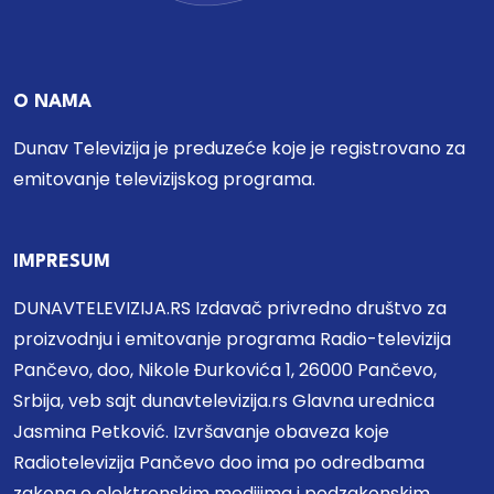
O NAMA
Dunav Televizija je preduzeće koje je registrovano za
emitovanje televizijskog programa.
IMPRESUM
DUNAVTELEVIZIJA.RS Izdavač privredno društvo za
proizvodnju i emitovanje programa Radio-televizija
Pančevo, doo, Nikole Đurkovića 1, 26000 Pančevo,
Srbija, veb sajt dunavtelevizija.rs Glavna urednica
Jasmina Petković. Izvršavanje obaveza koje
Radiotelevizija Pančevo doo ima po odredbama
zakona o elektronskim medijima i podzakonskim