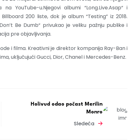
da na YouTube-u.Njegovi albumi “Long.Live.Asap“ i
illboard 200 liste, dok je album “Testing” iz 2018.
Don’t Be Dumb“ privukao je veliku pažnju publike i
cija pre objavljivanja.
ode i filma. Kreativni je direktor kompanija Ray-Ban i
ma, uključujući Gucci, Dior, Chanel i Mercedes-Benz.
Holivud odao počast Merilin
Monro
Sledeća