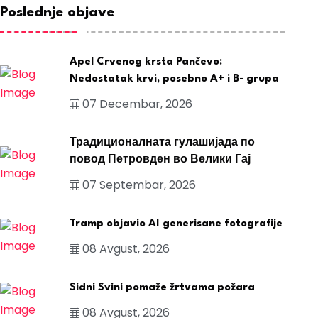
Poslednje objave
Apel Crvenog krsta Pančevo:
Nedostatak krvi, posebno A+ i B- grupa
07 Decembar, 2026
Традиционалната гулашијада по
повод Петровден во Велики Гај
07 Septembar, 2026
Tramp objavio AI generisane fotografije
08 Avgust, 2026
Sidni Svini pomaže žrtvama požara
08 Avgust, 2026