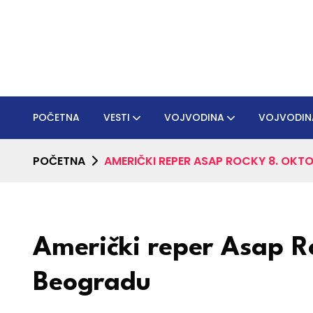
POČETNA
VESTI
VOJVODINA
VOJVODIN
POČETNA
AMERIČKI REPER ASAP ROCKY 8. OKT
Američki reper Asap R
Beogradu