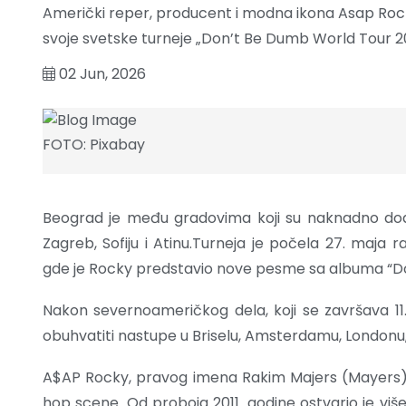
Američki reper, producent i modna ikona Asap Rock
svoje svetske turneje „Don’t Be Dumb World Tour 2026
02 Jun, 2026
FOTO: Pixabay
Beograd je među gradovima koji su naknadno doda
Zagreb, Sofiju i Atinu.Turneja je počela 27. maj
gde je Rocky predstavio nove pesme sa albuma “Don’
Nakon severnoameričkog dela, koji se završava 11. j
obuhvatiti nastupe u Briselu, Amsterdamu, Londonu, 
A$AP Rocky, pravog imena Rakim Majers (Mayers), 
hop scene. Od proboja 2011. godine ostvario je više