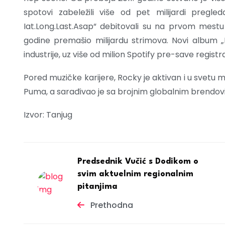
spotovi zabeležili više od pet milijardi pregle
Iat.Long.Last.Asap“ debitovali su na prvom mestu B
godine premašio milijardu strimova. Novi album „
industrije, uz više od milion Spotify pre-save registra
Pored muzičke karijere, Rocky je aktivan i u svetu m
Puma, a sarađivao je sa brojnim globalnim brendovi
Izvor: Tanjug
Predsednik Vučić s Dodikom o
svim aktuelnim regionalnim
pitanjima
Prethodna