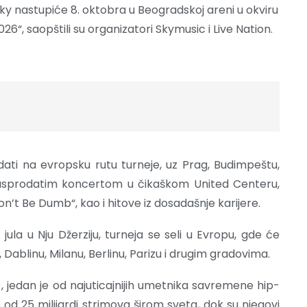
y nastupiće 8. oktobra u Beogradskoj areni u okviru
“, saopštili su organizatori Skymusic i Live Nation.
ti na evropsku rutu turneje, uz Prag, Budimpeštu,
a rasprodatim koncertom u čikaškom United Centeru,
t Be Dumb“, kao i hitove iz dosadašnje karijere.
ula u Nju Džerziju, turneja se seli u Evropu, gde će
Dablinu, Milanu, Berlinu, Parizu i drugim gradovima.
jedan je od najuticajnijih umetnika savremene hip-
 od 25 milijardi strimova širom sveta, dok su njegovi