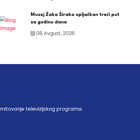
Muzej Žaka Širaka opljačkan treći put
za godinu dana
08 Avgust, 2026
emitovanje televizijskog programa.