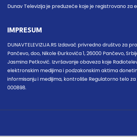
Dunav Televizija je preduzeće koje je registrovano za 
IMPRESUM
DUNAVTELEVIZIJA.RS Izdavač privredno društvo za proi
Pančevo, doo, Nikole Đurkovića 1, 26000 Pančevo, Srbija
Jasmina Petković. Izvršavanje obaveza koje Radiotel
elektronskim medijima i podzakonskim aktima donetim
informisanju i medijima, kontroliše Regulatorno telo za
000898.