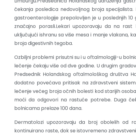
Limburgu.Predsednica Holandskog udruženja gast
čekanja posledica nedovoljnog broja specijalista.
gastroenterologije prepolovljen je u poslednjih 10
značajno porasli.Lekari upozoravaju da na rast 
uključujući ishranu sa više mesa i manje vlakana, ka
broja digestivnih tegoba.
Ozbiljni problemi prisutni su i u oftalmologiji-u bol
lečenje čekaju više od dve godine. U drugim grado
Predsednik Holandskog oftalmološkog društva Han
dodatno povećava pritisak na zdravstveni sist
lečenje većeg broja očnih bolesti kod starijih osoba
moći da odgovori na rastuće potrebe. Duga čeka
bolnicama prelaze 100 dana.
Dermatolozi upozoravaju da broj obolelih od ra
kontinuirano raste, dok se istovremeno zdravstve