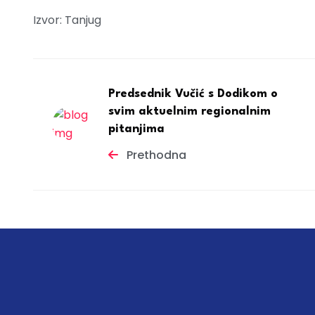
Izvor: Tanjug
Predsednik Vučić s Dodikom o
svim aktuelnim regionalnim
pitanjima
Prethodna