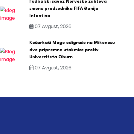
Fudbalski savez Norveške zahteva
smenu predsednika FIFA Đanija
Infantina
07 Avgust, 2026
Košarkaši Mege odigraće na Mikonosu
dve pripremne utakmice protiv
Univerziteta Oburn
07 Avgust, 2026