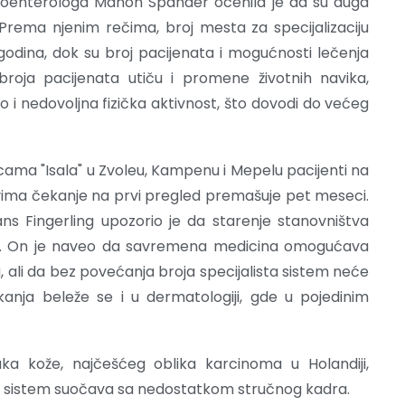
roenterologa Manon Spander ocenila je da su duga
 Prema njenim rečima, broj mesta za specijalizaciju
 godina, dok su broj pacijenata i mogućnosti lečenja
broja pacijenata utiču i promene životnih navika,
o i nedovoljna fizička aktivnost, što dovodi do većeg
nicama "Isala" u Zvoleu, Kampenu i Mepelu pacijenti na
vima čekanje na prvi pregled premašuje pet meseci.
s Fingerling upozorio je da starenje stanovništva
em. On je naveo da savremena medicina omogućava
, ali da bez povećanja broja specijalista sistem neće
nja beleže se i u dermatologiji, gde u pojedinim
ka kože, najčešćeg oblika karcinoma u Holandiji,
ni sistem suočava sa nedostatkom stručnog kadra.