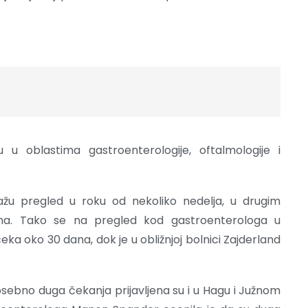
 u oblastima gastroenterologije, oftalmologije i
žu pregled u roku od nekoliko nedelja, u drugim
na. Tako se na pregled kod gastroenterologa u
a oko 30 dana, dok je u obližnjoj bolnici Zajderland
osebno duga čekanja prijavljena su i u Hagu i Južnom