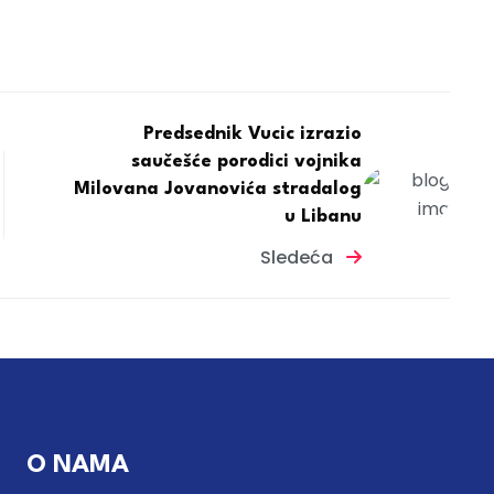
Predsednik Vucic izrazio
saučešće porodici vojnika
Milovana Jovanovića stradalog
u Libanu
Sledeća
O NAMA