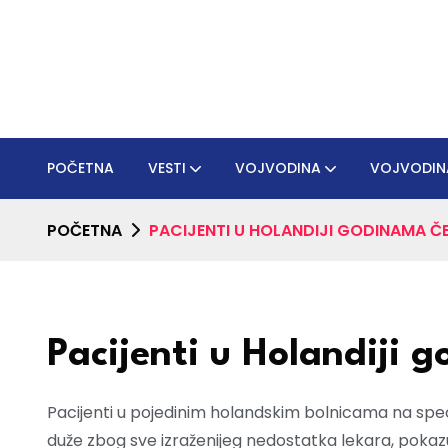
POČETNA
VESTI
VOJVODINA
VOJVODIN
POČETNA
PACIJENTI U HOLANDIJI GODINAMA Č
Pacijenti u Holandiji 
Pacijenti u pojedinim holandskim bolnicama na specij
duže zbog sve izraženijeg nedostatka lekara, pokaz