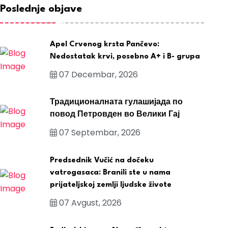
Poslednje objave
Apel Crvenog krsta Pančevo:
Nedostatak krvi, posebno A+ i B- grupa
07 Decembar, 2026
Традиционалната гулашијада по
повод Петровден во Велики Гај
07 Septembar, 2026
Predsednik Vučić na dočeku
vatrogasaca: Branili ste u nama
prijateljskoj zemlji ljudske živote
07 Avgust, 2026