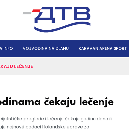
A INFO
VOJVODINA NA DLANU
KARAVAN ARENA SPORT
EKAJU LEČENJE
godinama čekaju lečenje
alističke preglede i lečenje čekaju godinu dana ili
uju najnoviji podaci Holandske uprave za