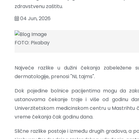
zdravstvenu zaštitu.
04 Jun, 2026
FOTO: Pixabay
Najveće razlike u dužini čekanja zabeležene su
dermatologije, prenosi "NL tajms".
Dok pojedine bolnice pacijentima mogu da zaka
ustanovama čekanje traje i više od godinu da
Univerzitetskom medicinskom centru u Mastrihtu ček
vreme čekanja čak godinu dana.
Slične razlike postoje i između drugih gradova, a p