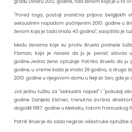
gradu Dinaru 2012. godine, nad ženom koja je u to 
"Pored toga, postoji zvanična prijava belgijskih v
seksualnim napadom počinjenim 2010. godine u Brise
ženom koja je tada imala 40 godina", saopštilo je tu
Među ženama koje su protiv Bruela podnele tužbu z
Flaman, koja je navela da ju je pevač silovao
godine.Jedna žena optužuje Patrika Bruela da ju 
godine, u vreme kada je imala 29 godina, a druga že
2010. godine u njegovom domu u Neji sir Sen, gde je 
Još jednu tužbu za "seksualni napad" i "pokušaj sil
godine Danijela Elstner, trenutna izvršna direktor
dogodili 1997. godine u Meksiku, tokom francuskog fi
Patrik Bruel je do sada negirao višestruke optužbe z