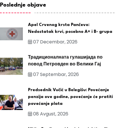
Poslednje objave
Apel Crvenog krsta Pančevo:
Nedostatak krvi, posebno A+ i B- grupa
07 Decembar, 2026
Традиционалната гулашијада по
повод Петровден во Велики Гај
07 Septembar, 2026
Predsednik Vučić u Belegišu: Povećanje
penzija ove godine, povećanje će pratiti
povećanje plata
08 Avgust, 2026