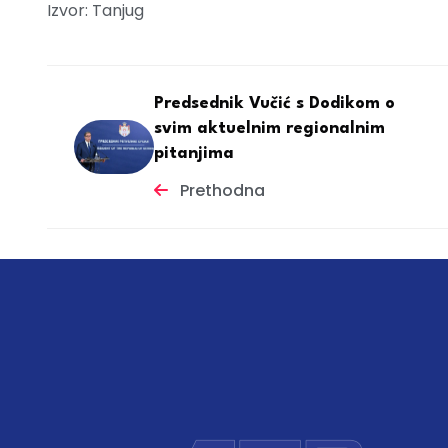
Izvor: Tanjug
Predsednik Vučić s Dodikom o
svim aktuelnim regionalnim
pitanjima
Prethodna