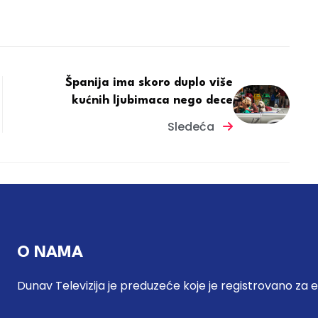
Španija ima skoro duplo više
kućnih ljubimaca nego dece
Sledeća
O NAMA
Dunav Televizija je preduzeće koje je registrovano za 