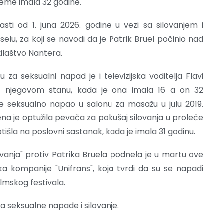
vreme imala 32 godine.
lasti od 1. juna 2026. godine u vezi sa silovanjem i
lu, za koji se navodi da je Patrik Bruel počinio nad
žilaštvo Nantera.
a seksualni napad je i televizijska voditelja Flavi
 u njegovom stanu, kada je ona imala 16 a on 32
je seksualno napao u salonu za masažu u julu 2019.
na je optužila pevača za pokušaj silovanja u proleće
otišla na poslovni sastanak, kada je imala 31 godinu.
ovanja" protiv Patrika Bruela podnela je u martu ove
ka kompanije "Unifrans", koja tvrdi da su se napadi
lmskog festivala.
a seksualne napade i silovanje.