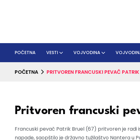
POČETNA
VESTI
VOJVODINA
VOJVODIN
POČETNA
PRITVOREN FRANCUSKI PEVAČ PATRIK
Pritvoren francuski pe
Francuski pevač Patrik Bruel (67) pritvoren je radi 
napade, saopštilo je državno tužilaštvo Nantera u Par