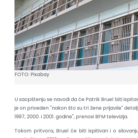
FOTO: Pixabay
U saopštenju se navodi da će Patrik Bruel biti ispita
je on priveden "nakon što su tri žene prijavile" deta
1997, 2000. i 2001. godine", prenosi BFM televizija.
Tokom pritvora, Bruel će biti ispitivan i o silova