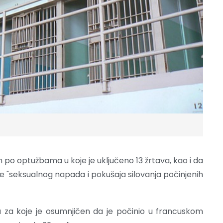
n po optužbama u koje je uključeno 13 žrtava, kao i da
lje "seksualnog napada i pokušaja silovanja počinjenih
nju za koje je osumnjičen da je počinio u francuskom