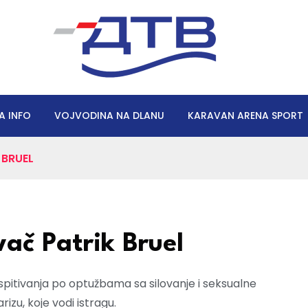
A INFO
VOJVODINA NA DLANU
KARAVAN ARENA SPORT
 BRUEL
vač Patrik Bruel
ispitivanja po optužbama sa silovanje i seksualne
izu, koje vodi istragu.