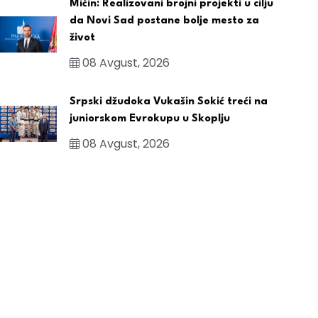
Mićin: Realizovani brojni projekti u cilju
da Novi Sad postane bolje mesto za
život
08 Avgust, 2026
Srpski džudoka Vukašin Sokić treći na
juniorskom Evrokupu u Skoplju
08 Avgust, 2026