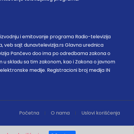
zvodnju i emitovanje programa Radio-televizija
, veb sajt dunavtelevizija.rs Glavna urednica
evizija Pančevo doo ima po odredbama zakona o
 u skladu sa tim zakonom, kao i Zakona o javnom
 elektronske medije. Registracioni broj medija IN
Početna
O nama
Uslovi korišćenja