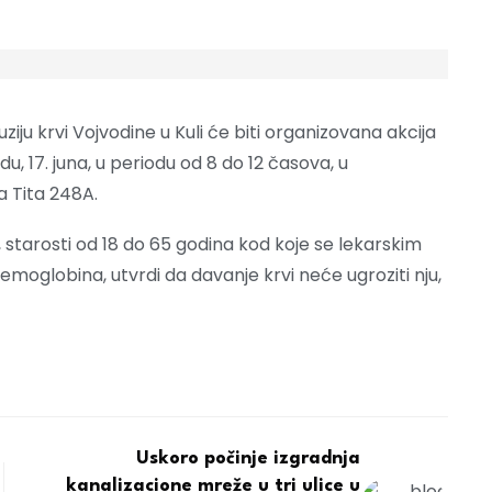
ziju krvi Vojvodine u Kuli će biti organizovana akcija
u, 17. juna, u periodu od 8 do 12 časova, u
a Tita 248A.
 starosti od 18 do 65 godina kod koje se lekarskim
moglobina, utvrdi da davanje krvi neće ugroziti nju,
Uskoro počinje izgradnja
kanalizacione mreže u tri ulice u