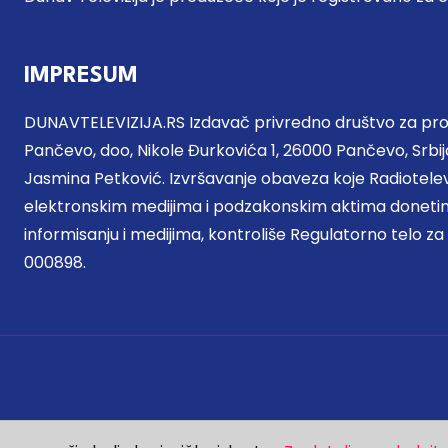
IMPRESUM
DUNAVTELEVIZIJA.RS Izdavač privredno društvo za proi
Pančevo, doo, Nikole Đurkovića 1, 26000 Pančevo, Srbija
Jasmina Petković. Izvršavanje obaveza koje Radiotel
elektronskim medijima i podzakonskim aktima donetim
informisanju i medijima, kontroliše Regulatorno telo za
000898.