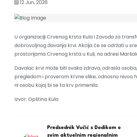
12 Jun, 2026
U organizaciji Crvenog krsta Kula i Zavoda za transfu
dobrovoljnog davanja krvi. Akcija će se održati u sred
prostorijama Crvenog krsta u Kuli, na adresi Maršal
Davalac krvi može biti svaka zdrava, odrasla osoba,
pregledom i proverom krvne slike, odnosno nivoa he
ni osobu kojoj bi se ta krv primenila.
Izvor: Opština Kula
Predsednik Vučić s Dodikom o
svim aktuelnim regionalnim