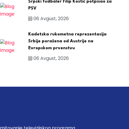
Srpski fudbaler Filip Kostić potpisao za
PSV
06 Avgust, 2026
Kadetska rukometna reprezentacija
Srbije poražena od Austrije na
Evropskom prvenstvu
06 Avgust, 2026
emitovanje televizijskog programa.