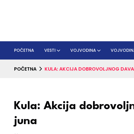
POČETNA
VESTI
VOJVODINA
VOJVODIN
POČETNA
KULA: AKCIJA DOBROVOLJNOG DAVAN
Kula: Akcija dobrovolj
juna