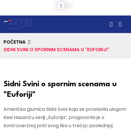
POČETNA
SIDNI SVINI O SPORNIM SCENAMA U "EUFORIJI"
Sidni Svini o spornim scenama u
"Euforiji"
Američka glumica Sidni Svini koja se proslavila ulogom
Kesi Hauard u seriji „Euforija”, progovorila je o
kontroverznoj priči svog lika u trećoj i poslednjoj