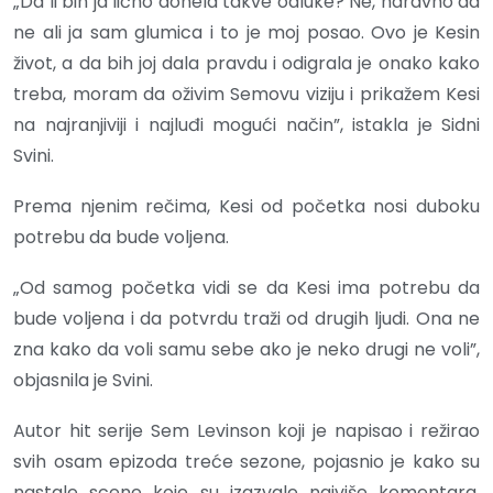
„Da li bih ja lično donela takve odluke? Ne, naravno da
ne ali ja sam glumica i to je moj posao. Ovo je Kesin
život, a da bih joj dala pravdu i odigrala je onako kako
treba, moram da oživim Semovu viziju i prikažem Kesi
na najranjiviji i najluđi mogući način”, istakla je Sidni
Svini.
Prema njenim rečima, Kesi od početka nosi duboku
potrebu da bude voljena.
„Od samog početka vidi se da Kesi ima potrebu da
bude voljena i da potvrdu traži od drugih ljudi. Ona ne
zna kako da voli samu sebe ako je neko drugi ne voli”,
objasnila je Svini.
Autor hit serije Sem Levinson koji je napisao i režirao
svih osam epizoda treće sezone, pojasnio je kako su
nastale scene koje su izazvale najviše komentara.