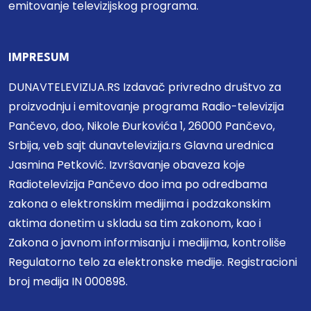
emitovanje televizijskog programa.
IMPRESUM
DUNAVTELEVIZIJA.RS Izdavač privredno društvo za
proizvodnju i emitovanje programa Radio-televizija
Pančevo, doo, Nikole Đurkovića 1, 26000 Pančevo,
Srbija, veb sajt dunavtelevizija.rs Glavna urednica
Jasmina Petković. Izvršavanje obaveza koje
Radiotelevizija Pančevo doo ima po odredbama
zakona o elektronskim medijima i podzakonskim
aktima donetim u skladu sa tim zakonom, kao i
Zakona o javnom informisanju i medijima, kontroliše
Regulatorno telo za elektronske medije. Registracioni
broj medija IN 000898.