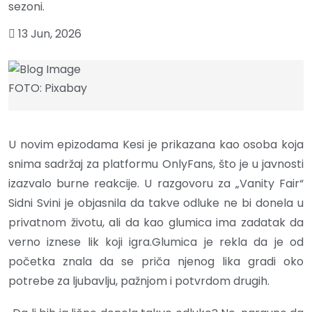
sezoni.
13 Jun, 2026
FOTO: Pixabay
U novim epizodama Kesi je prikazana kao osoba koja
snima sadržaj za platformu OnlyFans, što je u javnosti
izazvalo burne reakcije. U razgovoru za „Vanity Fair“
Sidni Svini je objasnila da takve odluke ne bi donela u
privatnom životu, ali da kao glumica ima zadatak da
verno iznese lik koji igra.Glumica je rekla da je od
početka znala da se priča njenog lika gradi oko
potrebe za ljubavlju, pažnjom i potvrdom drugih.