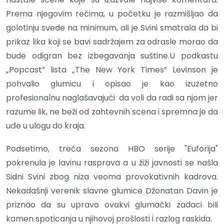
Prema njegovim rečima, u početku je razmišljao da
golotinju svede na minimum, ali je Svini smatrala da bi
prikaz lika koji se bavi sadržajem za odrasle morao da
bude odigran bez izbegavanja suštine.U podkastu
„Popcast” lista „The New York Times” Levinson je
pohvalio glumicu i opisao je kao izuzetno
profesionalnu naglašavajući da voli da radi sa njom jer
razume lik, ne beži od zahtevnih scena i spremna je da
uđe u ulogu do kraja.
Podsetimo, treća sezona HBO serije "Euforija"
pokrenula je lavinu rasprava a u žiži javnosti se našla
Sidni Svini zbog niza veoma provokativnih kadrova.
Nekadašnji verenik slavne glumice Džonatan Davin je
priznao da su upravo ovakvi glumački zadaci bili
kamen spoticanja u njihovoj prošlosti i razlog raskida.