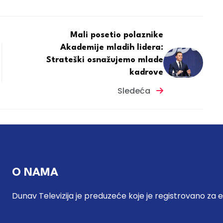
Mali posetio polaznike
Akademije mladih lidera:
Strateški osnažujemo mlade
kadrove
Sledeća
O NAMA
Dunav Televizija je preduzeće koje je registrovano za 