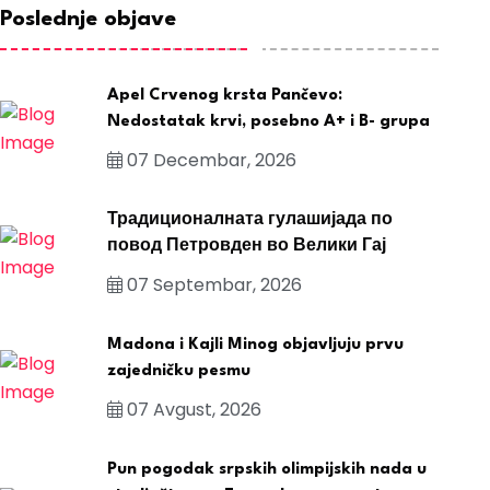
Poslednje objave
Apel Crvenog krsta Pančevo:
Nedostatak krvi, posebno A+ i B- grupa
07 Decembar, 2026
Традиционалната гулашијада по
повод Петровден во Велики Гај
07 Septembar, 2026
Madona i Kajli Minog objavljuju prvu
zajedničku pesmu
07 Avgust, 2026
Pun pogodak srpskih olimpijskih nada u