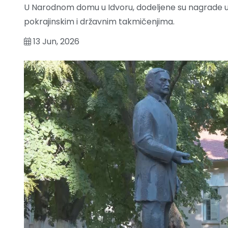
U Narodnom domu u Idvoru, dodeljene su nagrade uče
pokrajinskim i državnim takmičenjima.
13 Jun, 2026