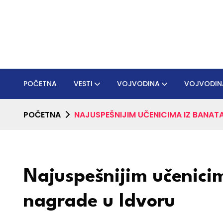
POČETNA
VESTI
VOJVODINA
VOJVODIN
POČETNA
NAJUSPEŠNIJIM UČENICIMA IZ BANAT
Najuspešnijim učenici
nagrade u Idvoru