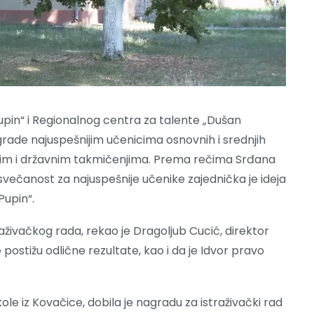
upin“ i Regionalnog centra za talente „Dušan
 nagrade najuspešnijim učenicima osnovnih i srednjih
inskim i državnim takmičenjima. Prema rečima Srđana
 svečanost za najuspešnije učenike zajednička je ideja
Pupin“.
živačkog rada, rekao je Dragoljub Cucić, direktor
postižu odlične rezultate, kao i da je Idvor pravo
e iz Kovačice, dobila je nagradu za istraživački rad