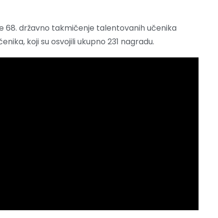
 je 68. državno takmičenje talentovanih učenika
učenika, koji su osvojili ukupno 231 nagradu.