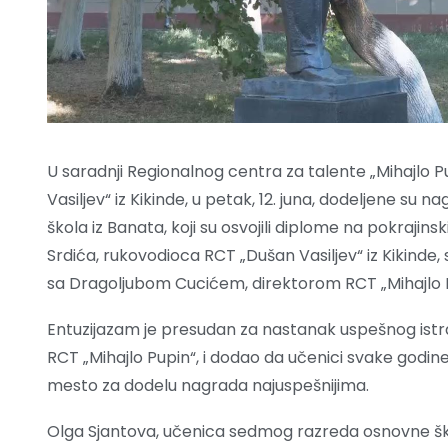
U saradnji Regionalnog centra za talente „Mihajlo P
Vasiljev“ iz Kikinde, u petak, 12. juna, dodeljene su
škola iz Banata, koji su osvojili diplome na pokraj
Srdića, rukovodioca RCT „Dušan Vasiljev“ iz Kikinde,
sa Dragoljubom Cucićem, direktorom RCT „Mihajlo 
Entuzijazam je presudan za nastanak uspešnog istra
RCT „Mihajlo Pupin“, i dodao da učenici svake godine 
mesto za dodelu nagrada najuspešnijima.
Olga Sjantova, učenica sedmog razreda osnovne škol