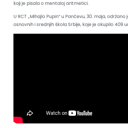
koji je pisala o mentaloj aritmetici.
U RCT „Mihajlo Pupin“ u Pančevu, 30. maja, održano
osnovnih i srednjih škola Srbije, koje je okupilo 409 